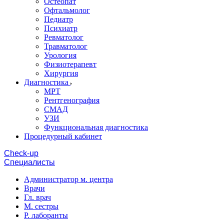
Остеопат
Офтальмолог
Педиатр
Психиатр
Ревматолог
Травматолог
Урология
Физиотерапевт
Хирургия
Диагностика
МРТ
Рентгенография
СМАД
УЗИ
Функциональная диагностика
Процедурный кабинет
Cheсk-up
Специалисты
Администратор м. центра
Врачи
Гл. врач
М. сестры
Р. лаборанты