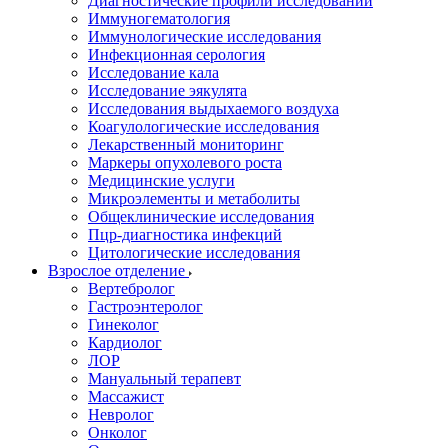
Диагностические профили исследований
Иммуногематология
Иммунологические исследования
Инфекционная серология
Исследование кала
Исследование эякулята
Исследования выдыхаемого воздуха
Коагулологические исследования
Лекарственный мониторинг
Маркеры опухолевого роста
Медицинские услуги
Микроэлементы и метаболиты
Общеклинические исследования
Пцр-диагностика инфекций
Цитологические исследования
Взрослое отделение
Вертебролог
Гастроэнтеролог
Гинеколог
Кардиолог
ЛОР
Мануальный терапевт
Массажист
Невролог
Онколог