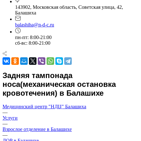
143902, Московская область, Советская улица, 42,
Балашиха
balashiha@n-d-c.ru
пн-пт: 8:00-21:00
сб-вс: 8:00-21:00
Задняя тампонада
носа(механическая остановка
кровотечения) в Балашихе
Медицинский центр "НДЦ" Балашиха
—
Услуги
—
Взрослое отделение в Балашихе
—
ЛОР в Балашихе