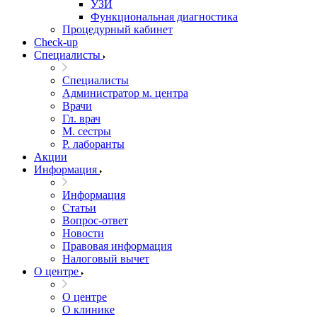
УЗИ
Функциональная диагностика
Процедурный кабинет
Cheсk-up
Специалисты
Специалисты
Администратор м. центра
Врачи
Гл. врач
М. сестры
Р. лаборанты
Акции
Информация
Информация
Статьи
Вопрос-ответ
Новости
Правовая информация
Налоговый вычет
О центре
О центре
О клинике