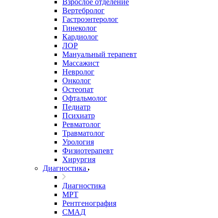
Взрослое отделение
Вертебролог
Гастроэнтеролог
Гинеколог
Кардиолог
ЛОР
Мануальный терапевт
Массажист
Невролог
Онколог
Остеопат
Офтальмолог
Педиатр
Психиатр
Ревматолог
Травматолог
Урология
Физиотерапевт
Хирургия
Диагностика
Диагностика
МРТ
Рентгенография
СМАД