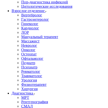
Пцр-диагностика инфекций
Цитологические исследования
Взрослое отделение
Вертебролог
Гастроэнтеролог
Гинеколог
Кардиолог
ЛОР
Мануальный терапевт
Массажист
Невролог
Онколог
Остеопат
Офтальмолог
Педиатр
Психиатр
Ревматолог
Травматолог
Урология
Физиотерапевт
Хирургия
Диагностика
МРТ
Рентгенография
СМАД