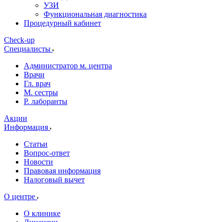
УЗИ
Функциональная диагностика
Процедурный кабинет
Cheсk-up
Специалисты
Администратор м. центра
Врачи
Гл. врач
М. сестры
Р. лаборанты
Акции
Информация
Статьи
Вопрос-ответ
Новости
Правовая информация
Налоговый вычет
О центре
О клинике