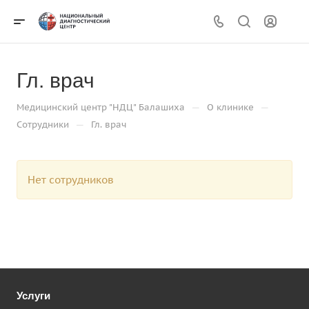
Гл. врач
—
—
Медицинский центр "НДЦ" Балашиха
О клинике
—
Сотрудники
Гл. врач
Нет сотрудников
Услуги