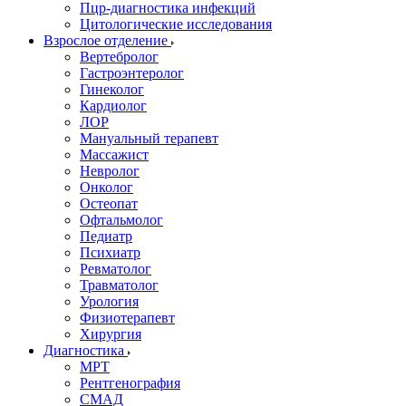
Пцр-диагностика инфекций
Цитологические исследования
Взрослое отделение
Вертебролог
Гастроэнтеролог
Гинеколог
Кардиолог
ЛОР
Мануальный терапевт
Массажист
Невролог
Онколог
Остеопат
Офтальмолог
Педиатр
Психиатр
Ревматолог
Травматолог
Урология
Физиотерапевт
Хирургия
Диагностика
МРТ
Рентгенография
СМАД