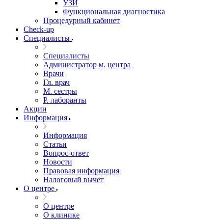
УЗИ
Функциональная диагностика
Процедурный кабинет
Cheсk-up
Специалисты
Специалисты
Администратор м. центра
Врачи
Гл. врач
М. сестры
Р. лаборанты
Акции
Информация
Информация
Статьи
Вопрос-ответ
Новости
Правовая информация
Налоговый вычет
О центре
О центре
О клинике