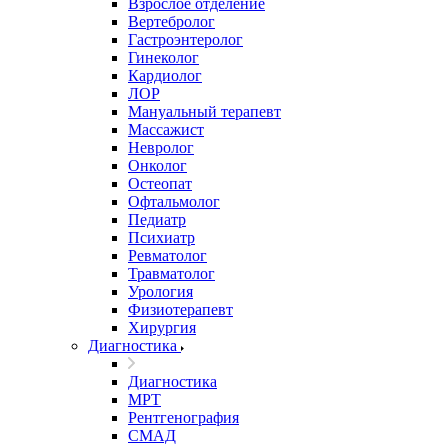
Взрослое отделение
Вертебролог
Гастроэнтеролог
Гинеколог
Кардиолог
ЛОР
Мануальный терапевт
Массажист
Невролог
Онколог
Остеопат
Офтальмолог
Педиатр
Психиатр
Ревматолог
Травматолог
Урология
Физиотерапевт
Хирургия
Диагностика
Диагностика
МРТ
Рентгенография
СМАД