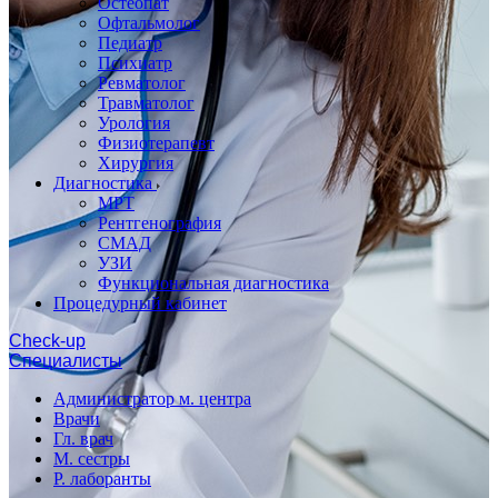
Остеопат
Офтальмолог
Педиатр
Психиатр
Ревматолог
Травматолог
Урология
Физиотерапевт
Хирургия
Диагностика
МРТ
Рентгенография
СМАД
УЗИ
Функциональная диагностика
Процедурный кабинет
Cheсk-up
Специалисты
Администратор м. центра
Врачи
Гл. врач
М. сестры
Р. лаборанты