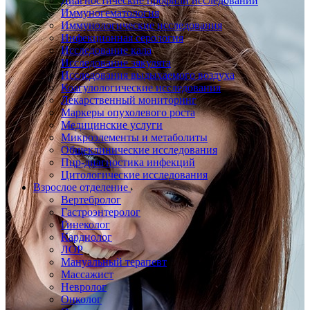
Диагностические профили исследований
Иммуногематология
Иммунологические исследования
Инфекционная серология
Исследование кала
Исследование эякулята
Исследования выдыхаемого воздуха
Коагулологические исследования
Лекарственный мониторинг
Маркеры опухолевого роста
Медицинские услуги
Микроэлементы и метаболиты
Общеклинические исследования
Пцр-диагностика инфекций
Цитологические исследования
Взрослое отделение
Вертебролог
Гастроэнтеролог
Гинеколог
Кардиолог
ЛОР
Мануальный терапевт
Массажист
Невролог
Онколог