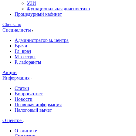
УЗИ
Функциональная диагностика
Процедурный кабинет
Cheсk-up
Специалисты
Администратор м. центра
Врачи
Гл. врач
М. сестры
Р. лаборанты
Акции
Информация
Статьи
Вопрос-ответ
Новости
Правовая информация
Налоговый вычет
О центре
О клинике