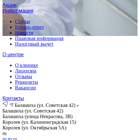
Акции
Информация
Статьи
Вопрос-ответ
Новости
Правовая информация
Налоговый вычет
О центре
О клинике
Лицензии
Отзывы
Реквизиты
Вакансии
Контакты
Балашиха (ул. Советская 42)
Балашиха (ул. Советская 42)
Балашиха (улица Некрасова, 3В)
Королев (ул. Калининградская 15)
Королев (ул. Октябрьская 5А)
ru
ru
ru
ru