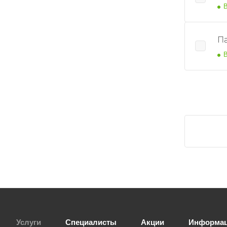
В
П
В
Услуги
Специалисты
Акции
Информа