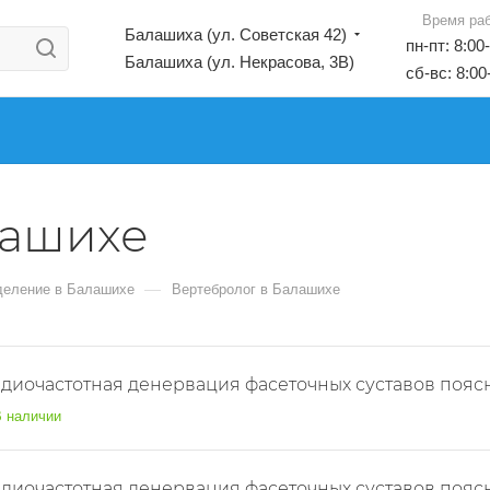
Время ра
Балашиха (ул. Советская 42)
пн-пт: 8:00
Балашиха (ул. Некрасова, 3В)
сб-вс: 8:00
лашихе
—
деление в Балашихе
Вертебролог в Балашихе
диочастотная денервация фасеточных суставов поясн
 наличии
диочастотная денервация фасеточных суставов поясн