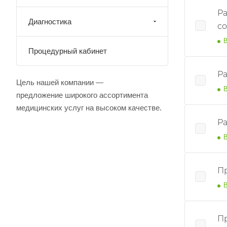
Р
Диагностика
с
В
Процедурный кабинет
Ра
Цель нашей компании —
В
предложение широкого ассортимента
медицинских услуг на высоком качестве.
Р
В
П
В
П