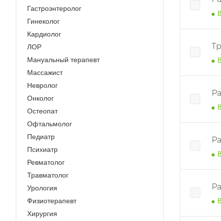
Гастроэнтеролог
В
Гинеколог
Кардиолог
Т
ЛОР
Мануальный терапевт
В
Массажист
Невролог
Ра
Онколог
В
Остеопат
Офтальмолог
Педиатр
Ра
Психиатр
В
Ревматолог
Травматолог
Ра
Урология
Физиотерапевт
В
Хирургия