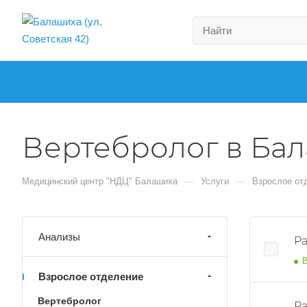
Вертебролог в Ба
—
—
Медицинский центр "НДЦ" Балашиха
Услуги
Взрослое от
Анализы
Ра
В
Взрослое отделение
Вертебролог
Ра