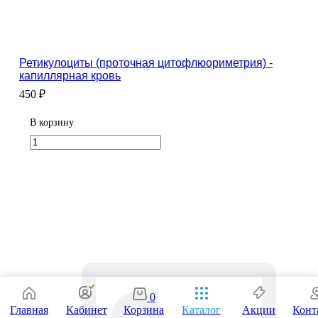
Ретикулоциты (проточная цитофлюориметрия) -
капиллярная кровь
450 ₽
В корзину
0
Главная
Кабинет
Корзина
Каталог
Акции
Конт