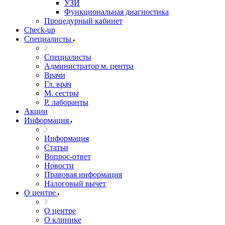
УЗИ
Функциональная диагностика
Процедурный кабинет
Cheсk-up
Специалисты
Специалисты
Администратор м. центра
Врачи
Гл. врач
М. сестры
Р. лаборанты
Акции
Информация
Информация
Статьи
Вопрос-ответ
Новости
Правовая информация
Налоговый вычет
О центре
О центре
О клинике