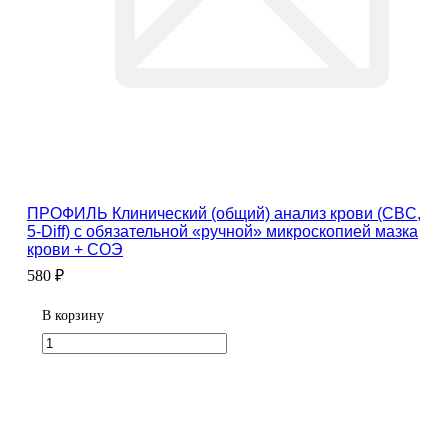
ПРОФИЛЬ Клинический (общий) анализ крови (CBC,
5-Diff) с обязательной «ручной» микроскопией мазка
крови + СОЭ
580 ₽
В корзину