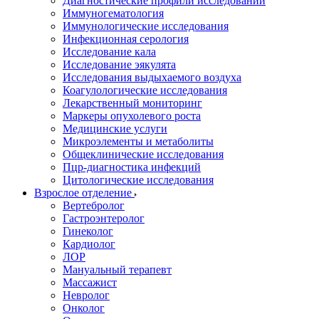
Диагностические профили исследований
Иммуногематология
Иммунологические исследования
Инфекционная серология
Исследование кала
Исследование эякулята
Исследования выдыхаемого воздуха
Коагулологические исследования
Лекарственный мониторинг
Маркеры опухолевого роста
Медицинские услуги
Микроэлементы и метаболиты
Общеклинические исследования
Пцр-диагностика инфекций
Цитологические исследования
Взрослое отделение
Вертебролог
Гастроэнтеролог
Гинеколог
Кардиолог
ЛОР
Мануальный терапевт
Массажист
Невролог
Онколог