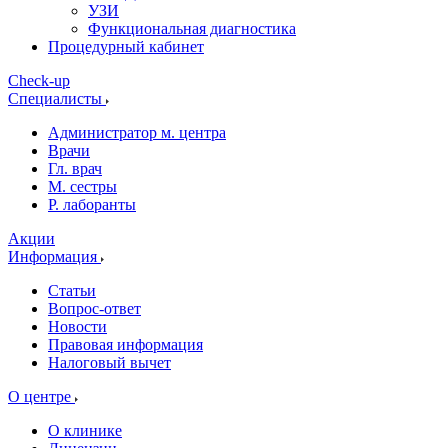
УЗИ
Функциональная диагностика
Процедурный кабинет
Cheсk-up
Специалисты
Администратор м. центра
Врачи
Гл. врач
М. сестры
Р. лаборанты
Акции
Информация
Статьи
Вопрос-ответ
Новости
Правовая информация
Налоговый вычет
О центре
О клинике