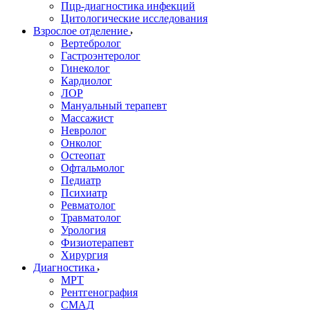
Пцр-диагностика инфекций
Цитологические исследования
Взрослое отделение
Вертебролог
Гастроэнтеролог
Гинеколог
Кардиолог
ЛОР
Мануальный терапевт
Массажист
Невролог
Онколог
Остеопат
Офтальмолог
Педиатр
Психиатр
Ревматолог
Травматолог
Урология
Физиотерапевт
Хирургия
Диагностика
МРТ
Рентгенография
СМАД