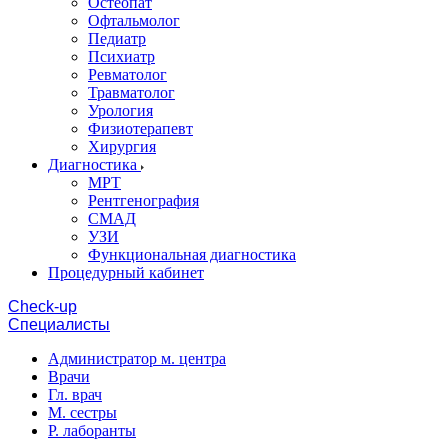
Остеопат
Офтальмолог
Педиатр
Психиатр
Ревматолог
Травматолог
Урология
Физиотерапевт
Хирургия
Диагностика
МРТ
Рентгенография
СМАД
УЗИ
Функциональная диагностика
Процедурный кабинет
Cheсk-up
Специалисты
Администратор м. центра
Врачи
Гл. врач
М. сестры
Р. лаборанты