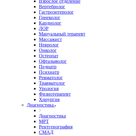
Взрослое отделение
Вертебролог
Гастроэнтеролог
Гинеколог
Кардиолог
ЛОР
Мануальный терапевт
Массажист
Невролог
Онколог
Остеопат
Офтальмолог
Педиатр
Психиатр
Ревматолог
Травматолог
Урология
Физиотерапевт
Хирургия
Диагностика
Диагностика
МРТ
Рентгенография
СМАД