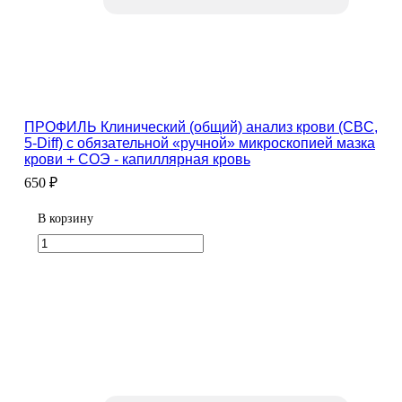
ПРОФИЛЬ Клинический (общий) анализ крови (CBC,
5-Diff) с обязательной «ручной» микроскопией мазка
крови + СОЭ - капиллярная кровь
650 ₽
В корзину