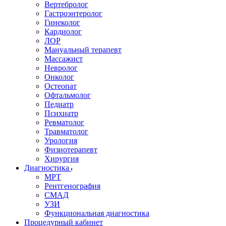
Вертебролог
Гастроэнтеролог
Гинеколог
Кардиолог
ЛОР
Мануальный терапевт
Массажист
Невролог
Онколог
Остеопат
Офтальмолог
Педиатр
Психиатр
Ревматолог
Травматолог
Урология
Физиотерапевт
Хирургия
Диагностика
МРТ
Рентгенография
СМАД
УЗИ
Функциональная диагностика
Процедурный кабинет