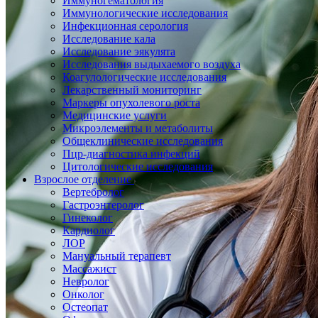
Иммуногематология
Иммунологические исследования
Инфекционная серология
Исследование кала
Исследование эякулята
Исследования выдыхаемого воздуха
Коагулологические исследования
Лекарственный мониторинг
Маркеры опухолевого роста
Медицинские услуги
Микроэлементы и метаболиты
Общеклинические исследования
Пцр-диагностика инфекций
Цитологические исследования
Взрослое отделение
Вертебролог
Гастроэнтеролог
Гинеколог
Кардиолог
ЛОР
Мануальный терапевт
Массажист
Невролог
Онколог
Остеопат