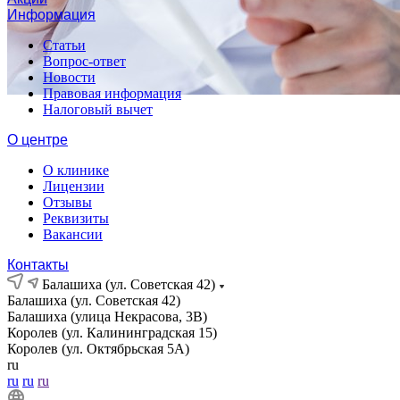
Информация
Статьи
Вопрос-ответ
Новости
Правовая информация
Налоговый вычет
О центре
О клинике
Лицензии
Отзывы
Реквизиты
Вакансии
Контакты
Балашиха (ул. Советская 42)
Балашиха (ул. Советская 42)
Балашиха (улица Некрасова, 3В)
Королев (ул. Калининградская 15)
Королев (ул. Октябрьская 5А)
ru
ru
ru
ru