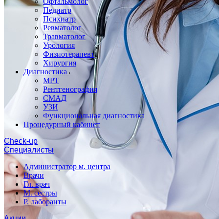
Офтальмолог
Педиатр
Психиатр
Ревматолог
Травматолог
Урология
Физиотерапевт
Хирургия
Диагностика
МРТ
Рентгенография
СМАД
УЗИ
Функциональная диагностика
Процедурный кабинет
Cheсk-up
Специалисты
Администратор м. центра
Врачи
Гл. врач
М. сестры
Р. лаборанты
Акции