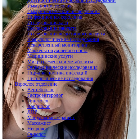
Диагностические профили исследований
Иммуногематология
Иммунологические исследования
Инфекционная серология
Исследование кала
Исследование эякулята
Исследования выдыхаемого воздуха
Коагулологические исследования
Лекарственный мониторинг
Маркеры опухолевого роста
Медицинские услуги
Микроэлементы и метаболиты
Общеклинические исследования
Пцр-диагностика инфекций
Цитологические исследования
Взрослое отделение
Вертебролог
Гастроэнтеролог
Гинеколог
Кардиолог
ЛОР
Мануальный терапевт
Массажист
Невролог
Онколог