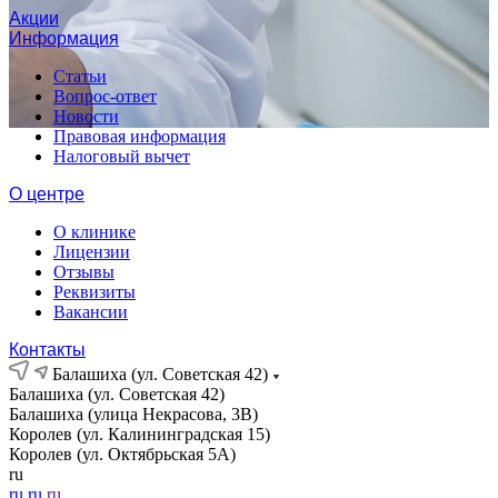
Акции
Информация
Статьи
Вопрос-ответ
Новости
Правовая информация
Налоговый вычет
О центре
О клинике
Лицензии
Отзывы
Реквизиты
Вакансии
Контакты
Балашиха (ул. Советская 42)
Балашиха (ул. Советская 42)
Балашиха (улица Некрасова, 3В)
Королев (ул. Калининградская 15)
Королев (ул. Октябрьская 5А)
ru
ru
ru
ru