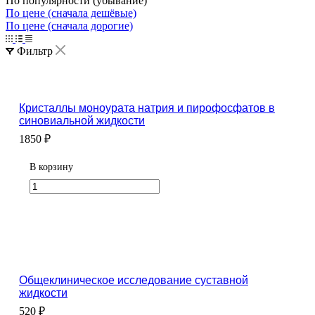
По популярности (убывание)
По цене (сначала дешёвые)
По цене (сначала дорогие)
Фильтр
Кристаллы моноурата натрия и пирофосфатов в
синовиальной жидкости
1850 ₽
В корзину
Общеклиническое исследование суставной
жидкости
520 ₽