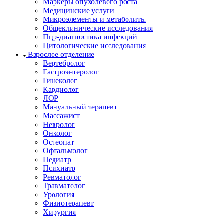
Маркеры опухолевого роста
Медицинские услуги
Микроэлементы и метаболиты
Общеклинические исследования
Пцр-диагностика инфекций
Цитологические исследования
Взрослое отделение
Вертебролог
Гастроэнтеролог
Гинеколог
Кардиолог
ЛОР
Мануальный терапевт
Массажист
Невролог
Онколог
Остеопат
Офтальмолог
Педиатр
Психиатр
Ревматолог
Травматолог
Урология
Физиотерапевт
Хирургия