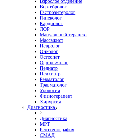
Взрослое отделение
Вертебролог
Гастроэнтеролог
Гинеколог
Кардиолог
ЛОР
Мануальный терапевт
Массажист
Невролог
Онколог
Остеопат
Офтальмолог
Педиатр
Психиатр
Ревматолог
Травматолог
Урология
Физиотерапевт
Хирургия
Диагностика
Диагностика
МРТ
Рентгенография
СМАД