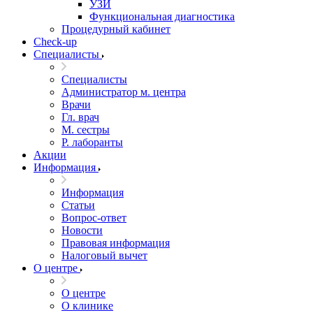
УЗИ
Функциональная диагностика
Процедурный кабинет
Cheсk-up
Специалисты
Специалисты
Администратор м. центра
Врачи
Гл. врач
М. сестры
Р. лаборанты
Акции
Информация
Информация
Статьи
Вопрос-ответ
Новости
Правовая информация
Налоговый вычет
О центре
О центре
О клинике