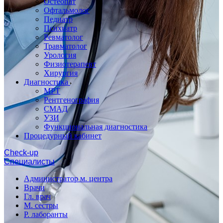
Остеопат
Офтальмолог
Педиатр
Психиатр
Ревматолог
Травматолог
Урология
Физиотерапевт
Хирургия
Диагностика
МРТ
Рентгенография
СМАД
УЗИ
Функциональная диагностика
Процедурный кабинет
Cheсk-up
Специалисты
Администратор м. центра
Врачи
Гл. врач
М. сестры
Р. лаборанты