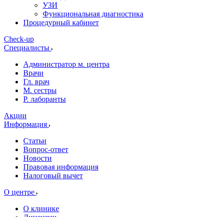
УЗИ
Функциональная диагностика
Процедурный кабинет
Cheсk-up
Специалисты
Администратор м. центра
Врачи
Гл. врач
М. сестры
Р. лаборанты
Акции
Информация
Статьи
Вопрос-ответ
Новости
Правовая информация
Налоговый вычет
О центре
О клинике