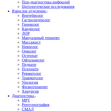
Пцр-диагностика инфекций
Цитологические исследования
Взрослое отделение
Вертебролог
Гастроэнтеролог
Гинеколог
Кардиолог
ЛОР
Мануальный терапевт
Массажист
Невролог
Онколог
Остеопат
Офтальмолог
Педиатр
Психиатр
Ревматолог
Травматолог
Урология
Физиотерапевт
Хирургия
Диагностика
МРТ
Рентгенография
СМАД