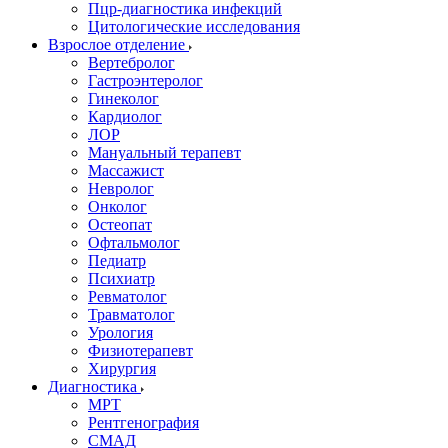
Пцр-диагностика инфекций
Цитологические исследования
Взрослое отделение
Вертебролог
Гастроэнтеролог
Гинеколог
Кардиолог
ЛОР
Мануальный терапевт
Массажист
Невролог
Онколог
Остеопат
Офтальмолог
Педиатр
Психиатр
Ревматолог
Травматолог
Урология
Физиотерапевт
Хирургия
Диагностика
МРТ
Рентгенография
СМАД