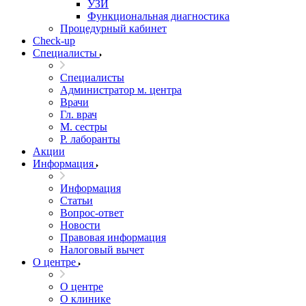
УЗИ
Функциональная диагностика
Процедурный кабинет
Cheсk-up
Специалисты
Специалисты
Администратор м. центра
Врачи
Гл. врач
М. сестры
Р. лаборанты
Акции
Информация
Информация
Статьи
Вопрос-ответ
Новости
Правовая информация
Налоговый вычет
О центре
О центре
О клинике