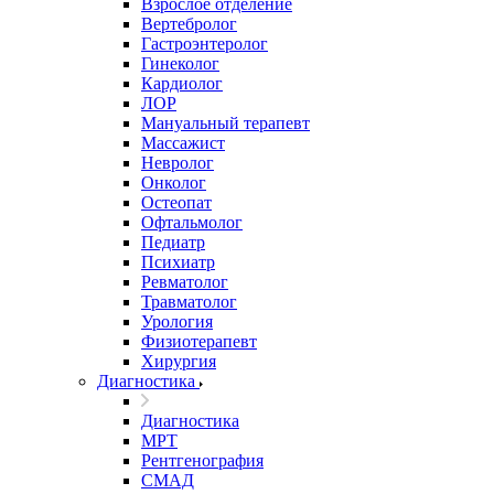
Взрослое отделение
Вертебролог
Гастроэнтеролог
Гинеколог
Кардиолог
ЛОР
Мануальный терапевт
Массажист
Невролог
Онколог
Остеопат
Офтальмолог
Педиатр
Психиатр
Ревматолог
Травматолог
Урология
Физиотерапевт
Хирургия
Диагностика
Диагностика
МРТ
Рентгенография
СМАД