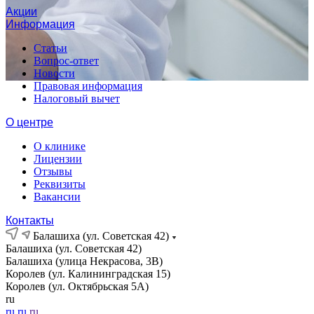
Акции
Информация
Статьи
Вопрос-ответ
Новости
Правовая информация
Налоговый вычет
О центре
О клинике
Лицензии
Отзывы
Реквизиты
Вакансии
Контакты
Балашиха (ул. Советская 42)
Балашиха (ул. Советская 42)
Балашиха (улица Некрасова, 3В)
Королев (ул. Калининградская 15)
Королев (ул. Октябрьская 5А)
ru
ru
ru
ru