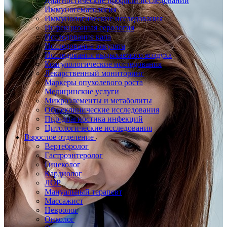
Диагностические профили исследований
Иммуногематология
Иммунологические исследования
Инфекционная серология
Исследование кала
Исследование эякулята
Исследования выдыхаемого воздуха
Коагулологические исследования
Лекарственный мониторинг
Маркеры опухолевого роста
Медицинские услуги
Микроэлементы и метаболиты
Общеклинические исследования
Пцр-диагностика инфекций
Цитологические исследования
Взрослое отделение
Вертебролог
Гастроэнтеролог
Гинеколог
Кардиолог
ЛОР
Мануальный терапевт
Массажист
Невролог
Онколог