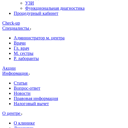
УЗИ
Функциональная диагностика
Процедурный кабинет
Cheсk-up
Специалисты
Администратор м. центра
Врачи
Гл. врач
М. сестры
Р. лаборанты
Акции
Информация
Статьи
Вопрос-ответ
Новости
Правовая информация
Налоговый вычет
О центре
О клинике