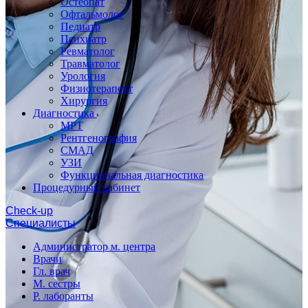
Остеопат
Офтальмолог
Педиатр
Психиатр
Ревматолог
Травматолог
Урология
Физиотерапевт
Хирургия
Диагностика
МРТ
Рентгенография
СМАД
УЗИ
Функциональная диагностика
Процедурный кабинет
Cheсk-up
Специалисты
Администратор м. центра
Врачи
Гл. врач
М. сестры
Р. лаборанты