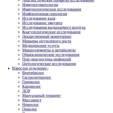
Диагностические профили исследований
Иммуногематология
Иммунологические исследования
Инфекционная серология
Исследование кала
Исследование эякулята
Исследования выдыхаемого воздуха
Коагулологические исследования
Лекарственный мониторинг
Маркеры опухолевого роста
Медицинские услуги
Микроэлементы и метаболиты
Общеклинические исследования
Пцр-диагностика инфекций
Цитологические исследования
Взрослое отделение
Вертебролог
Гастроэнтеролог
Гинеколог
Кардиолог
ЛОР
Мануальный терапевт
Массажист
Невролог
Онколог