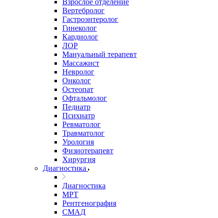
Взрослое отделение
Вертебролог
Гастроэнтеролог
Гинеколог
Кардиолог
ЛОР
Мануальный терапевт
Массажист
Невролог
Онколог
Остеопат
Офтальмолог
Педиатр
Психиатр
Ревматолог
Травматолог
Урология
Физиотерапевт
Хирургия
Диагностика
Диагностика
МРТ
Рентгенография
СМАД