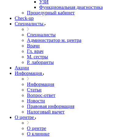
УЗИ
Функциональная диагностика
Процедурный кабинет
Cheсk-up
Специалисты
Специалисты
Администратор м. центра
Врачи
Гл. врач
М. сестры
Р. лаборанты
Акции
Информация
Информация
Статьи
Вопрос-ответ
Новости
Правовая информация
Налоговый вычет
О центре
О центре
О клинике