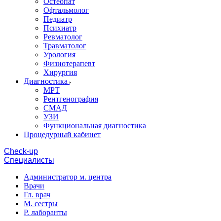
Остеопат
Офтальмолог
Педиатр
Психиатр
Ревматолог
Травматолог
Урология
Физиотерапевт
Хирургия
Диагностика
МРТ
Рентгенография
СМАД
УЗИ
Функциональная диагностика
Процедурный кабинет
Cheсk-up
Специалисты
Администратор м. центра
Врачи
Гл. врач
М. сестры
Р. лаборанты