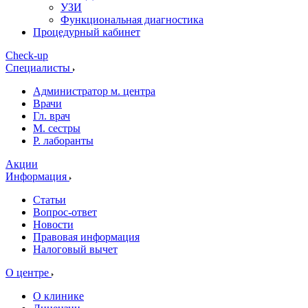
УЗИ
Функциональная диагностика
Процедурный кабинет
Cheсk-up
Специалисты
Администратор м. центра
Врачи
Гл. врач
М. сестры
Р. лаборанты
Акции
Информация
Статьи
Вопрос-ответ
Новости
Правовая информация
Налоговый вычет
О центре
О клинике