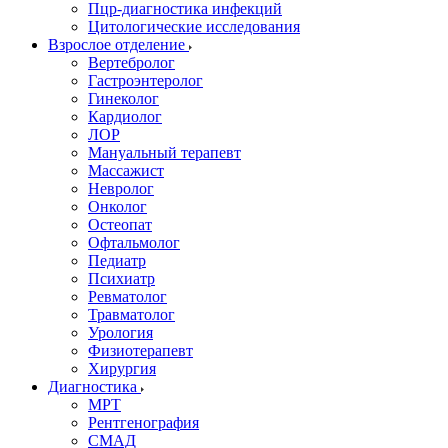
Пцр-диагностика инфекций
Цитологические исследования
Взрослое отделение
Вертебролог
Гастроэнтеролог
Гинеколог
Кардиолог
ЛОР
Мануальный терапевт
Массажист
Невролог
Онколог
Остеопат
Офтальмолог
Педиатр
Психиатр
Ревматолог
Травматолог
Урология
Физиотерапевт
Хирургия
Диагностика
МРТ
Рентгенография
СМАД