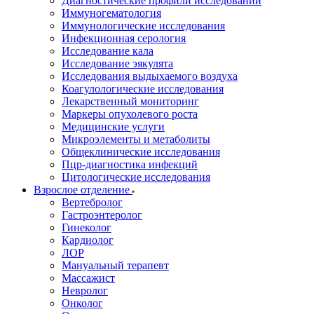
Диагностические профили исследований
Иммуногематология
Иммунологические исследования
Инфекционная серология
Исследование кала
Исследование эякулята
Исследования выдыхаемого воздуха
Коагулологические исследования
Лекарственный мониторинг
Маркеры опухолевого роста
Медицинские услуги
Микроэлементы и метаболиты
Общеклинические исследования
Пцр-диагностика инфекций
Цитологические исследования
Взрослое отделение
Вертебролог
Гастроэнтеролог
Гинеколог
Кардиолог
ЛОР
Мануальный терапевт
Массажист
Невролог
Онколог