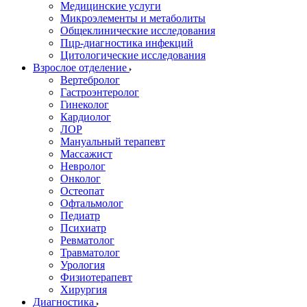
Медицинские услуги
Микроэлементы и метаболиты
Общеклинические исследования
Пцр-диагностика инфекций
Цитологические исследования
Взрослое отделение
Вертебролог
Гастроэнтеролог
Гинеколог
Кардиолог
ЛОР
Мануальный терапевт
Массажист
Невролог
Онколог
Остеопат
Офтальмолог
Педиатр
Психиатр
Ревматолог
Травматолог
Урология
Физиотерапевт
Хирургия
Диагностика