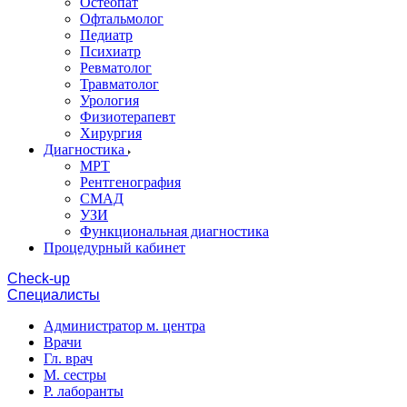
Остеопат
Офтальмолог
Педиатр
Психиатр
Ревматолог
Травматолог
Урология
Физиотерапевт
Хирургия
Диагностика
МРТ
Рентгенография
СМАД
УЗИ
Функциональная диагностика
Процедурный кабинет
Cheсk-up
Специалисты
Администратор м. центра
Врачи
Гл. врач
М. сестры
Р. лаборанты