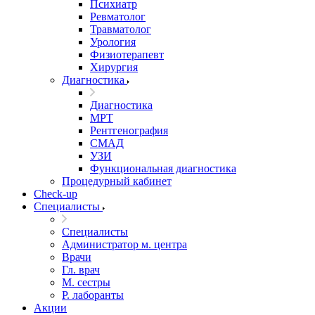
Психиатр
Ревматолог
Травматолог
Урология
Физиотерапевт
Хирургия
Диагностика
Диагностика
МРТ
Рентгенография
СМАД
УЗИ
Функциональная диагностика
Процедурный кабинет
Cheсk-up
Специалисты
Специалисты
Администратор м. центра
Врачи
Гл. врач
М. сестры
Р. лаборанты
Акции