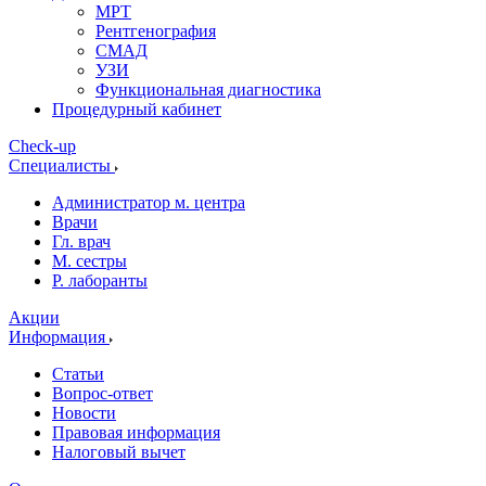
МРТ
Рентгенография
СМАД
УЗИ
Функциональная диагностика
Процедурный кабинет
Cheсk-up
Специалисты
Администратор м. центра
Врачи
Гл. врач
М. сестры
Р. лаборанты
Акции
Информация
Статьи
Вопрос-ответ
Новости
Правовая информация
Налоговый вычет