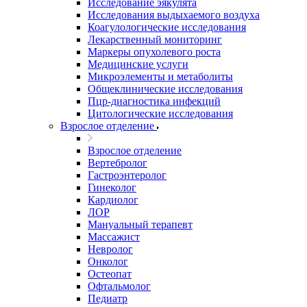
Исследование эякулята
Исследования выдыхаемого воздуха
Коагулологические исследования
Лекарственный мониторинг
Маркеры опухолевого роста
Медицинские услуги
Микроэлементы и метаболиты
Общеклинические исследования
Пцр-диагностика инфекций
Цитологические исследования
Взрослое отделение
Взрослое отделение
Вертебролог
Гастроэнтеролог
Гинеколог
Кардиолог
ЛОР
Мануальный терапевт
Массажист
Невролог
Онколог
Остеопат
Офтальмолог
Педиатр