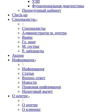
УЗИ
Функциональная диагностика
Процедурный кабинет
Cheсk-up
Специалисты
Специалисты
Администратор м. центра
Врачи
Гл. врач
М. сестры
Р. лаборанты
Акции
Информация
Информация
Статьи
Вопрос-ответ
Новости
Правовая информация
Налоговый вычет
О центре
О центре
О клинике