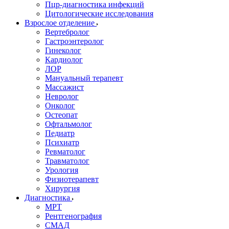
Пцр-диагностика инфекций
Цитологические исследования
Взрослое отделение
Вертебролог
Гастроэнтеролог
Гинеколог
Кардиолог
ЛОР
Мануальный терапевт
Массажист
Невролог
Онколог
Остеопат
Офтальмолог
Педиатр
Психиатр
Ревматолог
Травматолог
Урология
Физиотерапевт
Хирургия
Диагностика
МРТ
Рентгенография
СМАД