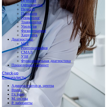
Остеопат
Офтальмолог
Педиатр
Психиатр
Ревматолог
Травматолог
Урология
Физиотерапевт
Хирургия
Диагностика
МРТ
Рентгенография
СМАД
УЗИ
Функциональная диагностика
Процедурный кабинет
Cheсk-up
Специалисты
Администратор м. центра
Врачи
Гл. врач
М. сестры
Р. лаборанты