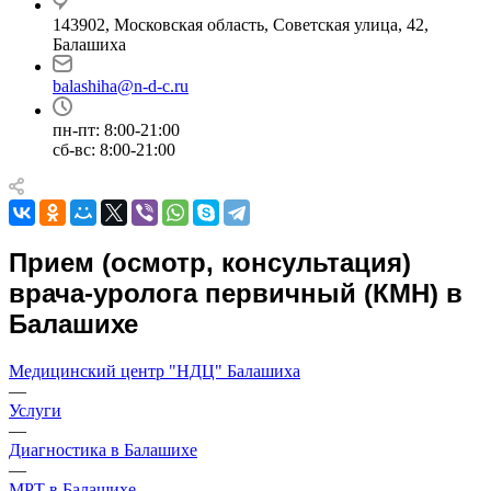
143902, Московская область, Советская улица, 42,
Балашиха
balashiha@n-d-c.ru
пн-пт: 8:00-21:00
сб-вс: 8:00-21:00
Прием (осмотр, консультация)
врача-уролога первичный (КМН) в
Балашихе
Медицинский центр "НДЦ" Балашиха
—
Услуги
—
Диагностика в Балашихе
—
МРТ в Балашихе