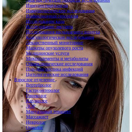
Диагностические профили исследований
Иммуногематология
Иммунологические исследования
Инфекционная серология
Исследование кала
Исследование эякулята
Исследования выдыхаемого воздуха
Коагулологические исследования
Лекарственный мониторинг
Маркеры опухолевого роста
Медицинские услуги
Микроэлементы и метаболиты
Общеклинические исследования
Пцр-диагностика инфекций
Цитологические исследования
Взрослое отделение
Вертебролог
Гастроэнтеролог
Гинеколог
Кардиолог
ЛОР
Мануальный терапевт
Массажист
Невролог
Онколог