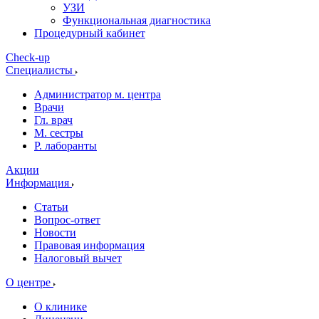
УЗИ
Функциональная диагностика
Процедурный кабинет
Cheсk-up
Специалисты
Администратор м. центра
Врачи
Гл. врач
М. сестры
Р. лаборанты
Акции
Информация
Статьи
Вопрос-ответ
Новости
Правовая информация
Налоговый вычет
О центре
О клинике