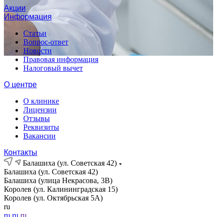
Акции
Информация
Статьи
Вопрос-ответ
Новости
Правовая информация
Налоговый вычет
О центре
О клинике
Лицензии
Отзывы
Реквизиты
Вакансии
Контакты
Балашиха (ул. Советская 42)
Балашиха (ул. Советская 42)
Балашиха (улица Некрасова, 3В)
Королев (ул. Калининградская 15)
Королев (ул. Октябрьская 5А)
ru
ru
ru
ru