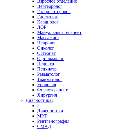
Взрослое отделение
Вертебролог
Гастроэнтеролог
Гинеколог
Кардиолог
ЛОР
Мануальный терапевт
Массажист
Невролог
Онколог
Остеопат
Офтальмолог
Педиатр
Психиатр
Ревматолог
Травматолог
Урология
Физиотерапевт
Хирургия
Диагностика
Диагностика
МРТ
Рентгенография
СМАД