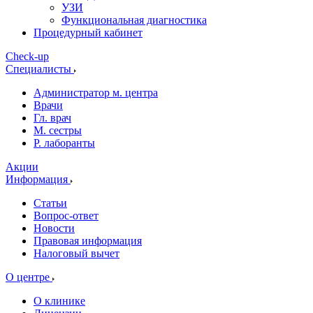
УЗИ
Функциональная диагностика
Процедурный кабинет
Cheсk-up
Специалисты
Администратор м. центра
Врачи
Гл. врач
М. сестры
Р. лаборанты
Акции
Информация
Статьи
Вопрос-ответ
Новости
Правовая информация
Налоговый вычет
О центре
О клинике