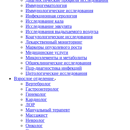
Диагностические профили исследований
Иммуногематология
Иммунологические исследования
Инфекционная серология
Исследование кала
Исследование эякулята
Исследования выдыхаемого воздуха
Коагулологические исследования
Лекарственный мониторинг
Маркеры опухолевого роста
Медицинские услуги
Микроэлементы и метаболиты
Общеклинические исследования
Пцр-диагностика инфекций
Цитологические исследования
Взрослое отделение
Вертебролог
Гастроэнтеролог
Гинеколог
Кардиолог
ЛОР
Мануальный терапевт
Массажист
Невролог
Онколог