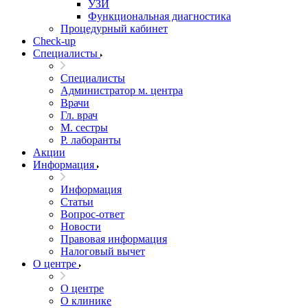
УЗИ
Функциональная диагностика
Процедурный кабинет
Cheсk-up
Специалисты
Специалисты
Администратор м. центра
Врачи
Гл. врач
М. сестры
Р. лаборанты
Акции
Информация
Информация
Статьи
Вопрос-ответ
Новости
Правовая информация
Налоговый вычет
О центре
О центре
О клинике