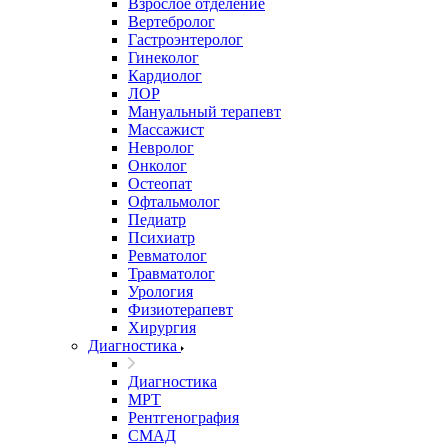
Взрослое отделение
Вертебролог
Гастроэнтеролог
Гинеколог
Кардиолог
ЛОР
Мануальный терапевт
Массажист
Невролог
Онколог
Остеопат
Офтальмолог
Педиатр
Психиатр
Ревматолог
Травматолог
Урология
Физиотерапевт
Хирургия
Диагностика
Диагностика
МРТ
Рентгенография
СМАД