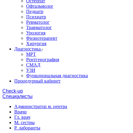
Остеопат
Офтальмолог
Педиатр
Психиатр
Ревматолог
Травматолог
Урология
Физиотерапевт
Хирургия
Диагностика
МРТ
Рентгенография
СМАД
УЗИ
Функциональная диагностика
Процедурный кабинет
Cheсk-up
Специалисты
Администратор м. центра
Врачи
Гл. врач
М. сестры
Р. лаборанты