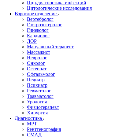
Пцр-диагностика инфекций
Цитологические исследования
Взрослое отделение
Вертебролог
Гастроэнтеролог
Гинеколог
Кардиолог
ЛОР
Мануальный терапевт
Массажист
Невролог
Онколог
Остеопат
Офтальмолог
Педиатр
Психиатр
Ревматолог
Травматолог
Урология
Физиотерапевт
Хирургия
Диагностика
МРТ
Рентгенография
СМАД