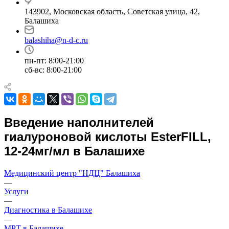
143902, Московская область, Советская улица, 42,
Балашиха
balashiha@n-d-c.ru
пн-пт: 8:00-21:00
сб-вс: 8:00-21:00
Введение наполнителей
гиалуроновой кислоты EsterFILL,
12-24мг/мл в Балашихе
Медицинский центр "НДЦ" Балашиха
—
Услуги
—
Диагностика в Балашихе
—
МРТ в Балашихе