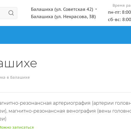
Время ра
Балашиха (ул. Советская 42)
пн-пт: 8:0
Балашиха (ул. Некрасова, 3В)
сб-вс: 8:0
лашихе
ика в Балашихе
гнитно-резонансная артериография (артерии головн
и), магнитно-резонансная венография (вены головно
еи)
Можно записаться