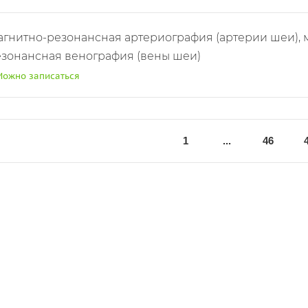
гнитно-резонансная артериография (артерии шеи), магнитно-
зонансная венография (вены шеи)
Можно записаться
1
...
46