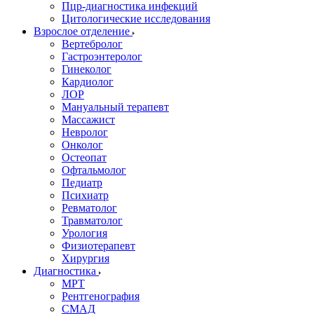
Пцр-диагностика инфекций
Цитологические исследования
Взрослое отделение
Вертебролог
Гастроэнтеролог
Гинеколог
Кардиолог
ЛОР
Мануальный терапевт
Массажист
Невролог
Онколог
Остеопат
Офтальмолог
Педиатр
Психиатр
Ревматолог
Травматолог
Урология
Физиотерапевт
Хирургия
Диагностика
МРТ
Рентгенография
СМАД