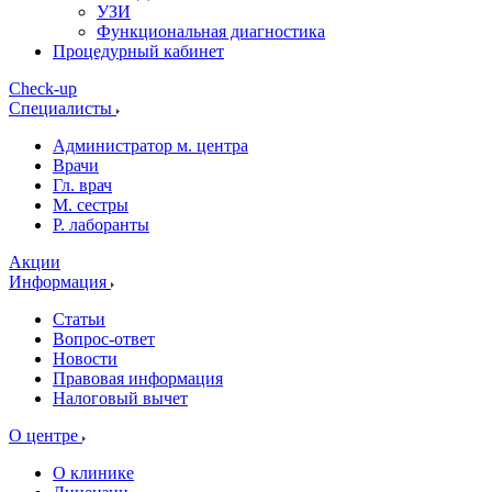
УЗИ
Функциональная диагностика
Процедурный кабинет
Cheсk-up
Специалисты
Администратор м. центра
Врачи
Гл. врач
М. сестры
Р. лаборанты
Акции
Информация
Статьи
Вопрос-ответ
Новости
Правовая информация
Налоговый вычет
О центре
О клинике