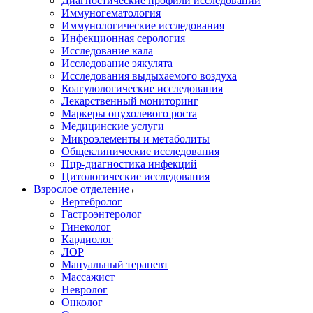
Диагностические профили исследований
Иммуногематология
Иммунологические исследования
Инфекционная серология
Исследование кала
Исследование эякулята
Исследования выдыхаемого воздуха
Коагулологические исследования
Лекарственный мониторинг
Маркеры опухолевого роста
Медицинские услуги
Микроэлементы и метаболиты
Общеклинические исследования
Пцр-диагностика инфекций
Цитологические исследования
Взрослое отделение
Вертебролог
Гастроэнтеролог
Гинеколог
Кардиолог
ЛОР
Мануальный терапевт
Массажист
Невролог
Онколог