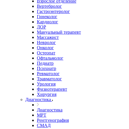
Взрослое отделение
Вертебролог
Гастроэнтеролог
Гинеколог
Кардиолог
ЛОР
Мануальный терапевт
Массажист
Невролог
Онколог
Остеопат
Офтальмолог
Педиатр
Психиатр
Ревматолог
Травматолог
Урология
Физиотерапевт
Хирургия
Диагностика
Диагностика
МРТ
Рентгенография
СМАД