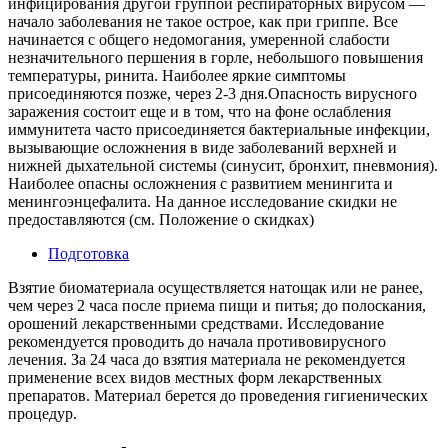
инфицирования другой группой респираторных вирусом —
начало заболевания не такое острое, как при гриппе. Все
начинается с общего недомогания, умеренной слабости
незначительного першения в горле, небольшого повышения
температуры, ринита. Наиболее яркие симптомы
присоединяются позже, через 2-3 дня.Опасность вирусного
заражения состоит еще и в том, что на фоне ослабления
иммунитета часто присоединяется бактериальные инфекции,
вызывающие осложнения в виде заболеваний верхней и
нижней дыхательной системы (синусит, бронхит, пневмония).
Наиболее опасны осложнения с развитием менингита и
менингоэнцефалита. На данное исследование скидки не
предоставляются (см. Положение о скидках)
Подготовка
Взятие биоматериала осуществляется натощак или не ранее,
чем через 2 часа после приема пищи и питья; до полоскания,
орошений лекарственными средствами. Исследование
рекомендуется проводить до начала противовирусного
лечения. За 24 часа до взятия материала не рекомендуется
применение всех видов местных форм лекарственных
препаратов. Материал берется до проведения гигиенических
процедур.