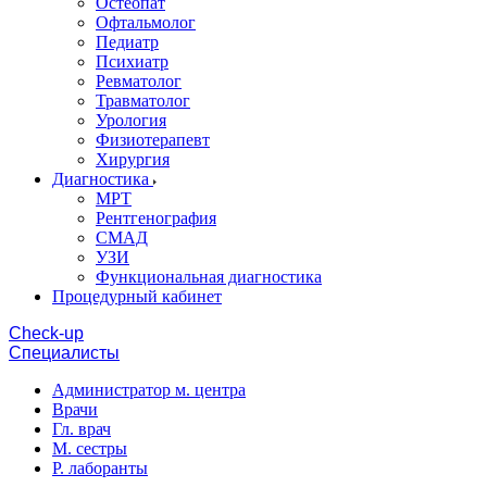
Остеопат
Офтальмолог
Педиатр
Психиатр
Ревматолог
Травматолог
Урология
Физиотерапевт
Хирургия
Диагностика
МРТ
Рентгенография
СМАД
УЗИ
Функциональная диагностика
Процедурный кабинет
Cheсk-up
Специалисты
Администратор м. центра
Врачи
Гл. врач
М. сестры
Р. лаборанты