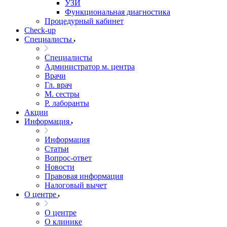
УЗИ
Функциональная диагностика
Процедурный кабинет
Cheсk-up
Специалисты
Специалисты
Администратор м. центра
Врачи
Гл. врач
М. сестры
Р. лаборанты
Акции
Информация
Информация
Статьи
Вопрос-ответ
Новости
Правовая информация
Налоговый вычет
О центре
О центре
О клинике