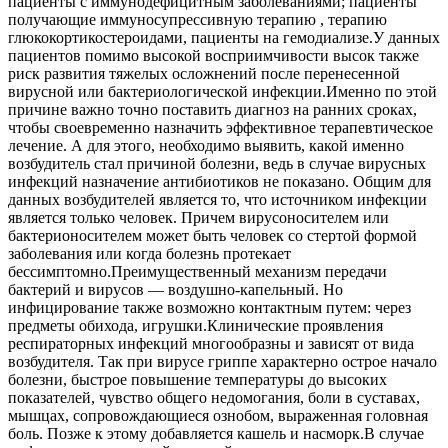
пациенты с иммунодефицитным заболеваниями; пациенты
получающие иммуносупрессивную терапию , терапию
глюкокортикостероидами, пациенты на гемодиализе.У данных
пациентов помимо высокой восприимчивости высок также
риск развития тяжелых осложнений после перенесенной
вирусной или бактериологической инфекции.Именно по этой
причине важно точно поставить диагноз на ранних сроках,
чтобы своевременно назначить эффективное терапевтическое
лечение. А для этого, необходимо выявить, какой именно
возбудитель стал причиной болезни, ведь в случае вирусных
инфекций назначение антибиотиков не показано. Общим для
данных возбудителей является то, что источником инфекции
является только человек. Причем вирусоносителем или
бактерионосителем может быть человек со стертой формой
заболевания или когда болезнь протекает
бессимптомно.Преимущественный механизм передачи
бактерий и вирусов — воздушно-капельный. Но
инфицирование также возможно контактным путем: через
предметы обихода, игрушки.Клинические проявления
респираторных инфекций многообразны и зависят от вида
возбудителя. Так при вирусе гриппе характерно острое начало
болезни, быстрое повышение температуры до высоких
показателей, чувство общего недомогания, боли в суставах,
мышцах, сопровождающиеся ознобом, выраженная головная
боль. Позже к этому добавляется кашель и насморк.В случае