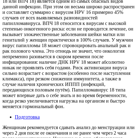
18 или ВПЧ 18) является одним из самых опасных видов
данной инфекции. При этом он весьма широко распространен
и составляет суммарно с вирусом HPV 16 примерно 45%
случаев от всех выявляемых разновидностей
папилломавируса. ВПЧ 18 относится к вирусам с высокой
степенью онкогенного риска: если не проводится лечение, он
вызывает злокачественные заболевания шейки матки или
гениталий у женщин практически в 100% случаев. У мужчин
вирус папилломы 18 может спровоцировать анальный рак и
рак полового члена. Это отнюдь не значит, что онкология
непременно разовьется в скором времени после
инфицирования: наличие ДНК HPV 18 может абсолютно
никак не проявлять себя годами. Риск активизации вируса
сильно возрастает с возрастом (особенно после наступления
климакса), при резком снижении иммунитета, а также в
случае наличия хронических ИППП (инфекций,
передающихся половым путём). Папилломавирус 18 типа
может впервые дать о себе знать и во время беременности,
когда резко увеличивается нагрузка на организм и быстро
меняется гормональный фон.
Подготовка
Женщинам рекомендуется сдавать анализ до менструации или
через 2 дня после ее окончания и не ранее чем через 2 часа