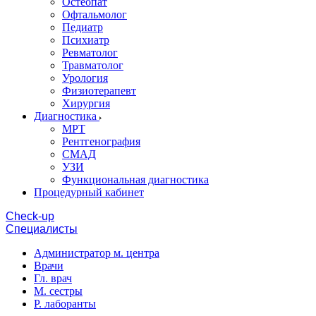
Остеопат
Офтальмолог
Педиатр
Психиатр
Ревматолог
Травматолог
Урология
Физиотерапевт
Хирургия
Диагностика
МРТ
Рентгенография
СМАД
УЗИ
Функциональная диагностика
Процедурный кабинет
Cheсk-up
Специалисты
Администратор м. центра
Врачи
Гл. врач
М. сестры
Р. лаборанты