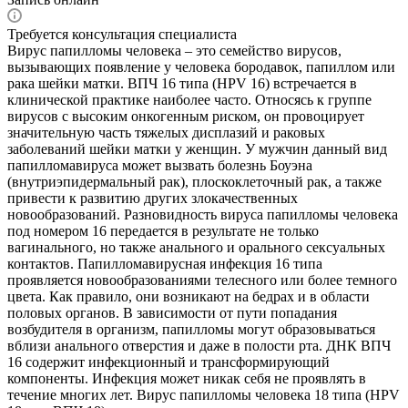
Требуется консультация специалиста
Вирус папилломы человека – это семейство вирусов,
вызывающих появление у человека бородавок, папиллом или
рака шейки матки. ВПЧ 16 типа (HPV 16) встречается в
клинической практике наиболее часто. Относясь к группе
вирусов с высоким онкогенным риском, он провоцирует
значительную часть тяжелых дисплазий и раковых
заболеваний шейки матки у женщин. У мужчин данный вид
папилломавируса может вызвать болезнь Боуэна
(внутриэпидермальный рак), плоскоклеточный рак, а также
привести к развитию других злокачественных
новообразований. Разновидность вируса папилломы человека
под номером 16 передается в результате не только
вагинального, но также анального и орального сексуальных
контактов. Папилломавирусная инфекция 16 типа
проявляется новообразованиями телесного или более темного
цвета. Как правило, они возникают на бедрах и в области
половых органов. В зависимости от пути попадания
возбудителя в организм, папилломы могут образовываться
вблизи анального отверстия и даже в полости рта. ДНК ВПЧ
16 содержит инфекционный и трансформирующий
компоненты. Инфекция может никак себя не проявлять в
течение многих лет. Вирус папилломы человека 18 типа (HPV