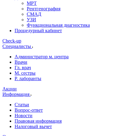
МРТ
Рентгенография
СМАД
УЗИ
Функциональная диагностика
Процедурный кабинет
Cheсk-up
Специалисты
Администратор м. центра
Врачи
Гл. врач
М. сестры
Р. лаборанты
Акции
Информация
Статьи
Вопрос-ответ
Новости
Правовая информация
Налоговый вычет