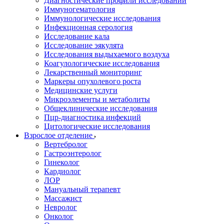
Диагностические профили исследований
Иммуногематология
Иммунологические исследования
Инфекционная серология
Исследование кала
Исследование эякулята
Исследования выдыхаемого воздуха
Коагулологические исследования
Лекарственный мониторинг
Маркеры опухолевого роста
Медицинские услуги
Микроэлементы и метаболиты
Общеклинические исследования
Пцр-диагностика инфекций
Цитологические исследования
Взрослое отделение
Вертебролог
Гастроэнтеролог
Гинеколог
Кардиолог
ЛОР
Мануальный терапевт
Массажист
Невролог
Онколог