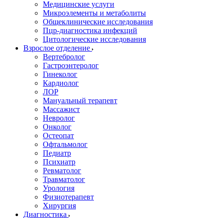
Медицинские услуги
Микроэлементы и метаболиты
Общеклинические исследования
Пцр-диагностика инфекций
Цитологические исследования
Взрослое отделение
Вертебролог
Гастроэнтеролог
Гинеколог
Кардиолог
ЛОР
Мануальный терапевт
Массажист
Невролог
Онколог
Остеопат
Офтальмолог
Педиатр
Психиатр
Ревматолог
Травматолог
Урология
Физиотерапевт
Хирургия
Диагностика