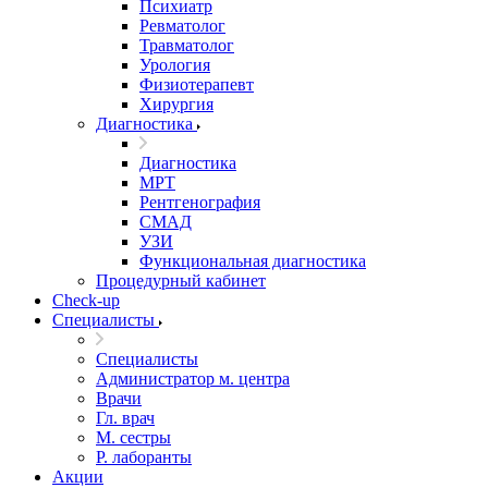
Психиатр
Ревматолог
Травматолог
Урология
Физиотерапевт
Хирургия
Диагностика
Диагностика
МРТ
Рентгенография
СМАД
УЗИ
Функциональная диагностика
Процедурный кабинет
Cheсk-up
Специалисты
Специалисты
Администратор м. центра
Врачи
Гл. врач
М. сестры
Р. лаборанты
Акции