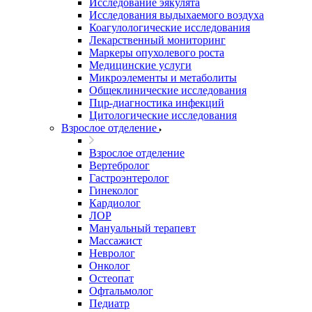
Исследование эякулята
Исследования выдыхаемого воздуха
Коагулологические исследования
Лекарственный мониторинг
Маркеры опухолевого роста
Медицинские услуги
Микроэлементы и метаболиты
Общеклинические исследования
Пцр-диагностика инфекций
Цитологические исследования
Взрослое отделение
Взрослое отделение
Вертебролог
Гастроэнтеролог
Гинеколог
Кардиолог
ЛОР
Мануальный терапевт
Массажист
Невролог
Онколог
Остеопат
Офтальмолог
Педиатр