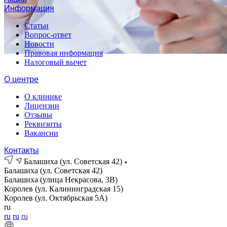
Информация
Статьи
Вопрос-ответ
Новости
Правовая информация
Налоговый вычет
О центре
О клинике
Лицензии
Отзывы
Реквизиты
Вакансии
Контакты
Балашиха (ул. Советская 42)
Балашиха (ул. Советская 42)
Балашиха (улица Некрасова, 3В)
Королев (ул. Калининградская 15)
Королев (ул. Октябрьская 5А)
ru
ru
ru
ru