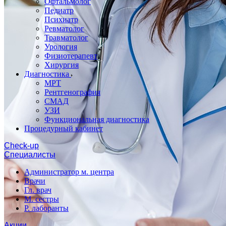
Офтальмолог
Педиатр
Психиатр
Ревматолог
Травматолог
Урология
Физиотерапевт
Хирургия
Диагностика
МРТ
Рентгенография
СМАД
УЗИ
Функциональная диагностика
Процедурный кабинет
Cheсk-up
Специалисты
Администратор м. центра
Врачи
Гл. врач
М. сестры
Р. лаборанты
Акции