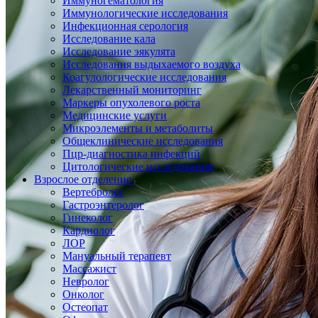
Иммуногематология
Иммунологические исследования
Инфекционная серология
Исследование кала
Исследование эякулята
Исследования выдыхаемого воздуха
Коагулологические исследования
Лекарственный мониторинг
Маркеры опухолевого роста
Медицинские услуги
Микроэлементы и метаболиты
Общеклинические исследования
Пцр-диагностика инфекций
Цитологические исследования
Взрослое отделение
Вертебролог
Гастроэнтеролог
Гинеколог
Кардиолог
ЛОР
Мануальный терапевт
Массажист
Невролог
Онколог
Остеопат