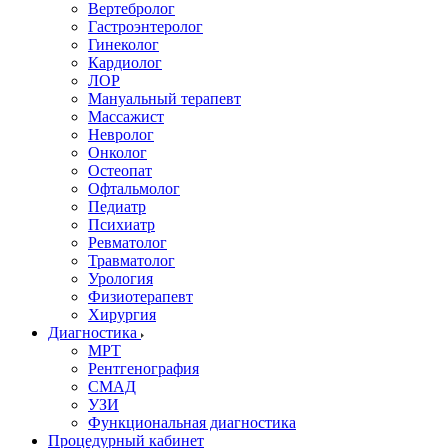
Вертебролог
Гастроэнтеролог
Гинеколог
Кардиолог
ЛОР
Мануальный терапевт
Массажист
Невролог
Онколог
Остеопат
Офтальмолог
Педиатр
Психиатр
Ревматолог
Травматолог
Урология
Физиотерапевт
Хирургия
Диагностика
МРТ
Рентгенография
СМАД
УЗИ
Функциональная диагностика
Процедурный кабинет