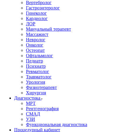
Вертебролог
Гастроэнтеролог
Гинеколог
Кардиолог
ЛОР
Мануальный терапевт
Массажист
Невролог
Онколог
Остеопат
Офтальмолог
Педиатр
Психиатр
Ревматолог
Травматолог
Урология
Физиотерапевт
Хирургия
Диагностика
МРТ
Рентгенография
СМАД
УЗИ
Функциональная диагностика
Процедурный кабинет