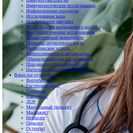
Иммуногематология
Иммунологические исследования
Инфекционная серология
Исследование кала
Исследование эякулята
Исследования выдыхаемого воздуха
Коагулологические исследования
Лекарственный мониторинг
Маркеры опухолевого роста
Медицинские услуги
Микроэлементы и метаболиты
Общеклинические исследования
Пцр-диагностика инфекций
Цитологические исследования
Взрослое отделение
Вертебролог
Гастроэнтеролог
Гинеколог
Кардиолог
ЛОР
Мануальный терапевт
Массажист
Невролог
Онколог
Остеопат