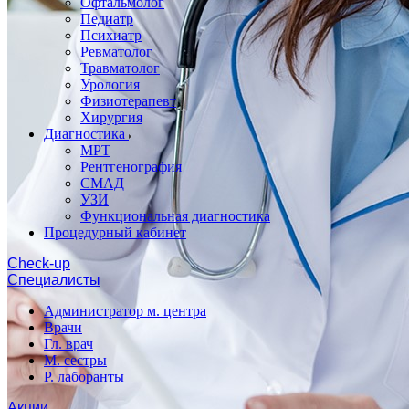
Офтальмолог
Педиатр
Психиатр
Ревматолог
Травматолог
Урология
Физиотерапевт
Хирургия
Диагностика
МРТ
Рентгенография
СМАД
УЗИ
Функциональная диагностика
Процедурный кабинет
Cheсk-up
Специалисты
Администратор м. центра
Врачи
Гл. врач
М. сестры
Р. лаборанты
Акции