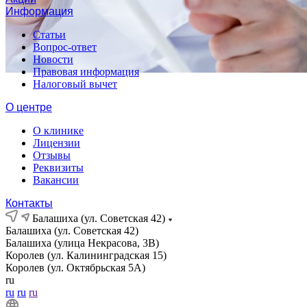
Информация
Статьи
Вопрос-ответ
Новости
Правовая информация
Налоговый вычет
О центре
О клинике
Лицензии
Отзывы
Реквизиты
Вакансии
Контакты
Балашиха (ул. Советская 42)
Балашиха (ул. Советская 42)
Балашиха (улица Некрасова, 3В)
Королев (ул. Калининградская 15)
Королев (ул. Октябрьская 5А)
ru
ru
ru
ru