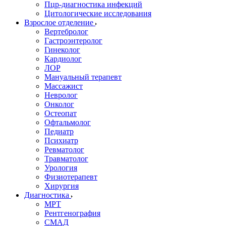
Пцр-диагностика инфекций
Цитологические исследования
Взрослое отделение
Вертебролог
Гастроэнтеролог
Гинеколог
Кардиолог
ЛОР
Мануальный терапевт
Массажист
Невролог
Онколог
Остеопат
Офтальмолог
Педиатр
Психиатр
Ревматолог
Травматолог
Урология
Физиотерапевт
Хирургия
Диагностика
МРТ
Рентгенография
СМАД