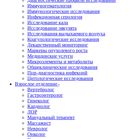
Диагностические профили исследований
Иммуногематология
Иммунологические исследования
Инфекционная серология
Исследование кала
Исследование эякулята
Исследования выдыхаемого воздуха
Коагулологические исследования
Лекарственный мониторинг
Маркеры опухолевого роста
Медицинские услуги
Микроэлементы и метаболиты
Общеклинические исследования
Пцр-диагностика инфекций
Цитологические исследования
Взрослое отделение
Вертебролог
Гастроэнтеролог
Гинеколог
Кардиолог
ЛОР
Мануальный терапевт
Массажист
Невролог
Онколог