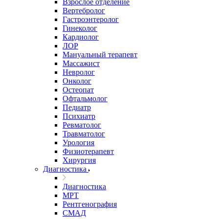
Взрослое отделение
Вертебролог
Гастроэнтеролог
Гинеколог
Кардиолог
ЛОР
Мануальный терапевт
Массажист
Невролог
Онколог
Остеопат
Офтальмолог
Педиатр
Психиатр
Ревматолог
Травматолог
Урология
Физиотерапевт
Хирургия
Диагностика
Диагностика
МРТ
Рентгенография
СМАД