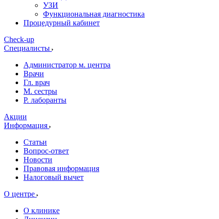
УЗИ
Функциональная диагностика
Процедурный кабинет
Cheсk-up
Специалисты
Администратор м. центра
Врачи
Гл. врач
М. сестры
Р. лаборанты
Акции
Информация
Статьи
Вопрос-ответ
Новости
Правовая информация
Налоговый вычет
О центре
О клинике