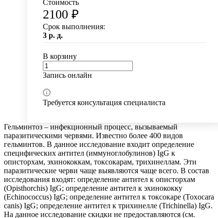
Стоимость
2100 ₽
Срок выполнения:
3 р. д.
В корзину
Запись онлайн
Требуется консультация специалиста
Гельминтоз – инфекционный процесс, вызываемый
паразитическими червями. Известно более 400 видов
гельминтов. В данное исследование входит определение
специфических антител (иммуноглобулинов) IgG к
описторхам, эхинококкам, токсокарам, трихинеллам. Эти
паразитические черви чаще выявляются чаще всего. В состав
исследования входят: определение антител к описторхам
(Opisthorchis) IgG; определение антител к эхинококку
(Echinococcus) IgG; определение антител к токсокаре (Toxocara
canis) IgG; определение антител к трихинелле (Trichinella) IgG.
На данное исследование скидки не предоставляются (см.