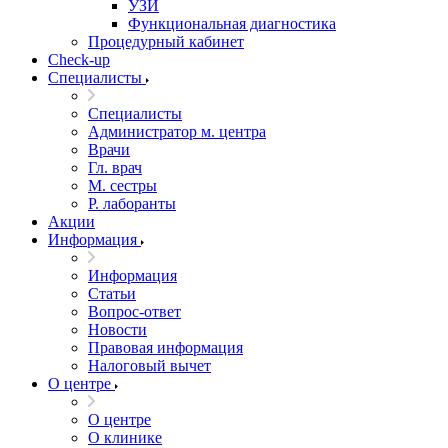
УЗИ
Функциональная диагностика
Процедурный кабинет
Cheсk-up
Специалисты
Специалисты
Администратор м. центра
Врачи
Гл. врач
М. сестры
Р. лаборанты
Акции
Информация
Информация
Статьи
Вопрос-ответ
Новости
Правовая информация
Налоговый вычет
О центре
О центре
О клинике