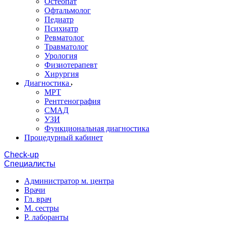
Остеопат
Офтальмолог
Педиатр
Психиатр
Ревматолог
Травматолог
Урология
Физиотерапевт
Хирургия
Диагностика
МРТ
Рентгенография
СМАД
УЗИ
Функциональная диагностика
Процедурный кабинет
Cheсk-up
Специалисты
Администратор м. центра
Врачи
Гл. врач
М. сестры
Р. лаборанты