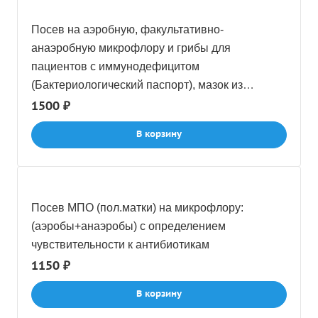
Посев на аэробную, факультативно-
анаэробную микрофлору и грибы для
пациентов с иммунодефицитом
(Бактериологический паспорт), мазок из
влагалища
1500 ₽
В корзину
Посев МПО (пол.матки) на микрофлору:
(аэробы+анаэробы) с определением
чувствительности к антибиотикам
1150 ₽
В корзину