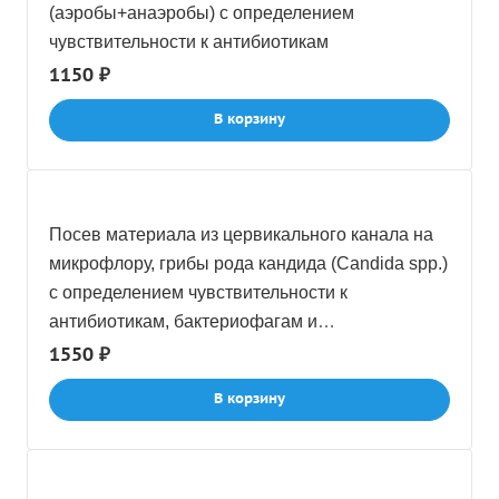
(аэробы+анаэробы) с определением
чувствительности к антибиотикам
1150 ₽
В корзину
Посев материала из цервикального канала на
микрофлору, грибы рода кандида (Candida spp.)
c определением чувствительности к
антибиотикам, бактериофагам и
антимикотическим препаратам
1550 ₽
В корзину