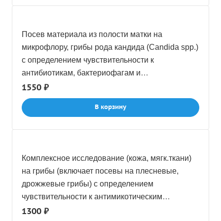
Посев материала из полости матки на
микрофлору, грибы рода кандида (Candida spp.)
c определением чувствительности к
антибиотикам, бактериофагам и
антимикотическим препаратам
1550 ₽
В корзину
Комплексное исследование (кожа, мягк.ткани)
на грибы (включает посевы на плесневые,
дрожжевые грибы) с определением
чувcтвительности к антимикотическим
препаратам
1300 ₽