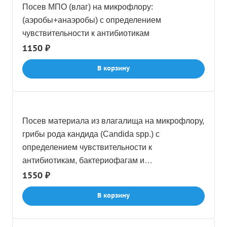
Посев МПО (влаг) на микрофлору:
(аэробы+анаэробы) с определением
чувствительности к антибиотикам
1150 ₽
В корзину
Посев материала из влагалища на микрофлору,
грибы рода кандида (Candida spp.) c
определением чувствительности к
антибиотикам, бактериофагам и
антимикотическим препаратам
1550 ₽
В корзину