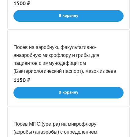
мазок из ротоглотки
1500 ₽
В корзину
Посев на аэробную, факультативно-
анаэробную микрофлору и грибы для
пациентов с иммунодефицитом
(Бактериологический паспорт), мазок из зева
1150 ₽
В корзину
Посев МПО (уретра) на микрофлору:
(аэробы+анаэробы) с определением