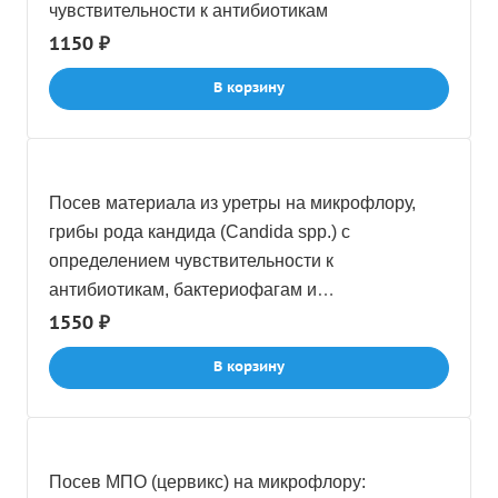
чувствительности к антибиотикам
1150 ₽
В корзину
Посев материала из уретры на микрофлору,
грибы рода кандида (Candida spp.) c
определением чувствительности к
антибиотикам, бактериофагам и
антимикотическим препаратам
1550 ₽
В корзину
Посев МПО (цервикс) на микрофлору: