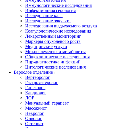
Иммуногематология
Иммунологические исследования
Инфекционная серология
Исследование кала
Исследование эякулята
Исследования выдыхаемого воздуха
Коагулологические исследования
Лекарственный мониторинг
Маркеры опухолевого роста
Медицинские услуги
Микроэлементы и метаболиты
Общеклинические исследования
Пцр-диагностика инфекций
Цитологические исследования
Взрослое отделение
Вертебролог
Гастроэнтеролог
Гинеколог
Кардиолог
ЛОР
Мануальный терапевт
Массажист
Невролог
Онколог
Остеопат