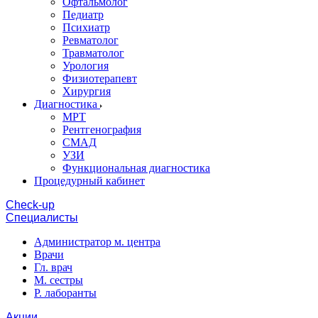
Офтальмолог
Педиатр
Психиатр
Ревматолог
Травматолог
Урология
Физиотерапевт
Хирургия
Диагностика
МРТ
Рентгенография
СМАД
УЗИ
Функциональная диагностика
Процедурный кабинет
Cheсk-up
Специалисты
Администратор м. центра
Врачи
Гл. врач
М. сестры
Р. лаборанты
Акции