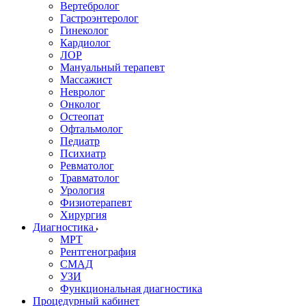
Вертебролог
Гастроэнтеролог
Гинеколог
Кардиолог
ЛОР
Мануальный терапевт
Массажист
Невролог
Онколог
Остеопат
Офтальмолог
Педиатр
Психиатр
Ревматолог
Травматолог
Урология
Физиотерапевт
Хирургия
Диагностика
МРТ
Рентгенография
СМАД
УЗИ
Функциональная диагностика
Процедурный кабинет