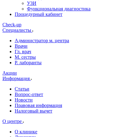
УЗИ
Функциональная диагностика
Процедурный кабинет
Cheсk-up
Специалисты
Администратор м. центра
Врачи
Гл. врач
М. сестры
Р. лаборанты
Акции
Информация
Статьи
Вопрос-ответ
Новости
Правовая информация
Налоговый вычет
О центре
О клинике