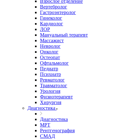
Взрослое отделение
Вертебролог
Гастроэнтеролог
Гинеколог
Кардиолог
ЛОР
Мануальный терапевт
Массажист
Невролог
Онколог
Остеопат
Офтальмолог
Педиатр
Психиатр
Ревматолог
Травматолог
Урология
Физиотерапевт
Хирургия
Диагностика
Диагностика
МРТ
Рентгенография
СМАД