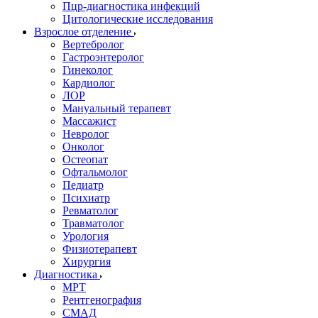
Пцр-диагностика инфекций
Цитологические исследования
Взрослое отделение
Вертебролог
Гастроэнтеролог
Гинеколог
Кардиолог
ЛОР
Мануальный терапевт
Массажист
Невролог
Онколог
Остеопат
Офтальмолог
Педиатр
Психиатр
Ревматолог
Травматолог
Урология
Физиотерапевт
Хирургия
Диагностика
МРТ
Рентгенография
СМАД