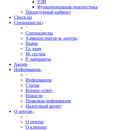
УЗИ
Функциональная диагностика
Процедурный кабинет
Cheсk-up
Специалисты
Специалисты
Администратор м. центра
Врачи
Гл. врач
М. сестры
Р. лаборанты
Акции
Информация
Информация
Статьи
Вопрос-ответ
Новости
Правовая информация
Налоговый вычет
О центре
О центре
О клинике