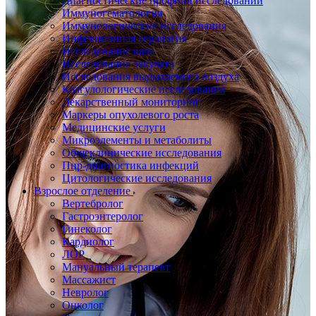
Диагностические профили исследований
Иммуногематология
Иммунологические исследования
Инфекционная серология
Исследование кала
Исследование эякулята
Исследования выдыхаемого воздуха
Коагулологические исследования
Лекарственный мониторинг
Маркеры опухолевого роста
Медицинские услуги
Микроэлементы и метаболиты
Общеклинические исследования
Пцр-диагностика инфекций
Цитологические исследования
Взрослое отделение
Вертебролог
Гастроэнтеролог
Гинеколог
Кардиолог
ЛОР
Мануальный терапевт
Массажист
Невролог
Онколог