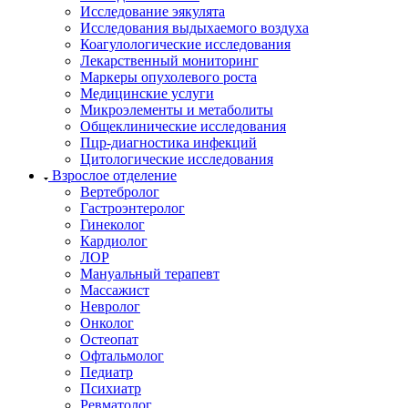
Исследование эякулята
Исследования выдыхаемого воздуха
Коагулологические исследования
Лекарственный мониторинг
Маркеры опухолевого роста
Медицинские услуги
Микроэлементы и метаболиты
Общеклинические исследования
Пцр-диагностика инфекций
Цитологические исследования
Взрослое отделение
Вертебролог
Гастроэнтеролог
Гинеколог
Кардиолог
ЛОР
Мануальный терапевт
Массажист
Невролог
Онколог
Остеопат
Офтальмолог
Педиатр
Психиатр
Ревматолог