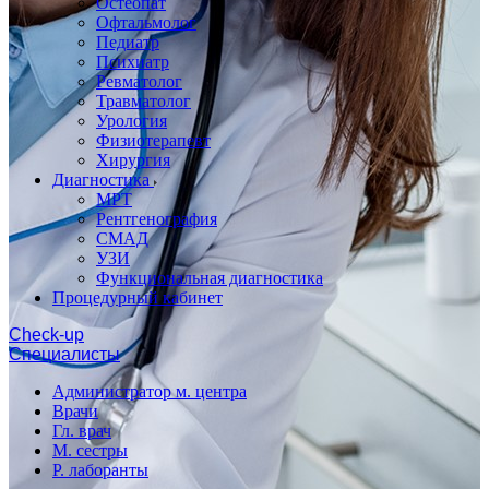
Остеопат
Офтальмолог
Педиатр
Психиатр
Ревматолог
Травматолог
Урология
Физиотерапевт
Хирургия
Диагностика
МРТ
Рентгенография
СМАД
УЗИ
Функциональная диагностика
Процедурный кабинет
Cheсk-up
Специалисты
Администратор м. центра
Врачи
Гл. врач
М. сестры
Р. лаборанты