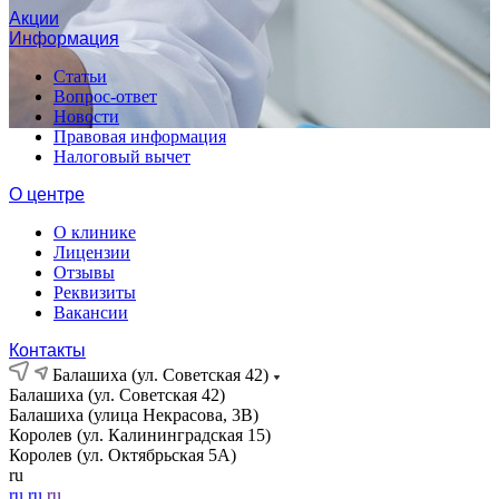
Акции
Информация
Статьи
Вопрос-ответ
Новости
Правовая информация
Налоговый вычет
О центре
О клинике
Лицензии
Отзывы
Реквизиты
Вакансии
Контакты
Балашиха (ул. Советская 42)
Балашиха (ул. Советская 42)
Балашиха (улица Некрасова, 3В)
Королев (ул. Калининградская 15)
Королев (ул. Октябрьская 5А)
ru
ru
ru
ru