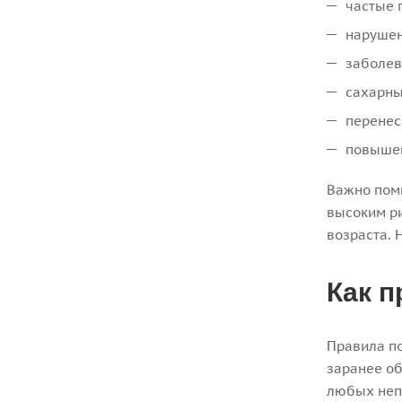
частые 
нарушен
заболев
сахарны
перенес
повышен
Важно помн
высоким ри
возраста. 
Как п
Правила по
заранее об
любых неп