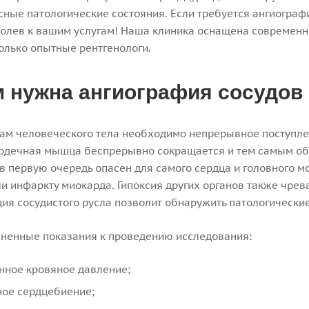
сные патологические состояния. Если требуется ангиогра
ролев к вашим услугам! Наша клиника оснащена современ
олько опытные рентгенологи.
м нужна ангиография сосудов
ам человеческого тела необходимо непрерывное поступле
ердечная мышца беспрерывно сокращается и тем самым обе
в первую очередь опасен для самого сердца и головного м
ли инфаркту миокарда. Гипоксия других органов также чр
ия сосудистого русла позволит обнаружить патологически
аненные показания к проведению исследования:
ное кровяное давление;
ое сердцебиение;