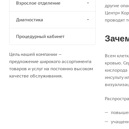
Взрослое отделение
другие опа
Центр» Ко
Диагностика
проводят т
Процедурный кабинет
Заче
Цель нашей компании —
Всем клетк
предложение широкого ассортимента
кровью. С
товаров и услуг на постоянно высоком
кислорода 
качестве обслуживания.
инсульту и
визуализац
Распростр
повышен
учащенн