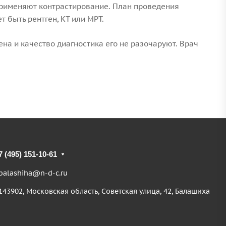
применяют контрастирование. План проведения
 быть рентген, КТ или МРТ.
на и качество диагностика его не разочаруют. Врач
7 (495) 151-10-61
balashiha@n-d-c.ru
143902, Московская область, Советская улица, 42, Балашиха