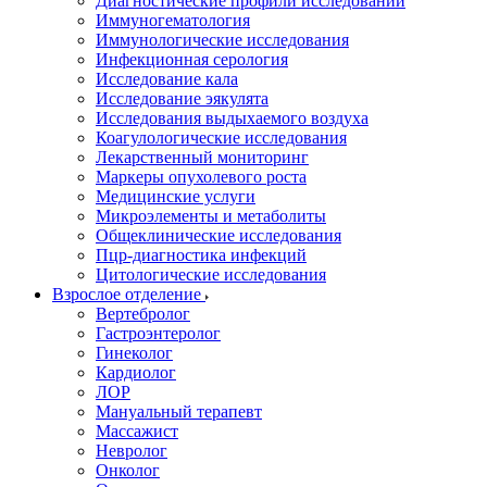
Диагностические профили исследований
Иммуногематология
Иммунологические исследования
Инфекционная серология
Исследование кала
Исследование эякулята
Исследования выдыхаемого воздуха
Коагулологические исследования
Лекарственный мониторинг
Маркеры опухолевого роста
Медицинские услуги
Микроэлементы и метаболиты
Общеклинические исследования
Пцр-диагностика инфекций
Цитологические исследования
Взрослое отделение
Вертебролог
Гастроэнтеролог
Гинеколог
Кардиолог
ЛОР
Мануальный терапевт
Массажист
Невролог
Онколог