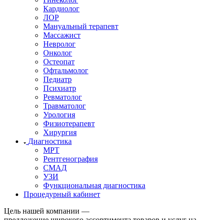
Кардиолог
ЛОР
Мануальный терапевт
Массажист
Невролог
Онколог
Остеопат
Офтальмолог
Педиатр
Психиатр
Ревматолог
Травматолог
Урология
Физиотерапевт
Хирургия
Диагностика
МРТ
Рентгенография
СМАД
УЗИ
Функциональная диагностика
Процедурный кабинет
Цель нашей компании —
предложение широкого ассортимента товаров и услуг на