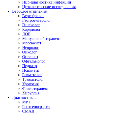
Пцр-диагностика инфекций
Цитологические исследования
Взрослое отделение
Вертебролог
Гастроэнтеролог
Гинеколог
Кардиолог
ЛОР
Мануальный терапевт
Массажист
Невролог
Онколог
Остеопат
Офтальмолог
Педиатр
Психиатр
Ревматолог
Травматолог
Урология
Физиотерапевт
Хирургия
Диагностика
МРТ
Рентгенография
СМАД