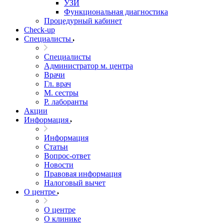
УЗИ
Функциональная диагностика
Процедурный кабинет
Cheсk-up
Специалисты
Специалисты
Администратор м. центра
Врачи
Гл. врач
М. сестры
Р. лаборанты
Акции
Информация
Информация
Статьи
Вопрос-ответ
Новости
Правовая информация
Налоговый вычет
О центре
О центре
О клинике