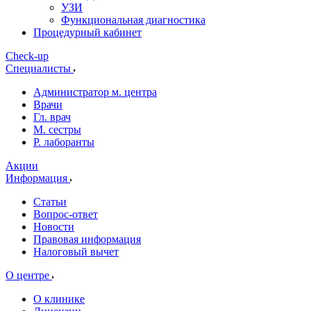
УЗИ
Функциональная диагностика
Процедурный кабинет
Cheсk-up
Специалисты
Администратор м. центра
Врачи
Гл. врач
М. сестры
Р. лаборанты
Акции
Информация
Статьи
Вопрос-ответ
Новости
Правовая информация
Налоговый вычет
О центре
О клинике