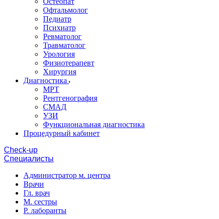
Остеопат
Офтальмолог
Педиатр
Психиатр
Ревматолог
Травматолог
Урология
Физиотерапевт
Хирургия
Диагностика
МРТ
Рентгенография
СМАД
УЗИ
Функциональная диагностика
Процедурный кабинет
Cheсk-up
Специалисты
Администратор м. центра
Врачи
Гл. врач
М. сестры
Р. лаборанты