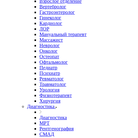
Взрослое отделение
Вертебролог
Гастроэнтеролог
Гинеколог
Кардиолог
ЛОР
Мануальный терапевт
Массажист
Невролог
Онколог
Остеопат
Офтальмолог
Педиатр
Психиатр
Ревматолог
Травматолог
Урология
Физиотерапевт
Хирургия
Диагностика
Диагностика
МРТ
Рентгенография
СМАД