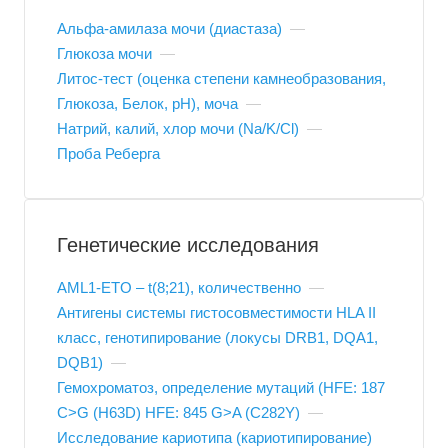
Альфа-амилаза мочи (диастаза)
—
Глюкоза мочи
—
Литос-тест (оценка степени камнеобразования,
Глюкоза, Белок, pH), моча
—
Натрий, калий, хлор мочи (Na/K/Cl)
—
Проба Реберга
Генетические исследования
AML1-ETO – t(8;21), количественно
—
Антигены системы гистосовместимости HLA II
класс, генотипирование (локусы DRB1, DQA1,
DQB1)
—
Гемохроматоз, определение мутаций (HFE: 187
С>G (H63D) HFE: 845 G>A (C282Y)
—
Исследование кариотипа (кариотипирование)