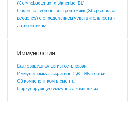
(Corynebacterium diphtheriae, BL)
—
Посев на пиогенный стрептококк (Streptococcus
pyogenes) с определением чувствительности к
антибиотикам
Иммунология
Бактерицидная активность крови
—
Иммунограмма - скрининг:T-,B-, NK-клетки
—
С3 компонент комплемента
—
Циркулирующие иммунные комплексы