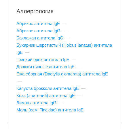
Аллергология
Абрикос антитела IgE
—
Абрикос антитела IgG
—
Баклажан антитела IgG
—
Бухарник шерстистый (Holcus lanatus) антитела
IgE
—
Грецкий орех антитела IgE
—
Дрожжи пивные антитела IgE
—
Ежа сборная (Dactylis glomerata) антитела IgE
—
Капуста брокколи антитела IgE
—
Коза (эпителий) антитела IgE
—
Лимон антитела IgG
—
Моль (сем. Tineidae) антитела IgE