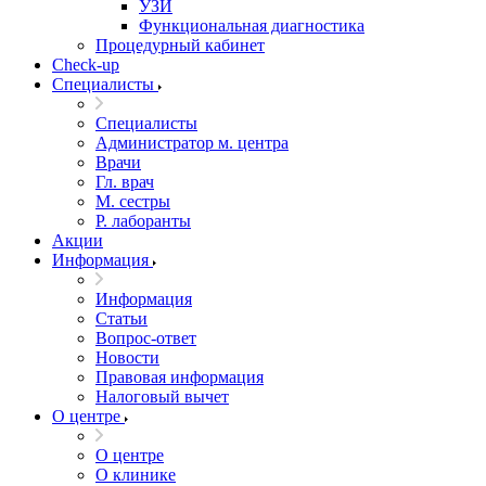
УЗИ
Функциональная диагностика
Процедурный кабинет
Cheсk-up
Специалисты
Специалисты
Администратор м. центра
Врачи
Гл. врач
М. сестры
Р. лаборанты
Акции
Информация
Информация
Статьи
Вопрос-ответ
Новости
Правовая информация
Налоговый вычет
О центре
О центре
О клинике