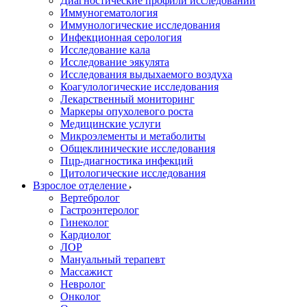
Диагностические профили исследований
Иммуногематология
Иммунологические исследования
Инфекционная серология
Исследование кала
Исследование эякулята
Исследования выдыхаемого воздуха
Коагулологические исследования
Лекарственный мониторинг
Маркеры опухолевого роста
Медицинские услуги
Микроэлементы и метаболиты
Общеклинические исследования
Пцр-диагностика инфекций
Цитологические исследования
Взрослое отделение
Вертебролог
Гастроэнтеролог
Гинеколог
Кардиолог
ЛОР
Мануальный терапевт
Массажист
Невролог
Онколог