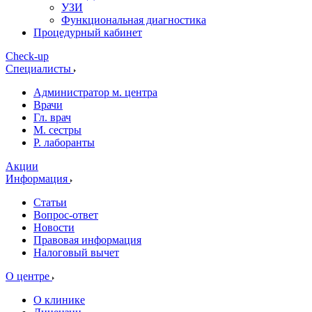
УЗИ
Функциональная диагностика
Процедурный кабинет
Cheсk-up
Специалисты
Администратор м. центра
Врачи
Гл. врач
М. сестры
Р. лаборанты
Акции
Информация
Статьи
Вопрос-ответ
Новости
Правовая информация
Налоговый вычет
О центре
О клинике