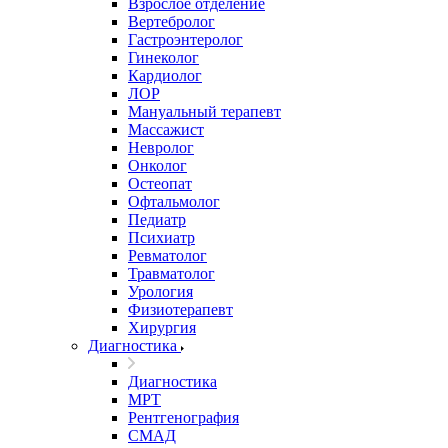
Взрослое отделение
Вертебролог
Гастроэнтеролог
Гинеколог
Кардиолог
ЛОР
Мануальный терапевт
Массажист
Невролог
Онколог
Остеопат
Офтальмолог
Педиатр
Психиатр
Ревматолог
Травматолог
Урология
Физиотерапевт
Хирургия
Диагностика
Диагностика
МРТ
Рентгенография
СМАД