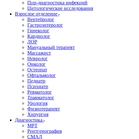
Пцр-диагностика инфекций
Цитологические исследования
Взрослое отделение
Вертебролог
Гастроэнтеролог
Гинеколог
Кардиолог
ЛОР
Мануальный терапевт
Массажист
Невролог
Онколог
Остеопат
Офтальмолог
Педиатр
Психиатр
Ревматолог
Травматолог
Урология
Физиотерапевт
Хирургия
Диагностика
МРТ
Рентгенография
СМАД