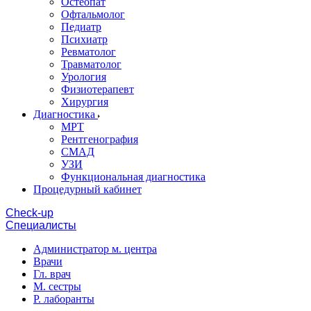
Остеопат
Офтальмолог
Педиатр
Психиатр
Ревматолог
Травматолог
Урология
Физиотерапевт
Хирургия
Диагностика
МРТ
Рентгенография
СМАД
УЗИ
Функциональная диагностика
Процедурный кабинет
Cheсk-up
Специалисты
Администратор м. центра
Врачи
Гл. врач
М. сестры
Р. лаборанты