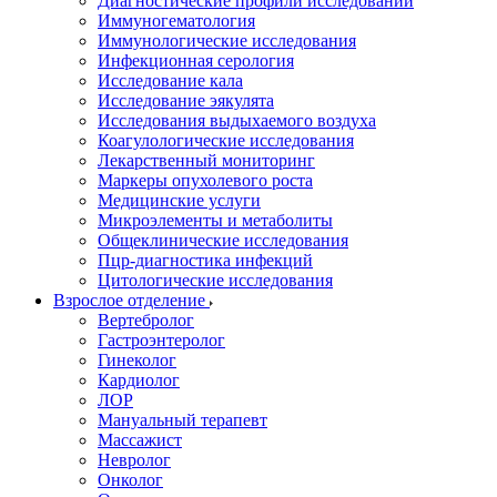
Диагностические профили исследований
Иммуногематология
Иммунологические исследования
Инфекционная серология
Исследование кала
Исследование эякулята
Исследования выдыхаемого воздуха
Коагулологические исследования
Лекарственный мониторинг
Маркеры опухолевого роста
Медицинские услуги
Микроэлементы и метаболиты
Общеклинические исследования
Пцр-диагностика инфекций
Цитологические исследования
Взрослое отделение
Вертебролог
Гастроэнтеролог
Гинеколог
Кардиолог
ЛОР
Мануальный терапевт
Массажист
Невролог
Онколог