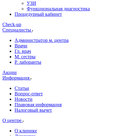
УЗИ
Функциональная диагностика
Процедурный кабинет
Cheсk-up
Специалисты
Администратор м. центра
Врачи
Гл. врач
М. сестры
Р. лаборанты
Акции
Информация
Статьи
Вопрос-ответ
Новости
Правовая информация
Налоговый вычет
О центре
О клинике