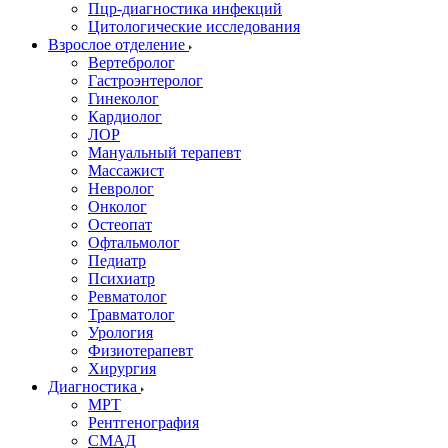
Пцр-диагностика инфекций
Цитологические исследования
Взрослое отделение
Вертебролог
Гастроэнтеролог
Гинеколог
Кардиолог
ЛОР
Мануальный терапевт
Массажист
Невролог
Онколог
Остеопат
Офтальмолог
Педиатр
Психиатр
Ревматолог
Травматолог
Урология
Физиотерапевт
Хирургия
Диагностика
МРТ
Рентгенография
СМАД