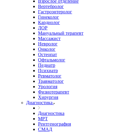
Взрослое отделение
Вертебролог
Гастроэнтеролог
Гинеколог
Кардиолог
ЛОР
Мануальный терапевт
Массажист
Невролог
Онколог
Остеопат
Офтальмолог
Педиатр
Психиатр
Ревматолог
Травматолог
Урология
Физиотерапевт
Хирургия
Диагностика
Диагностика
МРТ
Рентгенография
СМАД