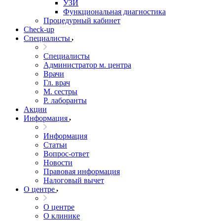
УЗИ
Функциональная диагностика
Процедурный кабинет
Cheсk-up
Специалисты
Специалисты
Администратор м. центра
Врачи
Гл. врач
М. сестры
Р. лаборанты
Акции
Информация
Информация
Статьи
Вопрос-ответ
Новости
Правовая информация
Налоговый вычет
О центре
О центре
О клинике