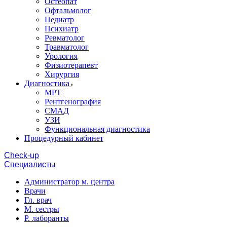
Остеопат
Офтальмолог
Педиатр
Психиатр
Ревматолог
Травматолог
Урология
Физиотерапевт
Хирургия
Диагностика
МРТ
Рентгенография
СМАД
УЗИ
Функциональная диагностика
Процедурный кабинет
Cheсk-up
Специалисты
Администратор м. центра
Врачи
Гл. врач
М. сестры
Р. лаборанты