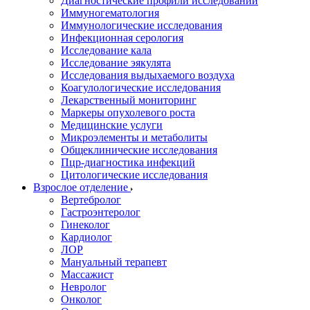
Диагностические профили исследований
Иммуногематология
Иммунологические исследования
Инфекционная серология
Исследование кала
Исследование эякулята
Исследования выдыхаемого воздуха
Коагулологические исследования
Лекарственный мониторинг
Маркеры опухолевого роста
Медицинские услуги
Микроэлементы и метаболиты
Общеклинические исследования
Пцр-диагностика инфекций
Цитологические исследования
Взрослое отделение
Вертебролог
Гастроэнтеролог
Гинеколог
Кардиолог
ЛОР
Мануальный терапевт
Массажист
Невролог
Онколог