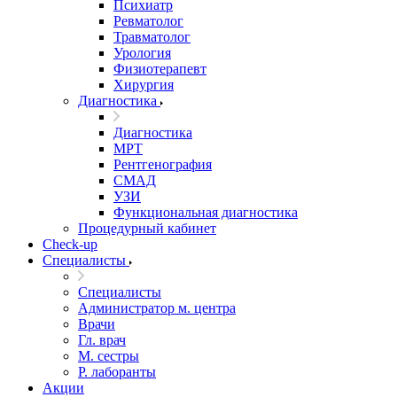
Психиатр
Ревматолог
Травматолог
Урология
Физиотерапевт
Хирургия
Диагностика
Диагностика
МРТ
Рентгенография
СМАД
УЗИ
Функциональная диагностика
Процедурный кабинет
Cheсk-up
Специалисты
Специалисты
Администратор м. центра
Врачи
Гл. врач
М. сестры
Р. лаборанты
Акции