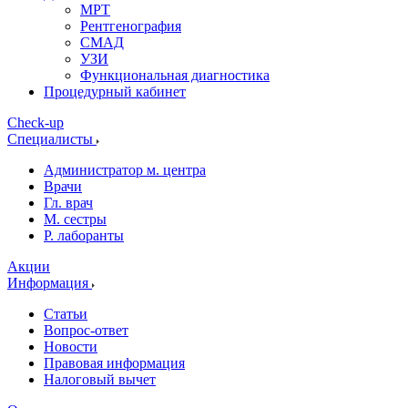
МРТ
Рентгенография
СМАД
УЗИ
Функциональная диагностика
Процедурный кабинет
Cheсk-up
Специалисты
Администратор м. центра
Врачи
Гл. врач
М. сестры
Р. лаборанты
Акции
Информация
Статьи
Вопрос-ответ
Новости
Правовая информация
Налоговый вычет