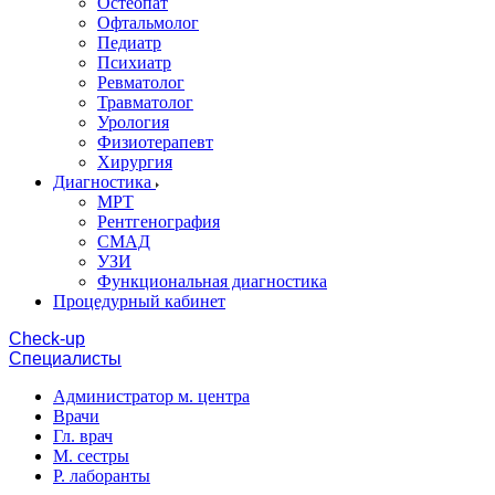
Остеопат
Офтальмолог
Педиатр
Психиатр
Ревматолог
Травматолог
Урология
Физиотерапевт
Хирургия
Диагностика
МРТ
Рентгенография
СМАД
УЗИ
Функциональная диагностика
Процедурный кабинет
Cheсk-up
Специалисты
Администратор м. центра
Врачи
Гл. врач
М. сестры
Р. лаборанты