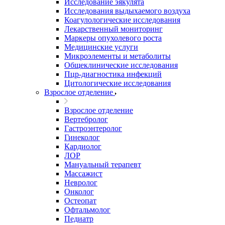
Исследование эякулята
Исследования выдыхаемого воздуха
Коагулологические исследования
Лекарственный мониторинг
Маркеры опухолевого роста
Медицинские услуги
Микроэлементы и метаболиты
Общеклинические исследования
Пцр-диагностика инфекций
Цитологические исследования
Взрослое отделение
Взрослое отделение
Вертебролог
Гастроэнтеролог
Гинеколог
Кардиолог
ЛОР
Мануальный терапевт
Массажист
Невролог
Онколог
Остеопат
Офтальмолог
Педиатр