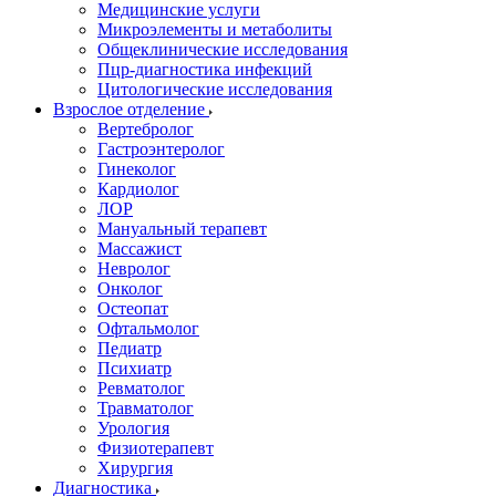
Медицинские услуги
Микроэлементы и метаболиты
Общеклинические исследования
Пцр-диагностика инфекций
Цитологические исследования
Взрослое отделение
Вертебролог
Гастроэнтеролог
Гинеколог
Кардиолог
ЛОР
Мануальный терапевт
Массажист
Невролог
Онколог
Остеопат
Офтальмолог
Педиатр
Психиатр
Ревматолог
Травматолог
Урология
Физиотерапевт
Хирургия
Диагностика