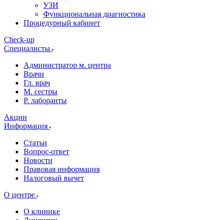
УЗИ
Функциональная диагностика
Процедурный кабинет
Cheсk-up
Специалисты
Администратор м. центра
Врачи
Гл. врач
М. сестры
Р. лаборанты
Акции
Информация
Статьи
Вопрос-ответ
Новости
Правовая информация
Налоговый вычет
О центре
О клинике