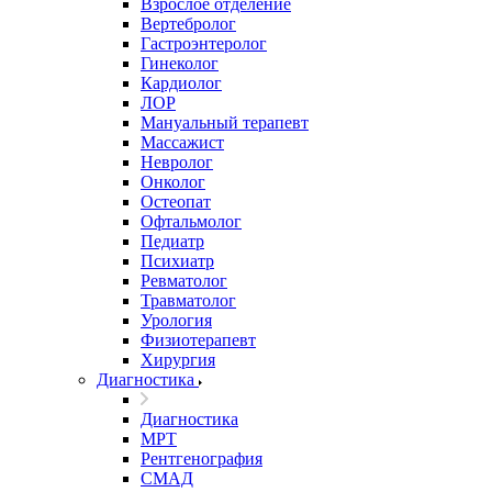
Взрослое отделение
Вертебролог
Гастроэнтеролог
Гинеколог
Кардиолог
ЛОР
Мануальный терапевт
Массажист
Невролог
Онколог
Остеопат
Офтальмолог
Педиатр
Психиатр
Ревматолог
Травматолог
Урология
Физиотерапевт
Хирургия
Диагностика
Диагностика
МРТ
Рентгенография
СМАД