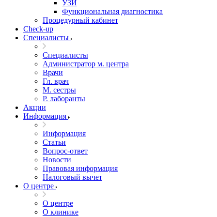
УЗИ
Функциональная диагностика
Процедурный кабинет
Cheсk-up
Специалисты
Специалисты
Администратор м. центра
Врачи
Гл. врач
М. сестры
Р. лаборанты
Акции
Информация
Информация
Статьи
Вопрос-ответ
Новости
Правовая информация
Налоговый вычет
О центре
О центре
О клинике