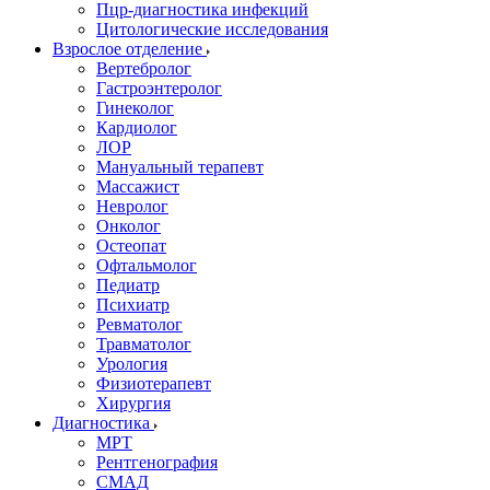
Пцр-диагностика инфекций
Цитологические исследования
Взрослое отделение
Вертебролог
Гастроэнтеролог
Гинеколог
Кардиолог
ЛОР
Мануальный терапевт
Массажист
Невролог
Онколог
Остеопат
Офтальмолог
Педиатр
Психиатр
Ревматолог
Травматолог
Урология
Физиотерапевт
Хирургия
Диагностика
МРТ
Рентгенография
СМАД