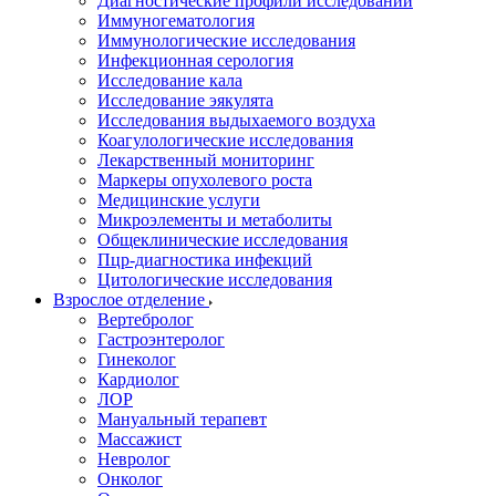
Диагностические профили исследований
Иммуногематология
Иммунологические исследования
Инфекционная серология
Исследование кала
Исследование эякулята
Исследования выдыхаемого воздуха
Коагулологические исследования
Лекарственный мониторинг
Маркеры опухолевого роста
Медицинские услуги
Микроэлементы и метаболиты
Общеклинические исследования
Пцр-диагностика инфекций
Цитологические исследования
Взрослое отделение
Вертебролог
Гастроэнтеролог
Гинеколог
Кардиолог
ЛОР
Мануальный терапевт
Массажист
Невролог
Онколог