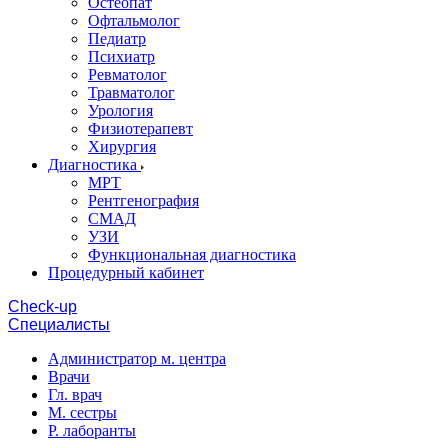
Остеопат
Офтальмолог
Педиатр
Психиатр
Ревматолог
Травматолог
Урология
Физиотерапевт
Хирургия
Диагностика
МРТ
Рентгенография
СМАД
УЗИ
Функциональная диагностика
Процедурный кабинет
Cheсk-up
Специалисты
Администратор м. центра
Врачи
Гл. врач
М. сестры
Р. лаборанты