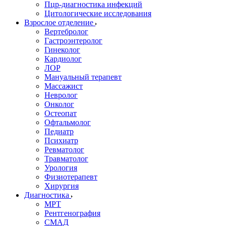
Пцр-диагностика инфекций
Цитологические исследования
Взрослое отделение
Вертебролог
Гастроэнтеролог
Гинеколог
Кардиолог
ЛОР
Мануальный терапевт
Массажист
Невролог
Онколог
Остеопат
Офтальмолог
Педиатр
Психиатр
Ревматолог
Травматолог
Урология
Физиотерапевт
Хирургия
Диагностика
МРТ
Рентгенография
СМАД