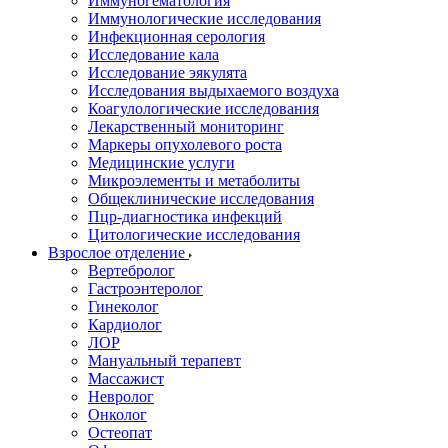
Иммуногематология
Иммунологические исследования
Инфекционная серология
Исследование кала
Исследование эякулята
Исследования выдыхаемого воздуха
Коагулологические исследования
Лекарственный мониторинг
Маркеры опухолевого роста
Медицинские услуги
Микроэлементы и метаболиты
Общеклинические исследования
Пцр-диагностика инфекций
Цитологические исследования
Взрослое отделение
Вертебролог
Гастроэнтеролог
Гинеколог
Кардиолог
ЛОР
Мануальный терапевт
Массажист
Невролог
Онколог
Остеопат