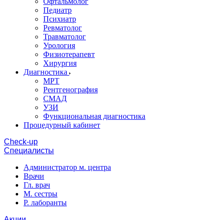
Офтальмолог
Педиатр
Психиатр
Ревматолог
Травматолог
Урология
Физиотерапевт
Хирургия
Диагностика
МРТ
Рентгенография
СМАД
УЗИ
Функциональная диагностика
Процедурный кабинет
Cheсk-up
Специалисты
Администратор м. центра
Врачи
Гл. врач
М. сестры
Р. лаборанты
Акции