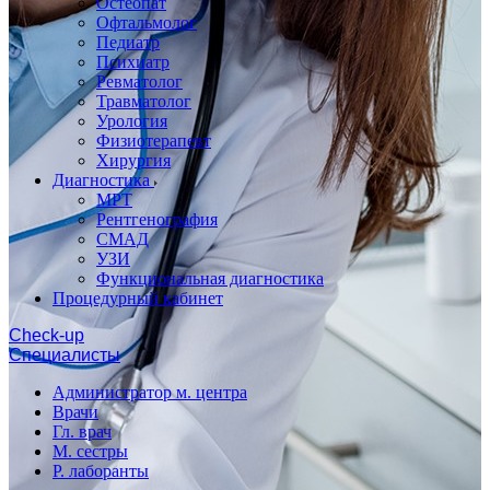
Остеопат
Офтальмолог
Педиатр
Психиатр
Ревматолог
Травматолог
Урология
Физиотерапевт
Хирургия
Диагностика
МРТ
Рентгенография
СМАД
УЗИ
Функциональная диагностика
Процедурный кабинет
Cheсk-up
Специалисты
Администратор м. центра
Врачи
Гл. врач
М. сестры
Р. лаборанты