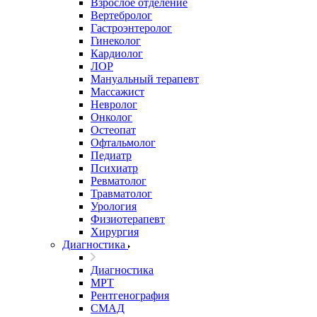
Взрослое отделение
Вертебролог
Гастроэнтеролог
Гинеколог
Кардиолог
ЛОР
Мануальный терапевт
Массажист
Невролог
Онколог
Остеопат
Офтальмолог
Педиатр
Психиатр
Ревматолог
Травматолог
Урология
Физиотерапевт
Хирургия
Диагностика
Диагностика
МРТ
Рентгенография
СМАД