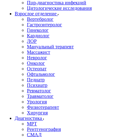
Пцр-диагностика инфекций
Цитологические исследования
Взрослое отделение
Вертебролог
Гастроэнтеролог
Гинеколог
Кардиолог
ЛОР
Мануальный терапевт
Массажист
Невролог
Онколог
Остеопат
Офтальмолог
Педиатр
Психиатр
Ревматолог
Травматолог
Урология
Физиотерапевт
Хирургия
Диагностика
МРТ
Рентгенография
СМАД