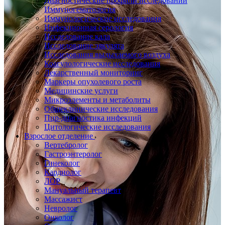
Диагностические профили исследований
Иммуногематология
Иммунологические исследования
Инфекционная серология
Исследование кала
Исследование эякулята
Исследования выдыхаемого воздуха
Коагулологические исследования
Лекарственный мониторинг
Маркеры опухолевого роста
Медицинские услуги
Микроэлементы и метаболиты
Общеклинические исследования
Пцр-диагностика инфекций
Цитологические исследования
Взрослое отделение
Вертебролог
Гастроэнтеролог
Гинеколог
Кардиолог
ЛОР
Мануальный терапевт
Массажист
Невролог
Онколог