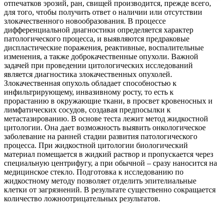
отпечатков эрозий, ран, свищей производится, прежде всего,
для того, чтобы получить ответ о наличии или отсутствии
злокачественного новообразования. В процессе
дифференциальной диагностики определяется характер
патологического процесса, и выявляются предраковые
диспластические поражения, реактивные, воспалительные
изменения, а также доброкачественные опухоли. Важной
задачей при проведении цитологических исследований
является диагностика злокачественных опухолей.
Злокачественная опухоль обладает способностью к
инфильтрирующему, инвазивному росту, то есть к
прорастанию в окружающие ткани, в просвет кровеносных и
лимфатических сосудов, создавая предпосылки к
метастазированию. В основе теста лежит метод жидкостной
цитологии. Она дает возможность выявить онкологическое
заболевание на ранней стадии развития патологического
процесса. При жидкостной цитологии биологический
материал помещается в жидкий раствор и пропускается через
специальную центрифугу, а при обычной – сразу наносится на
медицинское стекло. Подготовка к исследованию по
жидкостному методу позволяет отделить эпителиальные
клетки от загрязнений. В результате существенно сокращается
количество ложноотрицательных результатов.