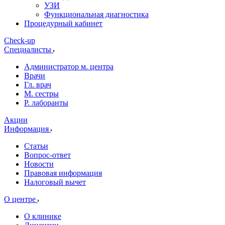
УЗИ
Функциональная диагностика
Процедурный кабинет
Cheсk-up
Специалисты
Администратор м. центра
Врачи
Гл. врач
М. сестры
Р. лаборанты
Акции
Информация
Статьи
Вопрос-ответ
Новости
Правовая информация
Налоговый вычет
О центре
О клинике