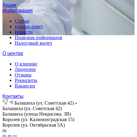
Акции
Информация
Статьи
Вопрос-ответ
Новости
Правовая информация
Налоговый вычет
О центре
О клинике
Лицензии
Отзывы
Реквизиты
Вакансии
Контакты
Балашиха (ул. Советская 42)
Балашиха (ул. Советская 42)
Балашиха (улица Некрасова, 3В)
Королев (ул. Калининградская 15)
Королев (ул. Октябрьская 5А)
ru
ru
ru
ru