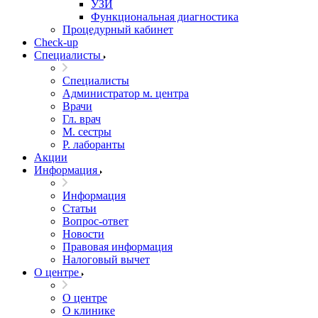
УЗИ
Функциональная диагностика
Процедурный кабинет
Cheсk-up
Специалисты
Специалисты
Администратор м. центра
Врачи
Гл. врач
М. сестры
Р. лаборанты
Акции
Информация
Информация
Статьи
Вопрос-ответ
Новости
Правовая информация
Налоговый вычет
О центре
О центре
О клинике