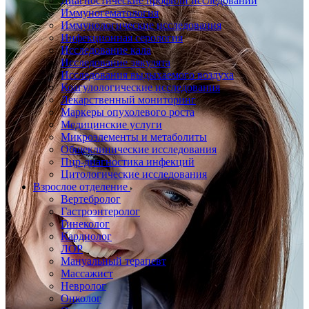
Диагностические профили исследований
Иммуногематология
Иммунологические исследования
Инфекционная серология
Исследование кала
Исследование эякулята
Исследования выдыхаемого воздуха
Коагулологические исследования
Лекарственный мониторинг
Маркеры опухолевого роста
Медицинские услуги
Микроэлементы и метаболиты
Общеклинические исследования
Пцр-диагностика инфекций
Цитологические исследования
Взрослое отделение
Вертебролог
Гастроэнтеролог
Гинеколог
Кардиолог
ЛОР
Мануальный терапевт
Массажист
Невролог
Онколог