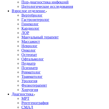
Пцр-диагностика инфекций
Цитологические исследования
Взрослое отделение
Вертебролог
Гастроэнтеролог
Гинеколог
Кардиолог
ЛОР
Мануальный терапевт
Массажист
Невролог
Онколог
Остеопат
Офтальмолог
Педиатр
Психиатр
Ревматолог
Травматолог
Урология
Физиотерапевт
Хирургия
Диагностика
МРТ
Рентгенография
СМАД