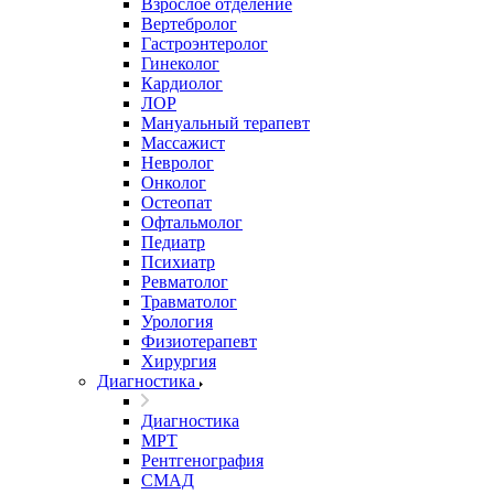
Взрослое отделение
Вертебролог
Гастроэнтеролог
Гинеколог
Кардиолог
ЛОР
Мануальный терапевт
Массажист
Невролог
Онколог
Остеопат
Офтальмолог
Педиатр
Психиатр
Ревматолог
Травматолог
Урология
Физиотерапевт
Хирургия
Диагностика
Диагностика
МРТ
Рентгенография
СМАД