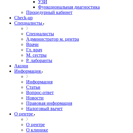
УЗИ
Функциональная диагностика
Процедурный кабинет
Cheсk-up
Специалисты
Специалисты
Администратор м. центра
Врачи
Гл. врач
М. сестры
Р. лаборанты
Акции
Информация
Информация
Статьи
Вопрос-ответ
Новости
Правовая информация
Налоговый вычет
О центре
О центре
О клинике