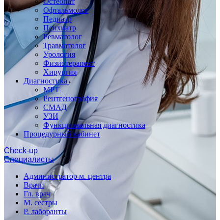
Остеопат
Офтальмолог
Педиатр
Психиатр
Ревматолог
Травматолог
Урология
Физиотерапевт
Хирургия
Диагностика
МРТ
Рентгенография
СМАД
УЗИ
Функциональная диагностика
Процедурный кабинет
Cheсk-up
Специалисты
Администратор м. центра
Врачи
Гл. врач
М. сестры
Р. лаборанты