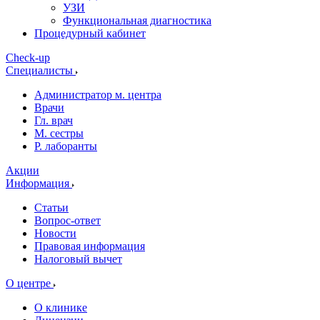
УЗИ
Функциональная диагностика
Процедурный кабинет
Cheсk-up
Специалисты
Администратор м. центра
Врачи
Гл. врач
М. сестры
Р. лаборанты
Акции
Информация
Статьи
Вопрос-ответ
Новости
Правовая информация
Налоговый вычет
О центре
О клинике