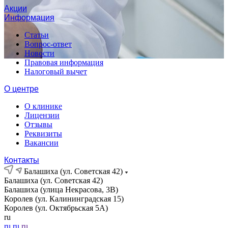
Акции
Информация
Статьи
Вопрос-ответ
Новости
Правовая информация
Налоговый вычет
О центре
О клинике
Лицензии
Отзывы
Реквизиты
Вакансии
Контакты
Балашиха (ул. Советская 42)
Балашиха (ул. Советская 42)
Балашиха (улица Некрасова, 3В)
Королев (ул. Калининградская 15)
Королев (ул. Октябрьская 5А)
ru
ru
ru
ru