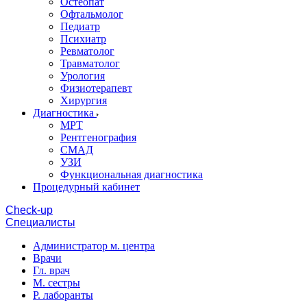
Остеопат
Офтальмолог
Педиатр
Психиатр
Ревматолог
Травматолог
Урология
Физиотерапевт
Хирургия
Диагностика
МРТ
Рентгенография
СМАД
УЗИ
Функциональная диагностика
Процедурный кабинет
Cheсk-up
Специалисты
Администратор м. центра
Врачи
Гл. врач
М. сестры
Р. лаборанты