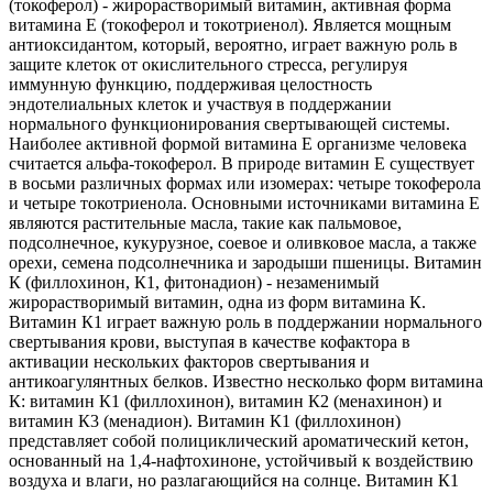
(токоферол) - жирорастворимый витамин, активная форма
витамина Е (токоферол и токотриенол). Является мощным
антиоксидантом, который, вероятно, играет важную роль в
защите клеток от окислительного стресса, регулируя
иммунную функцию, поддерживая целостность
эндотелиальных клеток и участвуя в поддержании
нормального функционирования свертывающей системы.
Наиболее активной формой витамина Е организме человека
считается альфа-токоферол. В природе витамин Е существует
в восьми различных формах или изомерах: четыре токоферола
и четыре токотриенола. Основными источниками витамина Е
являются растительные масла, такие как пальмовое,
подсолнечное, кукурузное, соевое и оливковое масла, а также
орехи, семена подсолнечника и зародыши пшеницы. Витамин
К (филлохинон, К1, фитонадион) - незаменимый
жирорастворимый витамин, одна из форм витамина К.
Витамин К1 играет важную роль в поддержании нормального
свертывания крови, выступая в качестве кофактора в
активации нескольких факторов свертывания и
антикоагулянтных белков. Известно несколько форм витамина
К: витамин К1 (филлохинон), витамин К2 (менахинон) и
витамин К3 (менадион). Витамин К1 (филлохинон)
представляет собой полициклический ароматический кетон,
основанный на 1,4-нафтохиноне, устойчивый к воздействию
воздуха и влаги, но разлагающийся на солнце. Витамин К1