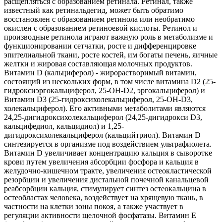
расщепляться с образованием ретинала. Ретинал, также
известный как ретинальдегид, может быть обратимо
восстановлен с образованием ретинола или необратимо
окислен с образованием ретиноевой кислоты. Ретинол и
производные ретинола играют важную роль в метаболизме и
функционировании сетчатки, росте и дифференцировке
эпителиальной ткани, росте костей, им богаты печень, яичные
желтки и жировая составляющая молочных продуктов.
Витамин D (кальциферол) - жирорастворимый витамин,
состоящий из нескольких форм, в том числе витамина D2 (25-
гидроксиэргокальциферол, 25-OH-D2, эргокальциферол) и
Витамин D3 (25-гидроксихолекальциферол, 25-OH-D3,
холекальциферол). Его активными метаболитами являются
24,25-дигидроксихолекальциферол (24,25-дигидрокси D3,
кальцифедиол, кальцидиол) и 1,25-
дигидроксихолекальциферол (кальцийтриол). Витамин D
синтезируется в организме под воздействием ультрафиолета.
Витамин D увеличивает концентрацию кальция в сыворотке
крови путем увеличения абсорбции фосфора и кальция в
желудочно-кишечном тракте, увеличения остеокластической
резорбции и увеличения дистальной почечной канальцевой
реабсорбции кальция, стимулирует синтез остеокальцина в
остеобластах человека, воздействует на хрящевую ткань, в
частности на клетки зоны покоя, а также участвует в
регуляции активности щелочной фосфатазы. Витамин Е