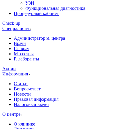
УЗИ
Функциональная диагностика
Процедурный кабинет
Cheсk-up
Специалисты
Администратор м. центра
Врачи
Гл. врач
М. сестры
Р. лаборанты
Акции
Информация
Статьи
Вопрос-ответ
Новости
Правовая информация
Налоговый вычет
О центре
О клинике