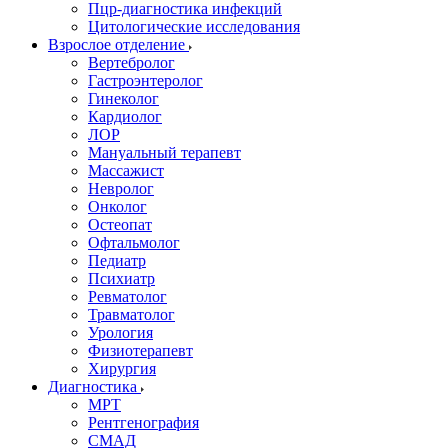
Пцр-диагностика инфекций
Цитологические исследования
Взрослое отделение
Вертебролог
Гастроэнтеролог
Гинеколог
Кардиолог
ЛОР
Мануальный терапевт
Массажист
Невролог
Онколог
Остеопат
Офтальмолог
Педиатр
Психиатр
Ревматолог
Травматолог
Урология
Физиотерапевт
Хирургия
Диагностика
МРТ
Рентгенография
СМАД