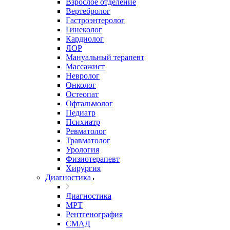
Взрослое отделение
Вертебролог
Гастроэнтеролог
Гинеколог
Кардиолог
ЛОР
Мануальный терапевт
Массажист
Невролог
Онколог
Остеопат
Офтальмолог
Педиатр
Психиатр
Ревматолог
Травматолог
Урология
Физиотерапевт
Хирургия
Диагностика
Диагностика
МРТ
Рентгенография
СМАД