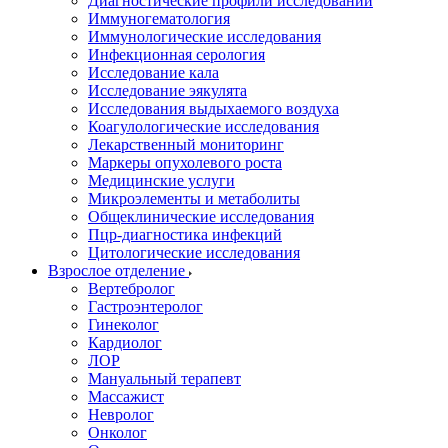
Диагностические профили исследований
Иммуногематология
Иммунологические исследования
Инфекционная серология
Исследование кала
Исследование эякулята
Исследования выдыхаемого воздуха
Коагулологические исследования
Лекарственный мониторинг
Маркеры опухолевого роста
Медицинские услуги
Микроэлементы и метаболиты
Общеклинические исследования
Пцр-диагностика инфекций
Цитологические исследования
Взрослое отделение
Вертебролог
Гастроэнтеролог
Гинеколог
Кардиолог
ЛОР
Мануальный терапевт
Массажист
Невролог
Онколог