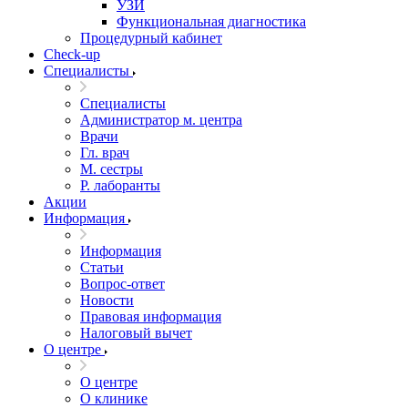
УЗИ
Функциональная диагностика
Процедурный кабинет
Cheсk-up
Специалисты
Специалисты
Администратор м. центра
Врачи
Гл. врач
М. сестры
Р. лаборанты
Акции
Информация
Информация
Статьи
Вопрос-ответ
Новости
Правовая информация
Налоговый вычет
О центре
О центре
О клинике