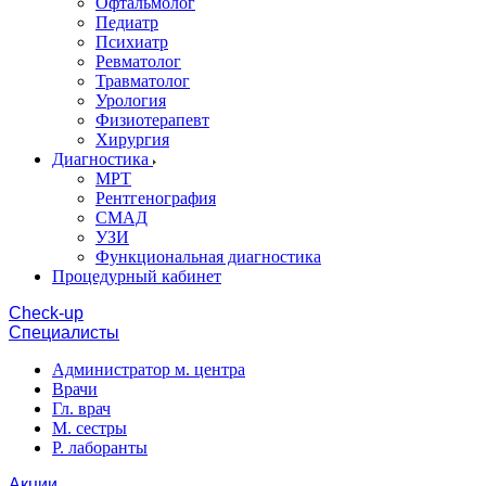
Офтальмолог
Педиатр
Психиатр
Ревматолог
Травматолог
Урология
Физиотерапевт
Хирургия
Диагностика
МРТ
Рентгенография
СМАД
УЗИ
Функциональная диагностика
Процедурный кабинет
Cheсk-up
Специалисты
Администратор м. центра
Врачи
Гл. врач
М. сестры
Р. лаборанты
Акции