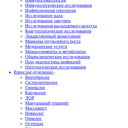
Иммуногематология
Иммунологические исследования
Инфекционная серология
Исследование кала
Исследование эякулята
Исследования выдыхаемого воздуха
Коагулологические исследования
Лекарственный мониторинг
Маркеры опухолевого роста
Медицинские услуги
Микроэлементы и метаболиты
Общеклинические исследования
Пцр-диагностика инфекций
Цитологические исследования
Взрослое отделение
Вертебролог
Гастроэнтеролог
Гинеколог
Кардиолог
ЛОР
Мануальный терапевт
Массажист
Невролог
Онколог
Остеопат