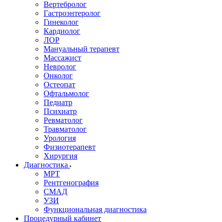
Вертебролог
Гастроэнтеролог
Гинеколог
Кардиолог
ЛОР
Мануальный терапевт
Массажист
Невролог
Онколог
Остеопат
Офтальмолог
Педиатр
Психиатр
Ревматолог
Травматолог
Урология
Физиотерапевт
Хирургия
Диагностика
МРТ
Рентгенография
СМАД
УЗИ
Функциональная диагностика
Процедурный кабинет