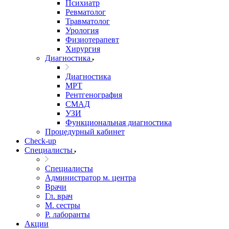
Психиатр
Ревматолог
Травматолог
Урология
Физиотерапевт
Хирургия
Диагностика
Диагностика
МРТ
Рентгенография
СМАД
УЗИ
Функциональная диагностика
Процедурный кабинет
Cheсk-up
Специалисты
Специалисты
Администратор м. центра
Врачи
Гл. врач
М. сестры
Р. лаборанты
Акции