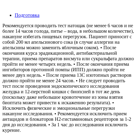
Подготовка
Рекомендуется проводить тест натощак (не менее 6 часов и не
более 14 часов голода, питье – вода, в небольшом количестве),
накануне избегать пищевых перегрузок. Пациент приносит с
собой 200 мл апельсинового сока (в случае аллергии на
апельсины можно заменить яблочным соком). • После
окончания курса эрадикационной, антибактериальной
терапии, приема препаратов висмута или сукральфата должно
пройти не менее четырех недель. • После окончания приема
ингибиторов протонной помпы (ИПП) должно пройти не
менее двух недель. • После приема 13С изотопных растворов
должно пройти не менее 24 часов. • Не следует проводить
тест после проведения эндоскопического исследования
желудка и 12-перстной кишки с биопсией в тот же день
(поскольку даже небольшое кровотечение из зоны взятия
биоптата может привести к искажению результата). •
Исключить физические и эмоциональные перегрузки
накануне исследования. • Рекомендуется исключить прием
антацидов и блокаторов Н2-гистаминовых рецепторов за 1-2
дня до исследования. • За 1 час до исследования исключить
курение.