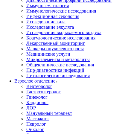
Диагностические профили исследований
Иммуногематология
Иммунологические исследования
Инфекционная серология
Исследование кала
Исследование эякулята
Исследования выдыхаемого воздуха
Коагулологические исследования
Лекарственный мониторинг
Маркеры опухолевого роста
Медицинские услуги
Микроэлементы и метаболиты
Общеклинические исследования
Пцр-диагностика инфекций
Цитологические исследования
Взрослое отделение
Вертебролог
Гастроэнтеролог
Гинеколог
Кардиолог
ЛОР
Мануальный терапевт
Массажист
Невролог
Онколог