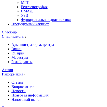
МРТ
Рентгенография
СМАД
УЗИ
Функциональная диагностика
Процедурный кабинет
Cheсk-up
Специалисты
Администратор м. центра
Врачи
Гл. врач
М. сестры
Р. лаборанты
Акции
Информация
Статьи
Вопрос-ответ
Новости
Правовая информация
Налоговый вычет