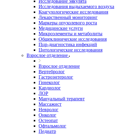
Исследование эякулята
Исследования выдыхаемого воздуха
Коагулологические исследования
Лекарственный мониторинг
Маркеры опухолевого роста
Медицинские услуги
Микроэлементы и метаболиты
Общеклинические исследования
Пцр-диагностика инфекций
Цитологические исследования
Взрослое отделение
Взрослое отделение
Вертебролог
Гастроэнтеролог
Гинеколог
Кардиолог
ЛОР
Мануальный терапевт
Массажист
Невролог
Онколог
Остеопат
Офтальмолог
Педиатр