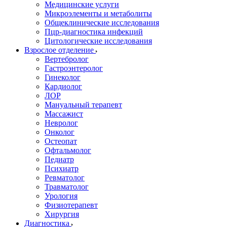
Медицинские услуги
Микроэлементы и метаболиты
Общеклинические исследования
Пцр-диагностика инфекций
Цитологические исследования
Взрослое отделение
Вертебролог
Гастроэнтеролог
Гинеколог
Кардиолог
ЛОР
Мануальный терапевт
Массажист
Невролог
Онколог
Остеопат
Офтальмолог
Педиатр
Психиатр
Ревматолог
Травматолог
Урология
Физиотерапевт
Хирургия
Диагностика