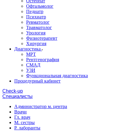
Остеопат
Офтальмолог
Педиатр
Психиатр
Ревматолог
Травматолог
Урология
Физиотерапевт
Хирургия
Диагностика
МРТ
Рентгенография
СМАД
УЗИ
Функциональная диагностика
Процедурный кабинет
Cheсk-up
Специалисты
Администратор м. центра
Врачи
Гл. врач
М. сестры
Р. лаборанты