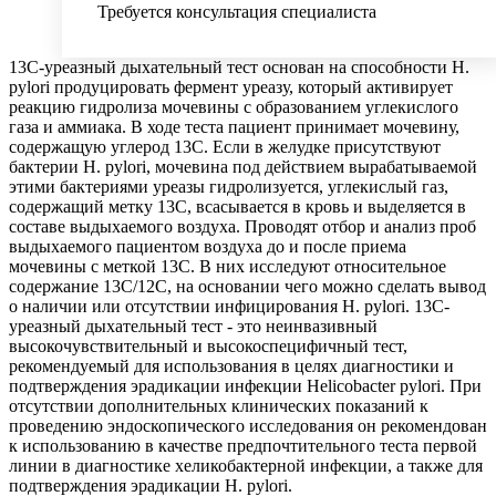
Требуется консультация специалиста
13С-уреазный дыхательный тест основан на способности H.
pylori продуцировать фермент уреазу, который активирует
реакцию гидролиза мочевины с образованием углекислого
газа и аммиака. В ходе теста пациент принимает мочевину,
содержащую углерод 13С. Если в желудке присутствуют
бактерии H. pylori, мочевина под действием вырабатываемой
этими бактериями уреазы гидролизуется, углекислый газ,
содержащий метку 13С, всасывается в кровь и выделяется в
составе выдыхаемого воздуха. Проводят отбор и анализ проб
выдыхаемого пациентом воздуха до и после приема
мочевины с меткой 13С. В них исследуют относительное
содержание 13С/12С, на основании чего можно сделать вывод
о наличии или отсутствии инфицирования H. рylori. 13С-
уреазный дыхательный тест - это неинвазивный
высокочувствительный и высокоспецифичный тест,
рекомендуемый для использования в целях диагностики и
подтверждения эрадикации инфекции Helicobacter pylori. При
отсутствии дополнительных клинических показаний к
проведению эндоскопического исследования он рекомендован
к использованию в качестве предпочтительного теста первой
линии в диагностике хеликобактерной инфекции, а также для
подтверждения эрадикации H. pylori.