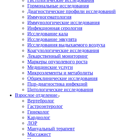
Гистологические исследования
Гормональные исследования
Диагностические профили исследований
Иммуногематология
Иммунологические исследования
Инфекционная серология
Исследование кала
Исследование эякулята
Исследования выдыхаемого воздуха
Коагулологические исследования
Лекарственный мониторинг
Маркеры опухолевого роста
Медицинские услуги
Микроэлементы и метаболиты
Общеклинические исследования
Пцр-диагностика инфекций
Цитологические исследования
Взрослое отделение
Вертебролог
Гастроэнтеролог
Гинеколог
Кардиолог
ЛОР
Мануальный терапевт
Массажист