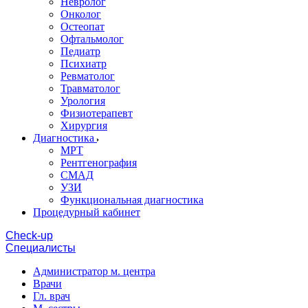
Невролог
Онколог
Остеопат
Офтальмолог
Педиатр
Психиатр
Ревматолог
Травматолог
Урология
Физиотерапевт
Хирургия
Диагностика
МРТ
Рентгенография
СМАД
УЗИ
Функциональная диагностика
Процедурный кабинет
Cheсk-up
Специалисты
Администратор м. центра
Врачи
Гл. врач