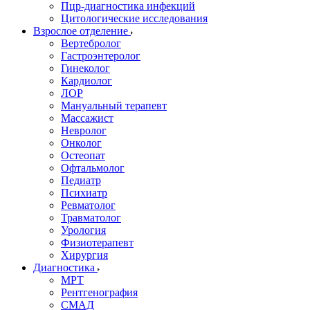
Пцр-диагностика инфекций
Цитологические исследования
Взрослое отделение
Вертебролог
Гастроэнтеролог
Гинеколог
Кардиолог
ЛОР
Мануальный терапевт
Массажист
Невролог
Онколог
Остеопат
Офтальмолог
Педиатр
Психиатр
Ревматолог
Травматолог
Урология
Физиотерапевт
Хирургия
Диагностика
МРТ
Рентгенография
СМАД