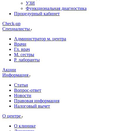
УЗИ
Функциональная диагностика
Процедурный кабинет
Cheсk-up
Специалисты
Администратор м. центра
Врачи
Гл. врач
М. сестры
Р. лаборанты
Акции
Информация
Статьи
Вопрос-ответ
Новости
Правовая информация
Налоговый вычет
О центре
О клинике