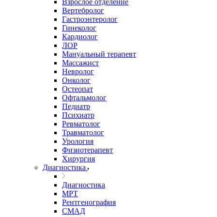
Взрослое отделение
Вертебролог
Гастроэнтеролог
Гинеколог
Кардиолог
ЛОР
Мануальный терапевт
Массажист
Невролог
Онколог
Остеопат
Офтальмолог
Педиатр
Психиатр
Ревматолог
Травматолог
Урология
Физиотерапевт
Хирургия
Диагностика
Диагностика
МРТ
Рентгенография
СМАД