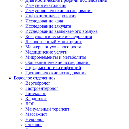
Диагностические профили исследований
Иммуногематология
Иммунологические исследования
Инфекционная серология
Исследование кала
Исследование эякулята
Исследования выдыхаемого воздуха
Коагулологические исследования
Лекарственный мониторинг
Маркеры опухолевого роста
Медицинские услуги
Микроэлементы и метаболиты
Общеклинические исследования
Пцр-диагностика инфекций
Цитологические исследования
Взрослое отделение
Вертебролог
Гастроэнтеролог
Гинеколог
Кардиолог
ЛОР
Мануальный терапевт
Массажист
Невролог
Онколог