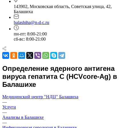
143902, Московская область, Советская улица, 42,
Балашиха
balashiha@n-d-c.ru
пн-пт: 8:00-21:00
сб-вс: 8:00-21:00
Определение ядерного антигена
вируса гепатита C (HCVcore-Ag) в
Балашихе
Медицинский центр "НДЦ" Балашиха
—
Услуги
—
Анализы в Балашихе
—
Инфекционная серология в Балашихе