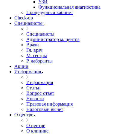
УЗИ
Функциональная диагностика
Процедурный кабинет
Cheсk-up
Специалисты
Специалисты
Администратор м. центра
Врачи
Гл. врач
М. сестры
Р. лаборанты
Акции
Информация
Информация
Статьи
Вопрос-ответ
Новости
Правовая информация
Налоговый вычет
О центре
О центре
О клинике