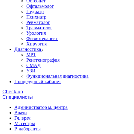
Остеопат
Офтальмолог
Педиатр
Психиатр
Ревматолог
Травматолог
Урология
Физиотерапевт
Хирургия
Диагностика
МРТ
Рентгенография
СМАД
УЗИ
Функциональная диагностика
Процедурный кабинет
Cheсk-up
Специалисты
Администратор м. центра
Врачи
Гл. врач
М. сестры
Р. лаборанты