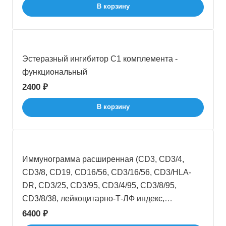
В корзину
Эстеразный ингибитор С1 комплемента -
функциональный
2400 ₽
В корзину
Иммунограмма расширенная (CD3, CD3/4,
CD3/8, CD19, CD16/56, CD3/16/56, CD3/HLA-
DR, CD3/25, CD3/95, CD3/4/95, CD3/8/95,
CD3/8/38, лейкоцитарно-Т-ЛФ индекс,
иммунорегуляторный индекс. Включает анализ
6400 ₽
крови с лейкоцитарной формулой)