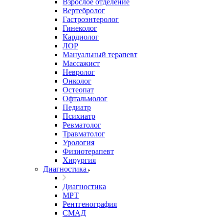
Взрослое отделение
Вертебролог
Гастроэнтеролог
Гинеколог
Кардиолог
ЛОР
Мануальный терапевт
Массажист
Невролог
Онколог
Остеопат
Офтальмолог
Педиатр
Психиатр
Ревматолог
Травматолог
Урология
Физиотерапевт
Хирургия
Диагностика
Диагностика
МРТ
Рентгенография
СМАД