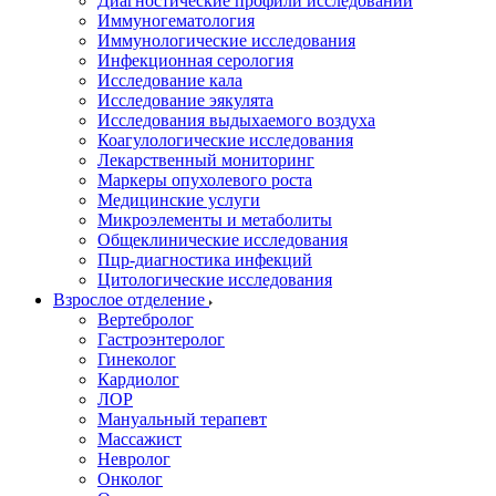
Диагностические профили исследований
Иммуногематология
Иммунологические исследования
Инфекционная серология
Исследование кала
Исследование эякулята
Исследования выдыхаемого воздуха
Коагулологические исследования
Лекарственный мониторинг
Маркеры опухолевого роста
Медицинские услуги
Микроэлементы и метаболиты
Общеклинические исследования
Пцр-диагностика инфекций
Цитологические исследования
Взрослое отделение
Вертебролог
Гастроэнтеролог
Гинеколог
Кардиолог
ЛОР
Мануальный терапевт
Массажист
Невролог
Онколог