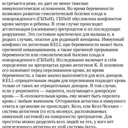
встречается реже, но дает не менее тяжелые
иммунологические осложнения. Во время беременности
возможно развитие гемолитической болезни плода и
новорожденного (ГБПиН). ГБПиН обусловлена конфликтом
крови матери и ребенка. В этом случае происходит
агглютинация (склеивание) эритроцитов и их последующее
разрушение. Это состояние критическое для малыша и, в
редких случаях, опасное для родившей женщины. Иммунный
конфликт по антигенам KELL при беременности может быть
причиной невынашивания, а также причиной прерывания
беременности или гемолитической болезни плода и
новорожденного (ГБПиН). Исследование включает в себя
определение на эритроцитах крови антигенов К. В основном
его назначают перед переливанием крови, во время
беременности, а также анализ выполняется для всех доноров.
KELL-отрицательным людям для переливания подходит кровь
только от таких же отрицательных доноров. В том случае,
если у реципиента — пациента, получающего донорскую
кровь — K-положительная кровь, ему может быть перелита
кровь с любым значением. Отторжения антигена и иммунного
ответа в организме не происходит. Келл, или Келл-Челлано –
система антигенов (то есть молекул, распознаваемых
иммунной системой) на поверхности эритроцитов. Для
простоты можно разделить всех людей на тех, у кого нет
определенного антигена из этой системы (келл-