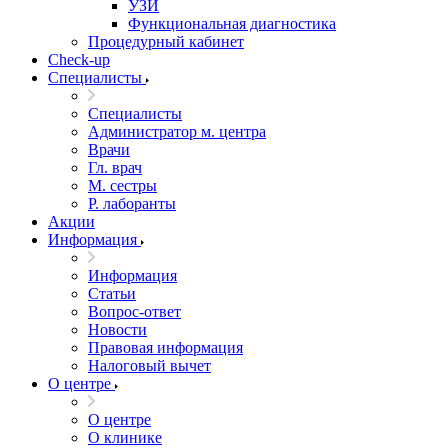
УЗИ
Функциональная диагностика
Процедурный кабинет
Cheсk-up
Специалисты
Специалисты
Администратор м. центра
Врачи
Гл. врач
М. сестры
Р. лаборанты
Акции
Информация
Информация
Статьи
Вопрос-ответ
Новости
Правовая информация
Налоговый вычет
О центре
О центре
О клинике