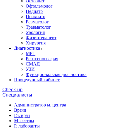
Остеопат
Офтальмолог
Педиатр
Психиатр
Ревматолог
Травматолог
Урология
Физиотерапевт
Хирургия
Диагностика
МРТ
Рентгенография
СМАД
УЗИ
Функциональная диагностика
Процедурный кабинет
Cheсk-up
Специалисты
Администратор м. центра
Врачи
Гл. врач
М. сестры
Р. лаборанты