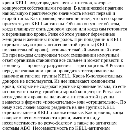
крови KELL входят двадцать пять антигенов, которые
кодируются собственными генами. В клинической практике
наибольшую практическую значимость имеют первый и
второй типы. Как правило, человек не знает, что в его крови
присутствуют KELL-антигены. Обычно он узнает об этом,
когда планирует стать донором крови или когда сам готовится
к переливанию крови. Реже об этом узнают беременные
женщины и женщины после родов. При попадании в KELL-
отрицательную кровь антигенов этой группы (KELL-
положительной крови), возникает слабый иммунный ответ.
Но при каждом следующем таком смешивании иммунный
ответ организма становится всё сильнее и может привести к
гемолизу — процессу разрушения — эритроцитов. В России
перед переливанием крови проводится тестирование на
наличие антигенов группы KELL. Кровь К-положительных
доноров не используется. Из нее извлекают компоненты
крови, которые не содержат красные кровяные тельца, то есть
используют плазму, тромбоцитарный концентрат. Результат
исследования крови на наличие антигенов этой группы
выдается в формате «положительно» или «отрицательно». По
нему всех людей можно разделить на две группы: KELL-
отрицательные и KELL-положительные. Как правило, когда
говорят о несовместимости крови, имеют в виду
несовместимость по резус-фактору, а также по антигенам
системы АВО. Несовместимость по KELL-антигенам