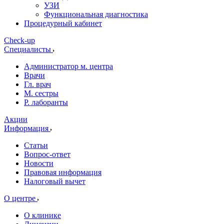
УЗИ
Функциональная диагностика
Процедурный кабинет
Cheсk-up
Специалисты
Администратор м. центра
Врачи
Гл. врач
М. сестры
Р. лаборанты
Акции
Информация
Статьи
Вопрос-ответ
Новости
Правовая информация
Налоговый вычет
О центре
О клинике