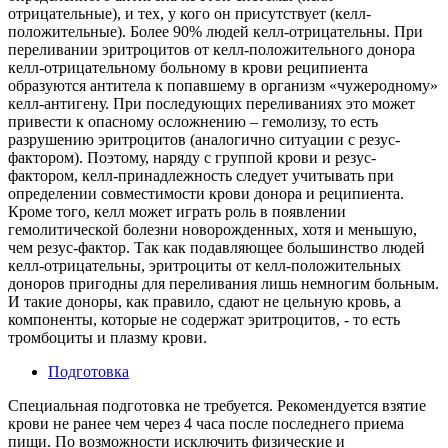
отрицательные), и тех, у кого он присутствует (келл-
положительные). Более 90% людей келл-отрицательны. При
переливании эритроцитов от келл-положительного донора
келл-отрицательному больному в крови реципиента
образуются антитела к попавшему в организм «чужеродному»
келл-антигену. При последующих переливаниях это может
привести к опасному осложнению – гемолизу, то есть
разрушению эритроцитов (аналогично ситуации с резус-
фактором). Поэтому, наряду с группой крови и резус-
фактором, келл-принадлежность следует учитывать при
определении совместимости крови донора и реципиента.
Кроме того, келл может играть роль в появлении
гемолитической болезни новорожденных, хотя и меньшую,
чем резус-фактор. Так как подавляющее большинство людей
келл-отрицательны, эритроциты от келл-положительных
доноров пригодны для переливания лишь немногим больным.
И такие доноры, как правило, сдают не цельную кровь, а
компоненты, которые не содержат эритроцитов, - то есть
тромбоциты и плазму крови.
Подготовка
Специальная подготовка не требуется. Рекомендуется взятие
крови не ранее чем через 4 часа после последнего приема
пищи. По возможности исключить физические и