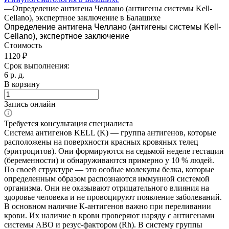
—
Определение антигена Челлано (антигены системы Kell-
Cellano), экспертное заключение в Балашихе
Определение антигена Челлано (антигены системы Kell-
Cellano), экспертное заключение
Стоимость
1120 ₽
Срок выполнения:
6 р. д.
В корзину
Запись онлайн
Требуется консультация специалиста
Система антигенов KELL (K) — группа антигенов, которые
расположены на поверхности красных кровяных телец
(эритроцитов). Они формируются на седьмой неделе гестации
(беременности) и обнаруживаются примерно у 10 % людей.
По своей структуре — это особые молекулы белка, которые
определенным образом распознаются иммунной системой
организма. Они не оказывают отрицательного влияния на
здоровье человека и не провоцируют появление заболеваний.
В основном наличие К-антигенов важно при переливании
крови. Их наличие в крови проверяют наряду с антигенами
системы АВО и резус-фактором (Rh). В систему группы