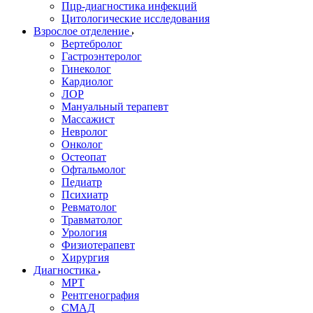
Пцр-диагностика инфекций
Цитологические исследования
Взрослое отделение
Вертебролог
Гастроэнтеролог
Гинеколог
Кардиолог
ЛОР
Мануальный терапевт
Массажист
Невролог
Онколог
Остеопат
Офтальмолог
Педиатр
Психиатр
Ревматолог
Травматолог
Урология
Физиотерапевт
Хирургия
Диагностика
МРТ
Рентгенография
СМАД