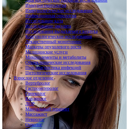
Диагностические профили исследований
Иммуногематология
Иммунологические исследования
Инфекционная серология
Исследование кала
Исследование эякулята
Исследования выдыхаемого воздуха
Коагулологические исследования
Лекарственный мониторинг
Маркеры опухолевого роста
Медицинские услуги
Микроэлементы и метаболиты
Общеклинические исследования
Пцр-диагностика инфекций
Цитологические исследования
Взрослое отделение
Вертебролог
Гастроэнтеролог
Гинеколог
Кардиолог
ЛОР
Мануальный терапевт
Массажист
Невролог
Онколог