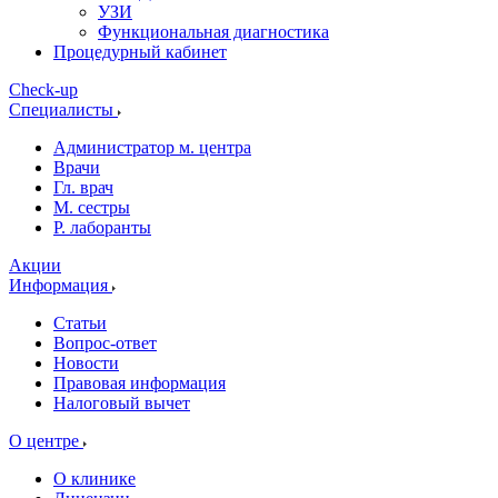
УЗИ
Функциональная диагностика
Процедурный кабинет
Cheсk-up
Специалисты
Администратор м. центра
Врачи
Гл. врач
М. сестры
Р. лаборанты
Акции
Информация
Статьи
Вопрос-ответ
Новости
Правовая информация
Налоговый вычет
О центре
О клинике