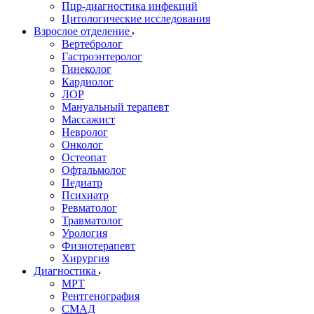
Пцр-диагностика инфекций
Цитологические исследования
Взрослое отделение
Вертебролог
Гастроэнтеролог
Гинеколог
Кардиолог
ЛОР
Мануальный терапевт
Массажист
Невролог
Онколог
Остеопат
Офтальмолог
Педиатр
Психиатр
Ревматолог
Травматолог
Урология
Физиотерапевт
Хирургия
Диагностика
МРТ
Рентгенография
СМАД