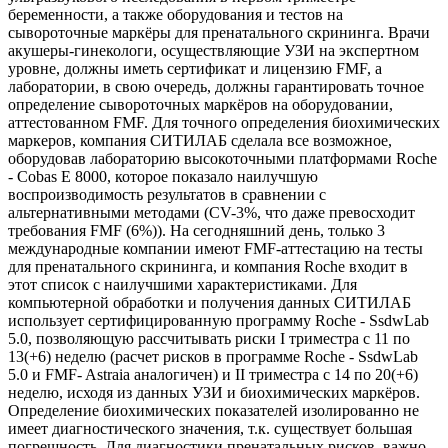
беременности, а также оборудования и тестов на
сывороточные маркёры для пренатального скрининга. Врачи
акушеры-гинекологи, осуществляющие УЗИ на экспертном
уровне, должны иметь сертификат и лицензию FMF, а
лаборатории, в свою очередь, должны гарантировать точное
определение сывороточных маркёров на оборудовании,
аттестованном FMF. Для точного определения биохимических
маркеров, компания СИТИЛАБ сделала все возможное,
оборудовав лабораторию высокоточными платформами Roche
- Cobas Е 8000, которое показало наилучшую
воспроизводимость результатов в сравнении с
альтернативными методами (CV-3%, что даже превосходит
требования FMF (6%)). На сегодняшний день, только 3
международные компании имеют FMF-аттестацию на тесты
для пренатального скрининга, и компания Roche входит в
этот список с наилучшими характеристиками. Для
компьютерной обработки и получения данных СИТИЛАБ
использует сертифицированную программу Roche - SsdwLab
5.0, позволяющую рассчитывать риски I триместра с 11 по
13(+6) неделю (расчет рисков в программе Roche - SsdwLab
5.0 и FMF- Astraia аналогичен) и II триместра с 14 по 20(+6)
неделю, исходя из данных УЗИ и биохимических маркёров.
Определение биохимических показателей изолированно не
имеет диагностического значения, т.к. существует большая
погрешность. Для диагностики пренатальных рисков, важно