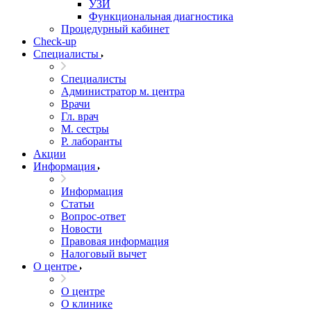
УЗИ
Функциональная диагностика
Процедурный кабинет
Cheсk-up
Специалисты
Специалисты
Администратор м. центра
Врачи
Гл. врач
М. сестры
Р. лаборанты
Акции
Информация
Информация
Статьи
Вопрос-ответ
Новости
Правовая информация
Налоговый вычет
О центре
О центре
О клинике