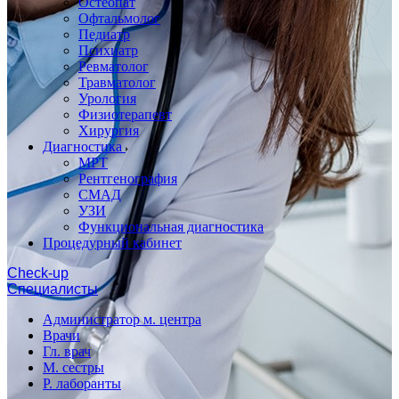
Остеопат
Офтальмолог
Педиатр
Психиатр
Ревматолог
Травматолог
Урология
Физиотерапевт
Хирургия
Диагностика
МРТ
Рентгенография
СМАД
УЗИ
Функциональная диагностика
Процедурный кабинет
Cheсk-up
Специалисты
Администратор м. центра
Врачи
Гл. врач
М. сестры
Р. лаборанты