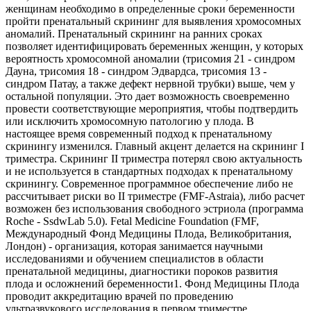
женщинам необходимо в определенные сроки беременности
пройти пренатальный скрининг для выявления хромосомных
аномалий. Пренатальный скрининг на ранних сроках
позволяет идентифицировать беременных женщин, у которых
вероятность хромосомной аномалии (трисомия 21 - синдром
Дауна, трисомия 18 - синдром Эдвардса, трисомия 13 -
синдром Патау, а также дефект нервной трубки) выше, чем у
остальной популяции. Это дает возможность своевременно
провести соответствующие мероприятия, чтобы подтвердить
или исключить хромосомную патологию у плода. В
настоящее время современный подход к пренатальному
скринингу изменился. Главный акцент делается на скрининг I
триместра. Скрининг II триместра потерял свою актуальность
и не используется в стандартных подходах к пренатальному
скринингу. Современное программное обеспечение либо не
рассчитывает риски во II триместре (FMF-Astraia), либо расчет
возможен без использования свободного эстриола (программа
Roche - SsdwLab 5.0). Fetal Medicine Foundation (FMF,
Международный Фонд Медицины Плода, Великобритания,
Лондон) - организация, которая занимается научными
исследованиями и обучением специалистов в области
пренатальной медицины, диагностики пороков развития
плода и осложнений беременности1. Фонд Медицины Плода
проводит аккредитацию врачей по проведению
ультразвукового исследования в первом триместре