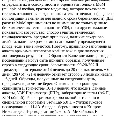
определять их в совокупности и оценивать только в MoM
(multiple of median, кратное медианы), которое показывает
степень отклонения каждого показателя от медианы (среднего
по популяции значения для данного срока беременности). Для
расчета MoM принимаются во внимание не только данные
биохимических тестов и данные УЗИ, но и другие важные
показатели: возраст, вес, способ зачатия, этническая
принадлежность, вредные привычки, наличие сахарного
диабета, наличие хромосомных аномалий у предыдущего
плода, если такие имеются. Поэтому, правильно заполненная
анкета врачом-гинекологом крайне важна для получения
достоверных результатов. Обращаем Ваше внимание, что для
исследований могут быть приняты образцы, полученные
строго в следующие сроки беременности: 99-20-302 II
триместр: в интервале от 14 недель до 20 полных недель + 6
дней (20(+6)) «21-я неделя» означает строго 20 полных недель
+ 6 дней. Образцы, полученные на следующий день,
программа в расчет не берет. Оптимальные сроки для
скрининга II триместра- 16-18 неделя. Что входит: данные
анкеты, УЗИ II триместра (БПР), лабораторные тесты (АФП,
ХГЧ общий). Расчет рисков хромосомной патологии в
специальной программе SsdwLab 5.0 1. «Ультразвуковое
исследование в 11-13+6 недель беременности.» Кипрос
Николаидес. Перевод с английского А. Михайлова, Е.