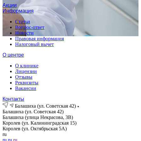
Акции
Информация
Статьи
Вопрос-ответ
Новости
Правовая информация
Налоговый вычет
О центре
О клинике
Лицензии
Отзывы
Реквизиты
Вакансии
Контакты
Балашиха (ул. Советская 42)
Балашиха (ул. Советская 42)
Балашиха (улица Некрасова, 3В)
Королев (ул. Калининградская 15)
Королев (ул. Октябрьская 5А)
ru
ru
ru
ru