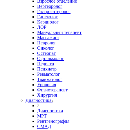
Взрослое отделение
Вертебролог
Гастроэнтеролог
Гинеколог
Кардиолог
ЛОР
Мануальный терапевт
Массажист
Невролог
Онколог
Остеопат
Офтальмолог
Педиатр
Психиатр
Ревматолог
Травматолог
Урология
Физиотерапевт
Хирургия
Диагностика
Диагностика
МРТ
Рентгенография
СМАД