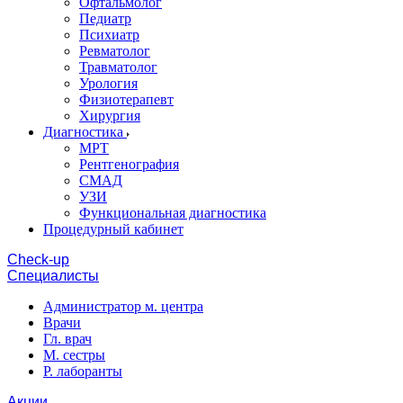
Офтальмолог
Педиатр
Психиатр
Ревматолог
Травматолог
Урология
Физиотерапевт
Хирургия
Диагностика
МРТ
Рентгенография
СМАД
УЗИ
Функциональная диагностика
Процедурный кабинет
Cheсk-up
Специалисты
Администратор м. центра
Врачи
Гл. врач
М. сестры
Р. лаборанты
Акции