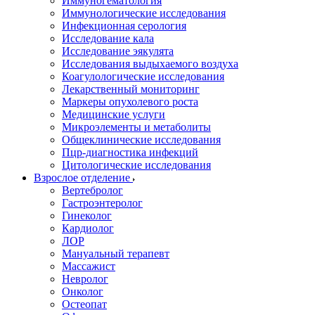
Иммуногематология
Иммунологические исследования
Инфекционная серология
Исследование кала
Исследование эякулята
Исследования выдыхаемого воздуха
Коагулологические исследования
Лекарственный мониторинг
Маркеры опухолевого роста
Медицинские услуги
Микроэлементы и метаболиты
Общеклинические исследования
Пцр-диагностика инфекций
Цитологические исследования
Взрослое отделение
Вертебролог
Гастроэнтеролог
Гинеколог
Кардиолог
ЛОР
Мануальный терапевт
Массажист
Невролог
Онколог
Остеопат