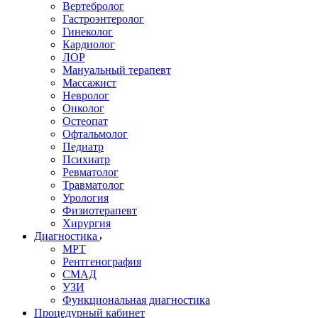
Вертебролог
Гастроэнтеролог
Гинеколог
Кардиолог
ЛОР
Мануальный терапевт
Массажист
Невролог
Онколог
Остеопат
Офтальмолог
Педиатр
Психиатр
Ревматолог
Травматолог
Урология
Физиотерапевт
Хирургия
Диагностика
МРТ
Рентгенография
СМАД
УЗИ
Функциональная диагностика
Процедурный кабинет