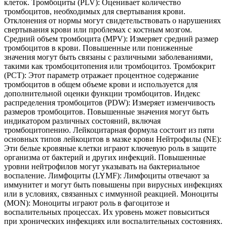
клеток. Тромбоциты (PLV): Оценивает количество
тромбоцитов, необходимых для свертывания крови.
Отклонения от нормы могут свидетельствовать о нарушениях
свертывания крови или проблемах с костным мозгом.
Средний объем тромбоцита (MPV): Измеряет средний размер
тромбоцитов в крови. Повышенные или пониженные
значения могут быть связаны с различными заболеваниями,
такими как тромбоцитопения или тромбоцитоз. Тромбокрит
(PCT): Этот параметр отражает процентное содержание
тромбоцитов в общем объеме крови и используется для
дополнительной оценки функции тромбоцитов. Индекс
распределения тромбоцитов (PDW): Измеряет изменчивость
размеров тромбоцитов. Повышенные значения могут быть
индикатором различных состояний, включая
тромбоцитопению. Лейкоцитарная формула состоит из пяти
основных типов лейкоцитов в мазке крови Нейтрофилы (NE):
Эти белые кровяные клетки играют ключевую роль в защите
организма от бактерий и других инфекций. Повышенные
уровни нейтрофилов могут указывать на бактериальное
воспаление. Лимфоциты (LYMF): Лимфоциты отвечают за
иммунитет и могут быть повышены при вирусных инфекциях
или в условиях, связанных с иммунной реакцией. Моноциты
(MON): Моноциты играют роль в фагоцитозе и
воспалительных процессах. Их уровень может повыситься
при хронических инфекциях или воспалительных состояниях.