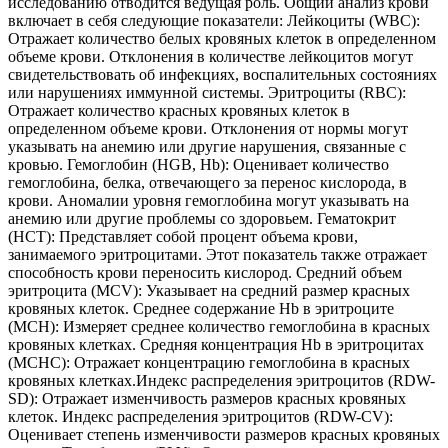
исследованию отводится ведущая роль. Общий анализ крови
включает в себя следующие показатели: Лейкоциты (WBC):
Отражает количество белых кровяных клеток в определенном
объеме крови. Отклонения в количестве лейкоцитов могут
свидетельствовать об инфекциях, воспалительных состояниях
или нарушениях иммунной системы. Эритроциты (RBC):
Отражает количество красных кровяных клеток в
определенном объеме крови. Отклонения от нормы могут
указывать на анемию или другие нарушения, связанные с
кровью. Гемоглобин (HGB, Hb): Оценивает количество
гемоглобина, белка, отвечающего за перенос кислорода, в
крови. Аномалии уровня гемоглобина могут указывать на
анемию или другие проблемы со здоровьем. Гематокрит
(HCT): Представляет собой процент объема крови,
занимаемого эритроцитами. Этот показатель также отражает
способность крови переносить кислород. Средний объем
эритроцита (MCV): Указывает на средний размер красных
кровяных клеток. Среднее содержание Hb в эритроците
(MCH): Измеряет среднее количество гемоглобина в красных
кровяных клетках. Средняя концентрация Hb в эритроцитах
(MCHC): Отражает концентрацию гемоглобина в красных
кровяных клетках.Индекс распределения эритроцитов (RDW-
SD): Отражает изменчивость размеров красных кровяных
клеток. Индекс распределения эритроцитов (RDW-CV):
Оценивает степень изменчивости размеров красных кровяных