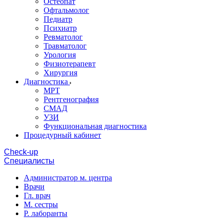
Остеопат
Офтальмолог
Педиатр
Психиатр
Ревматолог
Травматолог
Урология
Физиотерапевт
Хирургия
Диагностика
МРТ
Рентгенография
СМАД
УЗИ
Функциональная диагностика
Процедурный кабинет
Cheсk-up
Специалисты
Администратор м. центра
Врачи
Гл. врач
М. сестры
Р. лаборанты