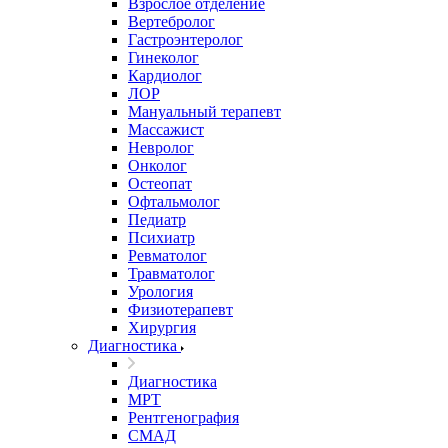
Взрослое отделение
Вертебролог
Гастроэнтеролог
Гинеколог
Кардиолог
ЛОР
Мануальный терапевт
Массажист
Невролог
Онколог
Остеопат
Офтальмолог
Педиатр
Психиатр
Ревматолог
Травматолог
Урология
Физиотерапевт
Хирургия
Диагностика
Диагностика
МРТ
Рентгенография
СМАД