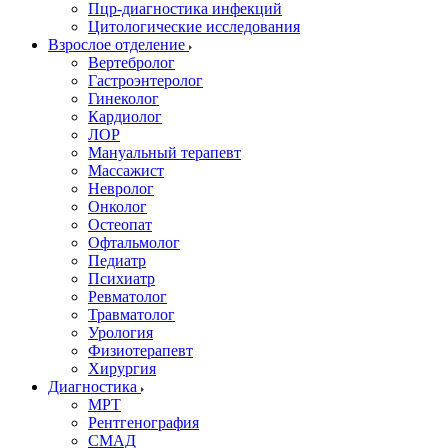
Пцр-диагностика инфекций
Цитологические исследования
Взрослое отделение
Вертебролог
Гастроэнтеролог
Гинеколог
Кардиолог
ЛОР
Мануальный терапевт
Массажист
Невролог
Онколог
Остеопат
Офтальмолог
Педиатр
Психиатр
Ревматолог
Травматолог
Урология
Физиотерапевт
Хирургия
Диагностика
МРТ
Рентгенография
СМАД