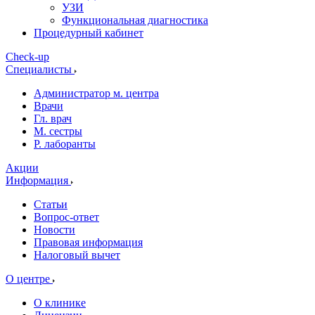
УЗИ
Функциональная диагностика
Процедурный кабинет
Cheсk-up
Специалисты
Администратор м. центра
Врачи
Гл. врач
М. сестры
Р. лаборанты
Акции
Информация
Статьи
Вопрос-ответ
Новости
Правовая информация
Налоговый вычет
О центре
О клинике