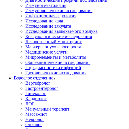
Диагностические профили исследований
Иммуногематология
Иммунологические исследования
Инфекционная серология
Исследование кала
Исследование эякулята
Исследования выдыхаемого воздуха
Коагулологические исследования
Лекарственный мониторинг
Маркеры опухолевого роста
Медицинские услуги
Микроэлементы и метаболиты
Общеклинические исследования
Пцр-диагностика инфекций
Цитологические исследования
Взрослое отделение
Вертебролог
Гастроэнтеролог
Гинеколог
Кардиолог
ЛОР
Мануальный терапевт
Массажист
Невролог
Онколог