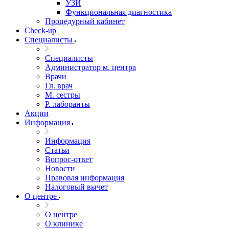
УЗИ
Функциональная диагностика
Процедурный кабинет
Cheсk-up
Специалисты
Специалисты
Администратор м. центра
Врачи
Гл. врач
М. сестры
Р. лаборанты
Акции
Информация
Информация
Статьи
Вопрос-ответ
Новости
Правовая информация
Налоговый вычет
О центре
О центре
О клинике