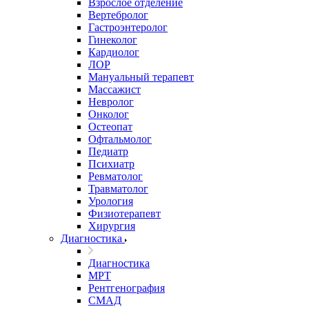
Взрослое отделение
Вертебролог
Гастроэнтеролог
Гинеколог
Кардиолог
ЛОР
Мануальный терапевт
Массажист
Невролог
Онколог
Остеопат
Офтальмолог
Педиатр
Психиатр
Ревматолог
Травматолог
Урология
Физиотерапевт
Хирургия
Диагностика
Диагностика
МРТ
Рентгенография
СМАД