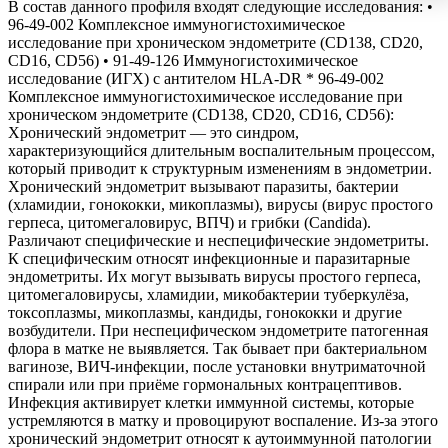
В состав данного профиля входят следующие исследования: •
96-49-002 Комплексное иммуногистохимическое
исследование при хроническом эндометрите (CD138, CD20,
CD16, CD56) • 91-49-126 Иммуногистохимическое
исследование (ИГХ) с антителом HLA-DR * 96-49-002
Комплексное иммуногистохимическое исследование при
хроническом эндометрите (CD138, CD20, CD16, CD56):
Хронический эндометрит — это синдром,
характеризующийся длительным воспалительным процессом,
который приводит к структурным изменениям в эндометрии.
Хронический эндометрит вызывают паразиты, бактерии
(хламидии, гонококки, микоплазмы), вирусы (вирус простого
герпеса, цитомегаловирус, ВПЧ) и грибки (Candida).
Различают специфические и неспецифические эндометриты.
К специфическим относят инфекционные и паразитарные
эндометриты. Их могут вызывать вирусы простого герпеса,
цитомегаловирусы, хламидии, микобактерии туберкулёза,
токсоплазмы, микоплазмы, кандиды, гонококки и другие
возбудители. При неспецифическом эндометрите патогенная
флора в матке не выявляется. Так бывает при бактериальном
вагинозе, ВИЧ-инфекции, после установки внутриматочной
спирали или при приёме гормональных контрацептивов.
Инфекция активирует клетки иммунной системы, которые
устремляются в матку и провоцируют воспаление. Из-за этого
хронический эндометрит относят к аутоиммунной патологии