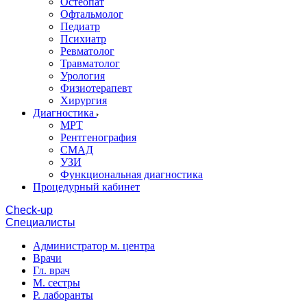
Остеопат
Офтальмолог
Педиатр
Психиатр
Ревматолог
Травматолог
Урология
Физиотерапевт
Хирургия
Диагностика
МРТ
Рентгенография
СМАД
УЗИ
Функциональная диагностика
Процедурный кабинет
Cheсk-up
Специалисты
Администратор м. центра
Врачи
Гл. врач
М. сестры
Р. лаборанты