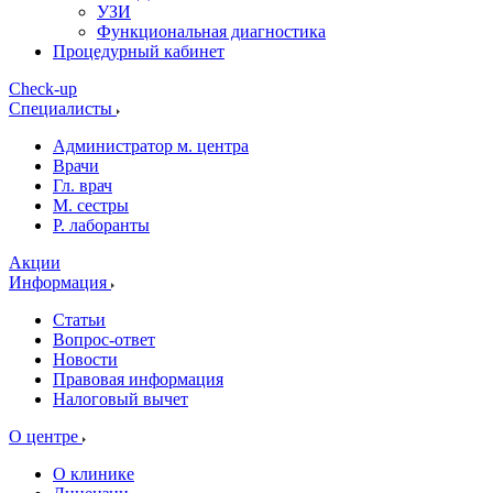
УЗИ
Функциональная диагностика
Процедурный кабинет
Cheсk-up
Специалисты
Администратор м. центра
Врачи
Гл. врач
М. сестры
Р. лаборанты
Акции
Информация
Статьи
Вопрос-ответ
Новости
Правовая информация
Налоговый вычет
О центре
О клинике