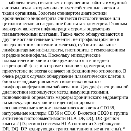
— заболеваниям, связанным с нарушением работы иммунной
системы, из-за которых она атакует собственные клетки и
ткани организма. Золотым стандартом диагностики
хронического эндометрита считается гистологическое или
цитологическое исследование биоптата эндометрия. Главным
маркером является инфильтрация стромы эндометрия
плазматическими клетками. Также часто обнаруживаются и
другие воспалительные элементы: нейтрофилы (обычно в
поверхностном эпителии и железах), субэпителиальные
лимфоцитарные инфильтраты, гистиоциты с гемосидерином
и редкие эозинофилы. Поскольку эпизодические
плазматические клетки обнаруживаются и в поздней
секреторной фазе, и в строме полипов эндометрия, их
присутствие не всегда означает инфекционную этиологию. В
очень редких случаях обнаружение плазматических клеток в
биоптате эндометрия может свидетельствовать о
лимфопролиферативном заболевании. Для дифференциальной
диагностики используется метод иммуноцитохимии,
позволяющий определить маркеры хронического эндометрита
на молекулярном уровне и идентифицировать
воспалительные клетки: плазматические клетки CD138,
натуральные киллеры CD56 и CD16, B-клетки CD20 и группа
антигенов гистосовместимости HLA-DP, DQ, DR (регион
класса 2 (D-регион) системы HLA состоит из 3 сублокусов:
DR, DQ, DP, кодирующих трансплантационные антигены). *