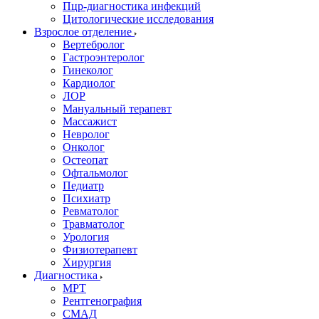
Пцр-диагностика инфекций
Цитологические исследования
Взрослое отделение
Вертебролог
Гастроэнтеролог
Гинеколог
Кардиолог
ЛОР
Мануальный терапевт
Массажист
Невролог
Онколог
Остеопат
Офтальмолог
Педиатр
Психиатр
Ревматолог
Травматолог
Урология
Физиотерапевт
Хирургия
Диагностика
МРТ
Рентгенография
СМАД