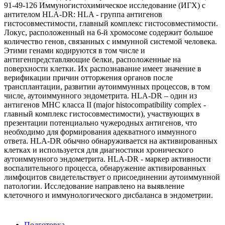
91-49-126 Иммуногистохимическое исследование (ИГХ) с
антителом HLA-DR: HLA - группа антигенов
гистосовместимости, главный комплекс гистосовместимости.
Локус, расположенный на 6-й хромосоме содержит большое
количество генов, связанных с иммунной системой человека.
Этими генами кодируются в том числе и
антигенпредставляющие белки, расположенные на
поверхности клетки. Их распознавание имеет значение в
верификации причин отторжения органов после
трансплантации, развитии аутоиммунных процессов, в том
числе, аутоиммунного эндометрита. HLA-DR – один из
антигенов MHC класса II (major histocompatibility complex -
главный комплекс гистосовместимости), участвующих в
презентации потенциально чужеродных антигенов, что
необходимо для формирования адекватного иммунного
ответа. HLA-DR обычно обнаруживается на активированных
клетках и используется для диагностики хронического
аутоиммунного эндометрита. HLA-DR - маркер активности
воспалительного процесса, обнаружение активированных
лимфоцитов свидетельствует о присоединении аутоиммунной
патологии. Исследование направлено на выявление
клеточного и иммунологического дисбаланса в эндометрии.
Подготовка