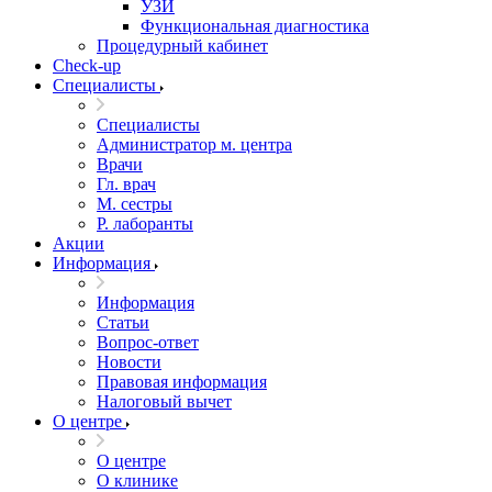
УЗИ
Функциональная диагностика
Процедурный кабинет
Cheсk-up
Специалисты
Специалисты
Администратор м. центра
Врачи
Гл. врач
М. сестры
Р. лаборанты
Акции
Информация
Информация
Статьи
Вопрос-ответ
Новости
Правовая информация
Налоговый вычет
О центре
О центре
О клинике