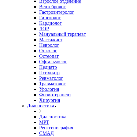
Взрослое отделение
Вертебролог
Гастроэнтеролог
Гинеколог
Кардиолог
ЛОР
Мануальный терапевт
Массажист
Невролог
Онколог
Остеопат
Офтальмолог
Педиатр
Психиатр
Ревматолог
Травматолог
Урология
Физиотерапевт
Хирургия
Диагностика
Диагностика
МРТ
Рентгенография
СМАД