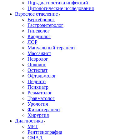
Пцр-диагностика инфекций
Цитологические исследования
Взрослое отделение
Вертебролог
Гастроэнтеролог
Гинеколог
Кардиолог
ЛОР
Мануальный терапевт
Массажист
Невролог
Онколог
Остеопат
Офтальмолог
Педиатр
Психиатр
Ревматолог
Травматолог
Урология
Физиотерапевт
Хирургия
Диагностика
МРТ
Рентгенография
СМАД