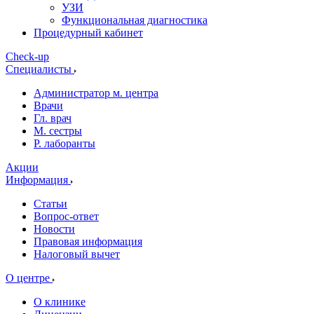
УЗИ
Функциональная диагностика
Процедурный кабинет
Cheсk-up
Специалисты
Администратор м. центра
Врачи
Гл. врач
М. сестры
Р. лаборанты
Акции
Информация
Статьи
Вопрос-ответ
Новости
Правовая информация
Налоговый вычет
О центре
О клинике