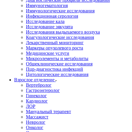
Диагностические профили исследований
Иммуногематология
Иммунологические исследования
Инфекционная серология
Исследование кала
Исследование эякулята
Исследования выдыхаемого воздуха
Коагулологические исследования
Лекарственный мониторинг
Маркеры опухолевого роста
Медицинские услуги
Микроэлементы и метаболиты
Общеклинические исследования
Пцр-диагностика инфекций
Цитологические исследования
Взрослое отделение
Вертебролог
Гастроэнтеролог
Гинеколог
Кардиолог
ЛОР
Мануальный терапевт
Массажист
Невролог
Онколог