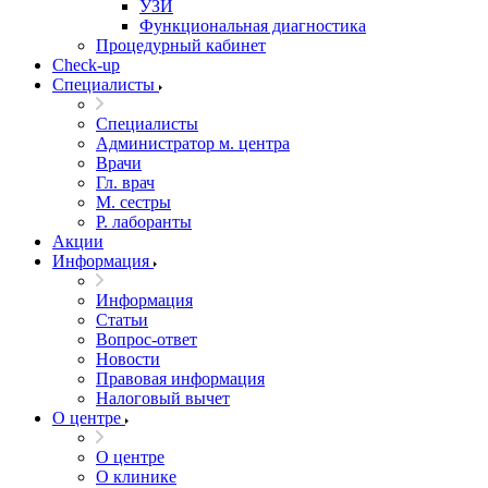
УЗИ
Функциональная диагностика
Процедурный кабинет
Cheсk-up
Специалисты
Специалисты
Администратор м. центра
Врачи
Гл. врач
М. сестры
Р. лаборанты
Акции
Информация
Информация
Статьи
Вопрос-ответ
Новости
Правовая информация
Налоговый вычет
О центре
О центре
О клинике