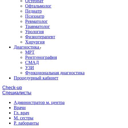
Остеопат
Офтальмолог
Педиатр
Психиатр
Ревматолог
Травматолог
Урология
Физиотерапевт
Хирургия
Диагностика
МРТ
Рентгенография
СМАД
УЗИ
Функциональная диагностика
Процедурный кабинет
Cheсk-up
Специалисты
Администратор м. центра
Врачи
Гл. врач
М. сестры
Р. лаборанты