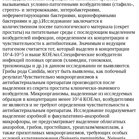
вызываемых условно-патогенными возбудителями (стафило-,
стрепто- и энтерококками, энтеробактериями,
неферментирующими бактериями, коринеформными
бактериями и др.).Исследование заключается в
количественном посеве патологического материала (секрет
простаты) на питательные среды с последующим выделением
возбудителей инфекции, определением их концентрации и
чувствительности к антибиотикам. Значимым и ведущим
патогеном считается тот, который выделен в концентрации
10^4-10^5 и выше КОЕ/мл.Специфические возбудители
инфекций половых органов (хламидии, гонококки,
трихомонады и др.) в данном исследовании не выявляются.
Грибы рода Candida, могут быть выявлены, как побочный
результат.Чувствительно микроорганизмов к
антибактериальным препаратам производится после
выделения из секрета простаты клинически-значимого
возбудителя. Микроорганизмы, выделенные из исследуемых
образцов в концентрации менее 10^4 КОЕ/мл, возбудителями
не являются и не требуют определения чувствительности к
антибактериальным препаратам. Исследование подразумевает
выделение аэробной и факультативно-анаэробной
микрофлоры, не предусматривает выделение облигатных
анаэробов, грибов, простейших, уреаплазм/микоплазм, а
также прихотливых микроорганизмов, требующих особых
условий культивирования (Neisseria meningitides, Neisseria