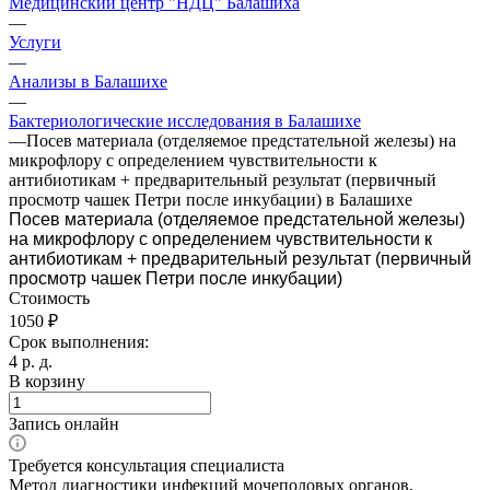
Медицинский центр "НДЦ" Балашиха
—
Услуги
—
Анализы в Балашихе
—
Бактериологические исследования в Балашихе
—
Посев материала (отделяемое предстательной железы) на
микрофлору с определением чувcтвительности к
антибиотикам + предварительный результат (первичный
просмотр чашек Петри после инкубации) в Балашихе
Посев материала (отделяемое предстательной железы)
на микрофлору с определением чувcтвительности к
антибиотикам + предварительный результат (первичный
просмотр чашек Петри после инкубации)
Стоимость
1050 ₽
Срок выполнения:
4 р. д.
В корзину
Запись онлайн
Требуется консультация специалиста
Метод диагностики инфекций мочеполовых органов,