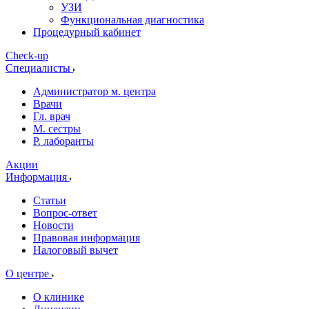
УЗИ
Функциональная диагностика
Процедурный кабинет
Cheсk-up
Специалисты
Администратор м. центра
Врачи
Гл. врач
М. сестры
Р. лаборанты
Акции
Информация
Статьи
Вопрос-ответ
Новости
Правовая информация
Налоговый вычет
О центре
О клинике