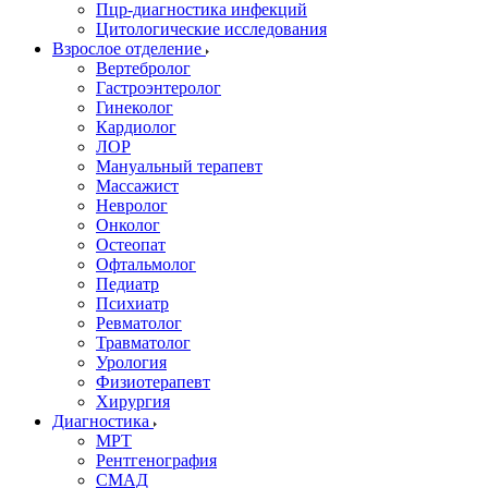
Пцр-диагностика инфекций
Цитологические исследования
Взрослое отделение
Вертебролог
Гастроэнтеролог
Гинеколог
Кардиолог
ЛОР
Мануальный терапевт
Массажист
Невролог
Онколог
Остеопат
Офтальмолог
Педиатр
Психиатр
Ревматолог
Травматолог
Урология
Физиотерапевт
Хирургия
Диагностика
МРТ
Рентгенография
СМАД