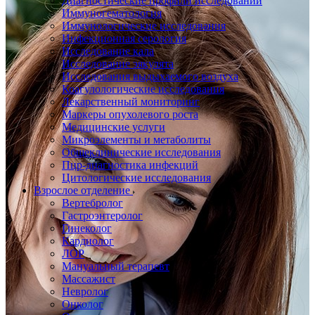
Диагностические профили исследований
Иммуногематология
Иммунологические исследования
Инфекционная серология
Исследование кала
Исследование эякулята
Исследования выдыхаемого воздуха
Коагулологические исследования
Лекарственный мониторинг
Маркеры опухолевого роста
Медицинские услуги
Микроэлементы и метаболиты
Общеклинические исследования
Пцр-диагностика инфекций
Цитологические исследования
Взрослое отделение
Вертебролог
Гастроэнтеролог
Гинеколог
Кардиолог
ЛОР
Мануальный терапевт
Массажист
Невролог
Онколог