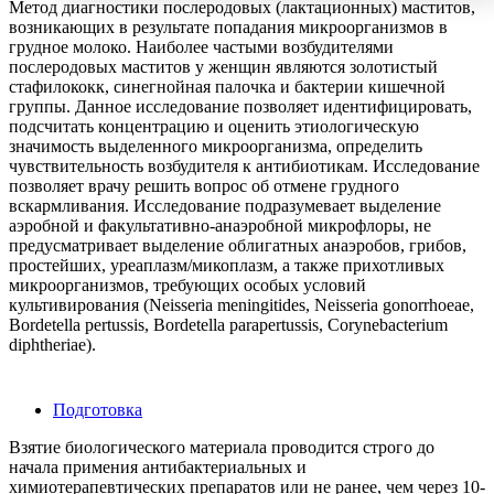
Метод диагностики послеродовых (лактационных) маститов,
возникающих в результате попадания микроорганизмов в
грудное молоко. Наиболее частыми возбудителями
послеродовых маститов у женщин являются золотистый
стафилококк, синегнойная палочка и бактерии кишечной
группы. Данное исследование позволяет идентифицировать,
подсчитать концентрацию и оценить этиологическую
значимость выделенного микроорганизма, определить
чувствительность возбудителя к антибиотикам. Исследование
позволяет врачу решить вопрос об отмене грудного
вскармливания. Исследование подразумевает выделение
аэробной и факультативно-анаэробной микрофлоры, не
предусматривает выделение облигатных анаэробов, грибов,
простейших, уреаплазм/микоплазм, а также прихотливых
микроорганизмов, требующих особых условий
культивирования (Neisseria meningitides, Neisseria gonorrhoeae,
Bordetella pertussis, Bordetella parapertussis, Corynebacterium
diphtheriae).
Подготовка
Взятие биологического материала проводится строго до
начала примения антибактериальных и
химиотерапевтических препаратов или не ранее, чем через 10-