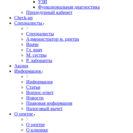
УЗИ
Функциональная диагностика
Процедурный кабинет
Cheсk-up
Специалисты
Специалисты
Администратор м. центра
Врачи
Гл. врач
М. сестры
Р. лаборанты
Акции
Информация
Информация
Статьи
Вопрос-ответ
Новости
Правовая информация
Налоговый вычет
О центре
О центре
О клинике