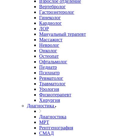
Взрослое отделение
Вертебролог
Гастроэнтеролог
Гинеколог
Кардиолог
ЛОР
Мануальный терапевт
Массажист
Невролог
Онколог
Остеопат
Офтальмолог
Педиатр
Психиатр
Ревматолог
Травматолог
Урология
Физиотерапевт
Хирургия
Диагностика
Диагностика
МРТ
Рентгенография
СМАД