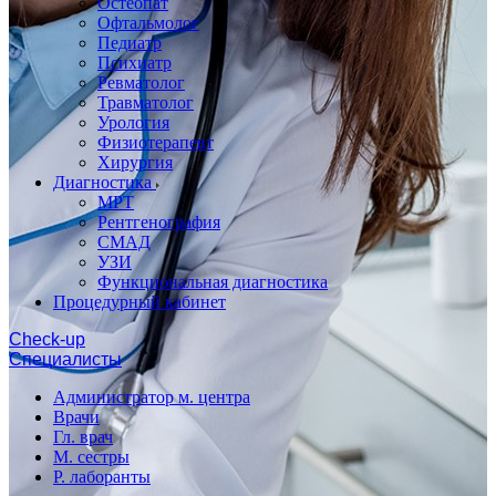
Остеопат
Офтальмолог
Педиатр
Психиатр
Ревматолог
Травматолог
Урология
Физиотерапевт
Хирургия
Диагностика
МРТ
Рентгенография
СМАД
УЗИ
Функциональная диагностика
Процедурный кабинет
Cheсk-up
Специалисты
Администратор м. центра
Врачи
Гл. врач
М. сестры
Р. лаборанты