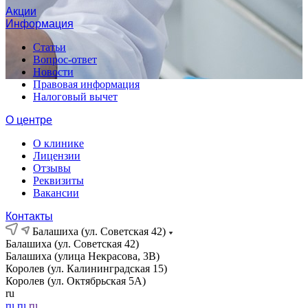
Акции
Информация
Статьи
Вопрос-ответ
Новости
Правовая информация
Налоговый вычет
О центре
О клинике
Лицензии
Отзывы
Реквизиты
Вакансии
Контакты
Балашиха (ул. Советская 42)
Балашиха (ул. Советская 42)
Балашиха (улица Некрасова, 3В)
Королев (ул. Калининградская 15)
Королев (ул. Октябрьская 5А)
ru
ru
ru
ru