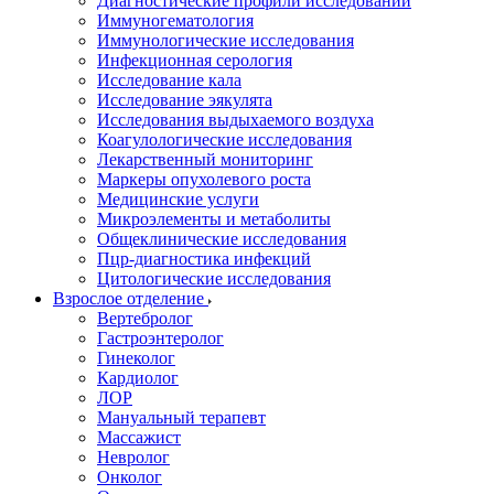
Диагностические профили исследований
Иммуногематология
Иммунологические исследования
Инфекционная серология
Исследование кала
Исследование эякулята
Исследования выдыхаемого воздуха
Коагулологические исследования
Лекарственный мониторинг
Маркеры опухолевого роста
Медицинские услуги
Микроэлементы и метаболиты
Общеклинические исследования
Пцр-диагностика инфекций
Цитологические исследования
Взрослое отделение
Вертебролог
Гастроэнтеролог
Гинеколог
Кардиолог
ЛОР
Мануальный терапевт
Массажист
Невролог
Онколог