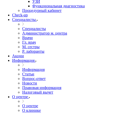
УЗИ
Функциональная диагностика
Процедурный кабинет
Cheсk-up
Специалисты
Специалисты
Администратор м. центра
Врачи
Гл. врач
М. сестры
Р. лаборанты
Акции
Информация
Информация
Статьи
Вопрос-ответ
Новости
Правовая информация
Налоговый вычет
О центре
О центре
О клинике