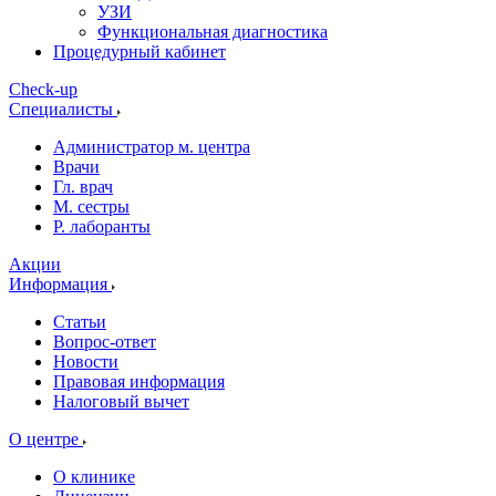
УЗИ
Функциональная диагностика
Процедурный кабинет
Cheсk-up
Специалисты
Администратор м. центра
Врачи
Гл. врач
М. сестры
Р. лаборанты
Акции
Информация
Статьи
Вопрос-ответ
Новости
Правовая информация
Налоговый вычет
О центре
О клинике