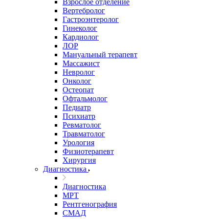
Взрослое отделение
Вертебролог
Гастроэнтеролог
Гинеколог
Кардиолог
ЛОР
Мануальный терапевт
Массажист
Невролог
Онколог
Остеопат
Офтальмолог
Педиатр
Психиатр
Ревматолог
Травматолог
Урология
Физиотерапевт
Хирургия
Диагностика
Диагностика
МРТ
Рентгенография
СМАД