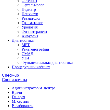
Остеопат
Офтальмолог
Педиатр
Психиатр
Ревматолог
Травматолог
Урология
Физиотерапевт
Хирургия
Диагностика
МРТ
Рентгенография
СМАД
УЗИ
Функциональная диагностика
Процедурный кабинет
Cheсk-up
Специалисты
Администратор м. центра
Врачи
Гл. врач
М. сестры
Р. лаборанты