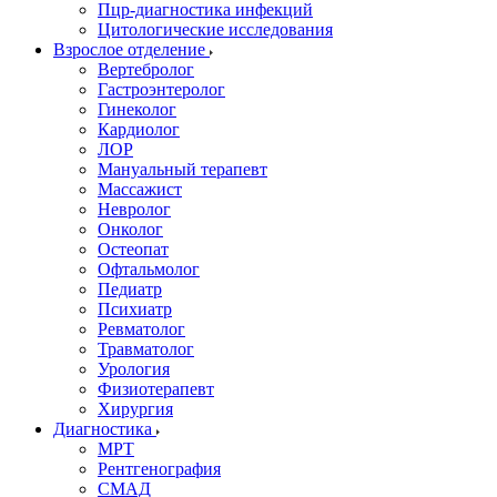
Пцр-диагностика инфекций
Цитологические исследования
Взрослое отделение
Вертебролог
Гастроэнтеролог
Гинеколог
Кардиолог
ЛОР
Мануальный терапевт
Массажист
Невролог
Онколог
Остеопат
Офтальмолог
Педиатр
Психиатр
Ревматолог
Травматолог
Урология
Физиотерапевт
Хирургия
Диагностика
МРТ
Рентгенография
СМАД