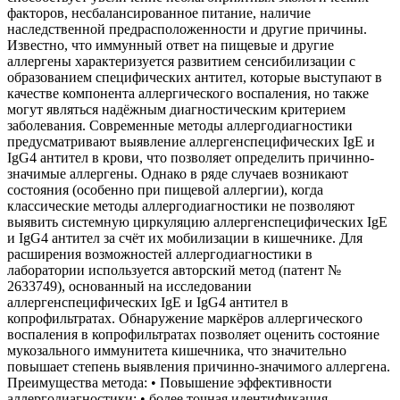
факторов, несбалансированное питание, наличие
наследственной предрасположенности и другие причины.
Известно, что иммунный ответ на пищевые и другие
аллергены характеризуется развитием сенсибилизации с
образованием специфических антител, которые выступают в
качестве компонента аллергического воспаления, но также
могут являться надёжным диагностическим критерием
заболевания. Современные методы аллергодиагностики
предусматривают выявление аллергенспецифических IgЕ и
IgG4 антител в крови, что позволяет определить причинно-
значимые аллергены. Однако в ряде случаев возникают
состояния (особенно при пищевой аллергии), когда
классические методы аллергодиагностики не позволяют
выявить системную циркуляцию аллергенспецифических IgE
и IgG4 антител за счёт их мобилизации в кишечнике. Для
расширения возможностей аллергодиагностики в
лаборатории используется авторский метод (патент №
2633749), основанный на исследовании
аллергенспецифических IgE и IgG4 антител в
копрофильтратах. Обнаружение маркёров аллергического
воспаления в копрофильтратах позволяет оценить состояние
мукозального иммунитета кишечника, что значительно
повышает степень выявления причинно-значимого аллергена.
Преимущества метода: • Повышение эффективности
аллергодиагностики; • более точная идентификация