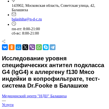
143902, Московская область, Советская улица, 42,
Балашиха
balashiha@n-d-c.ru
пн-пт: 8:00-21:00
сб-вс: 8:00-21:00
Исследование уровня
специфических антител подкласса
G4 (IgG4) к аллергену f130 Мясо
индейки в копрофильтрате, тест-
система Dr.Fooke в Балашихе
Медицинский центр "НДЦ" Балашиха
—
Услуги