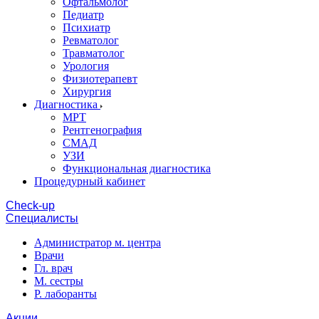
Офтальмолог
Педиатр
Психиатр
Ревматолог
Травматолог
Урология
Физиотерапевт
Хирургия
Диагностика
МРТ
Рентгенография
СМАД
УЗИ
Функциональная диагностика
Процедурный кабинет
Cheсk-up
Специалисты
Администратор м. центра
Врачи
Гл. врач
М. сестры
Р. лаборанты
Акции