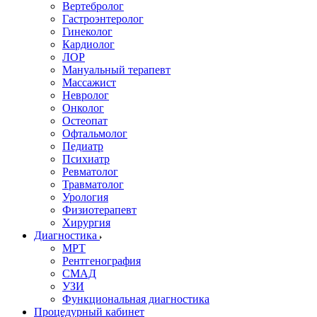
Вертебролог
Гастроэнтеролог
Гинеколог
Кардиолог
ЛОР
Мануальный терапевт
Массажист
Невролог
Онколог
Остеопат
Офтальмолог
Педиатр
Психиатр
Ревматолог
Травматолог
Урология
Физиотерапевт
Хирургия
Диагностика
МРТ
Рентгенография
СМАД
УЗИ
Функциональная диагностика
Процедурный кабинет