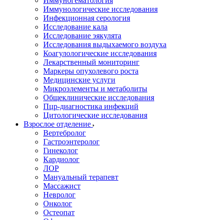
Иммуногематология
Иммунологические исследования
Инфекционная серология
Исследование кала
Исследование эякулята
Исследования выдыхаемого воздуха
Коагулологические исследования
Лекарственный мониторинг
Маркеры опухолевого роста
Медицинские услуги
Микроэлементы и метаболиты
Общеклинические исследования
Пцр-диагностика инфекций
Цитологические исследования
Взрослое отделение
Вертебролог
Гастроэнтеролог
Гинеколог
Кардиолог
ЛОР
Мануальный терапевт
Массажист
Невролог
Онколог
Остеопат