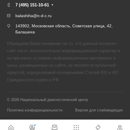
7 (495) 151-10-61
balashiha@n-d-c.ru
143902, Московская область, Советская улица, 42,
Балашиха
Обращаем Ваше внимание на то, что данный интернет-
сайт носит исключительно информационный характер и
ни при каких условиях информационные материалы и
цены, размещенные на сайте, не являются публичной
офертой, определяемой положениями Статей 435 и 437
Гражданского кодекса РФ.
© 2026 Национальный диагностический центр
Политика конфиденциальности
Версия для слабовидящих